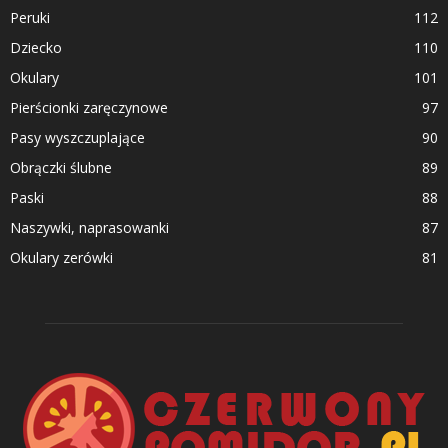
Peruki
112
Dziecko
110
Okulary
101
Pierścionki zaręczynowe
97
Pasy wyszczuplające
90
Obrączki ślubne
89
Paski
88
Naszywki, naprasowanki
87
Okulary zerówki
81