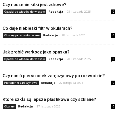
Czy noszenie kitki jest zdrowe?
Redakcja
-
28 listopada 2025
Opaski do włosów do włosów
0
Co daje niebieski filtr w okularach?
Redakcja
-
28 listopada 2025
Okulary przeciwsłoneczne
0
Jak zrobić warkocz jako opaska?
Redakcja
-
28 listopada 2025
Opaski do włosów do włosów
0
Czy nosić pierścionek zaręczynowy po rozwodzie?
Redakcja
-
27 listopada 2025
Pierścionki zaręczynowe
0
Które szkła są lepsze plastikowe czy szklane?
Redakcja
-
27 listopada 2025
Okulary
0