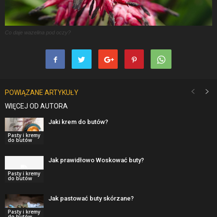
Co daje wazelina pod oczy?
POWIĄZANE ARTYKUŁY
WIĘCEJ OD AUTORA
Jaki krem do butów?
Pasty i kremy
do butów
Jak prawidłowo Woskować buty?
Pasty i kremy
do butów
Jak pastować buty skórzane?
Pasty i kremy
do butów