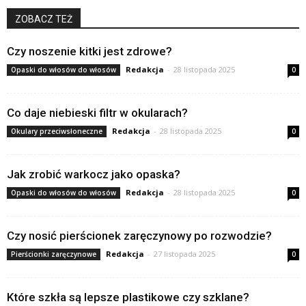
ZOBACZ TEŻ
Czy noszenie kitki jest zdrowe?
Redakcja
-
28 listopada 2025
Opaski do włosów do włosów
0
Co daje niebieski filtr w okularach?
Redakcja
-
28 listopada 2025
Okulary przeciwsłoneczne
0
Jak zrobić warkocz jako opaska?
Redakcja
-
28 listopada 2025
Opaski do włosów do włosów
0
Czy nosić pierścionek zaręczynowy po rozwodzie?
Redakcja
-
27 listopada 2025
Pierścionki zaręczynowe
0
Które szkła są lepsze plastikowe czy szklane?