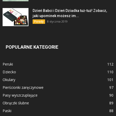
Dzień Babci i Dzień Dziadka tuż-tuż! Zobacz,
jaki upominek możesz im...
8 stycznia 2019
Porady
POPULARNE KATEGORIE
Peruki
112
Dziecko
110
Okulary
101
Pierścionki zaręczynowe
97
Pasy wyszczuplające
90
Obrączki ślubne
89
Paski
88