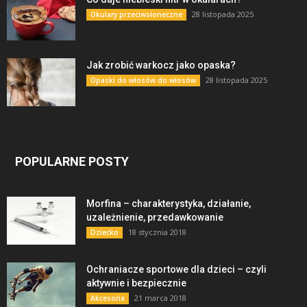
28 listopada 2025
Okulary przeciwsłoneczne
Jak zrobić warkocz jako opaska?
28 listopada 2025
Opaski do włosów do włosów
POPULARNE POSTY
Morfina – charakterystyka, działanie,
uzależnienie, przedawkowanie
18 stycznia 2018
Dziecko
Ochraniacze sportowe dla dzieci – czyli
aktywnie i bezpiecznie
21 marca 2018
Akcesoria