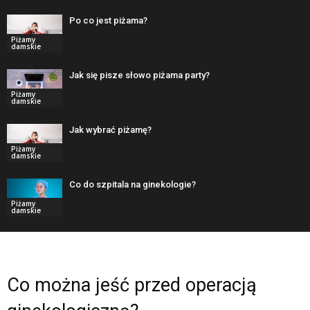
Po co jest piżama?
Piżamy
damskie
Jak się pisze słowo piżama party?
Piżamy
damskie
Jak wybrać piżamę?
Piżamy
damskie
Co do szpitala na ginekologie?
Piżamy
damskie
Co można jeść przed operacją