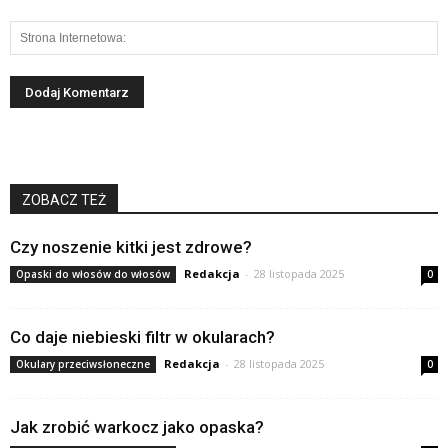
ZOBACZ TEŻ
Czy noszenie kitki jest zdrowe?
Redakcja
-
28 listopada 2025
Opaski do włosów do włosów
0
Co daje niebieski filtr w okularach?
Redakcja
-
28 listopada 2025
Okulary przeciwsłoneczne
0
Jak zrobić warkocz jako opaska?