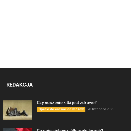
REDAKCJA
Czy noszenie kitki jest zdrowe?
28 listopada 2025
Opaski do włosów do włosów
Co daje niebieski filtr w okularach?