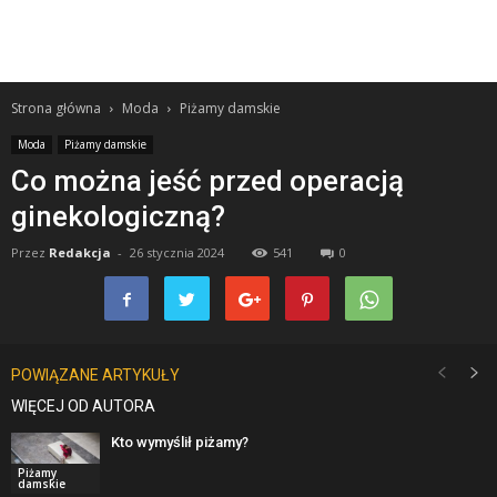
Strona główna
Moda
Piżamy damskie
Moda
Piżamy damskie
Co można jeść przed operacją
ginekologiczną?
Przez
Redakcja
-
26 stycznia 2024
541
0
POWIĄZANE ARTYKUŁY
WIĘCEJ OD AUTORA
Kto wymyślił piżamy?
Piżamy
damskie