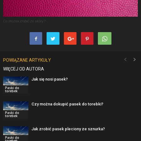
Co można zrobić ze skóry?
POWIĄZANE ARTYKUŁY
WIĘCEJ OD AUTORA
Jak się nosi pasek?
Paski do
torebek
Czy można dokupić pasek do torebki?
Paski do
torebek
Jak zrobić pasek pleciony ze sznurka?
Paski do
torebek