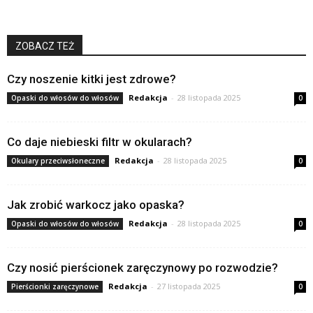
ZOBACZ TEŻ
Czy noszenie kitki jest zdrowe?
Redakcja
-
28 listopada 2025
Opaski do włosów do włosów
0
Co daje niebieski filtr w okularach?
Redakcja
-
28 listopada 2025
Okulary przeciwsłoneczne
0
Jak zrobić warkocz jako opaska?
Redakcja
-
28 listopada 2025
Opaski do włosów do włosów
0
Czy nosić pierścionek zaręczynowy po rozwodzie?
Redakcja
-
27 listopada 2025
Pierścionki zaręczynowe
0