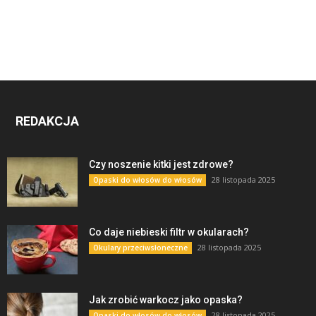
REDAKCJA
Czy noszenie kitki jest zdrowe?
28 listopada 2025
Opaski do włosów do włosów
Co daje niebieski filtr w okularach?
28 listopada 2025
Okulary przeciwsłoneczne
Jak zrobić warkocz jako opaska?
28 listopada 2025
Opaski do włosów do włosów