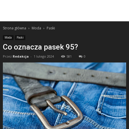
Strona główna
Moda
Paski
Moda
Paski
Co oznacza pasek 95?
Przez
Redakcja
-
1 lutego 2024
581
0