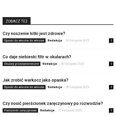
ZOBACZ TEŻ
Czy noszenie kitki jest zdrowe?
Redakcja
-
28 listopada 2025
Opaski do włosów do włosów
0
Co daje niebieski filtr w okularach?
Redakcja
-
28 listopada 2025
Okulary przeciwsłoneczne
0
Jak zrobić warkocz jako opaska?
Redakcja
-
28 listopada 2025
Opaski do włosów do włosów
0
Czy nosić pierścionek zaręczynowy po rozwodzie?
Redakcja
-
27 listopada 2025
Pierścionki zaręczynowe
0