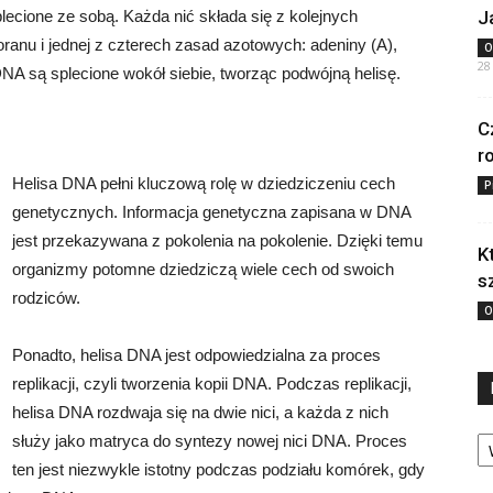
plecione ze sobą. Każda nić składa się z kolejnych
J
ranu i jednej z czterech zasad azotowych: adeniny (A),
O
28
 DNA są splecione wokół siebie, tworząc podwójną helisę.
C
r
Helisa DNA pełni kluczową rolę w dziedziczeniu cech
P
genetycznych. Informacja genetyczna zapisana w DNA
jest przekazywana z pokolenia na pokolenie. Dzięki temu
K
organizmy potomne dziedziczą wiele cech od swoich
s
rodziców.
O
Ponadto, helisa DNA jest odpowiedzialna za proces
replikacji, czyli tworzenia kopii DNA. Podczas replikacji,
helisa DNA rozdwaja się na dwie nici, a każda z nich
Ka
służy jako matryca do syntezy nowej nici DNA. Proces
ten jest niezwykle istotny podczas podziału komórek, gdy