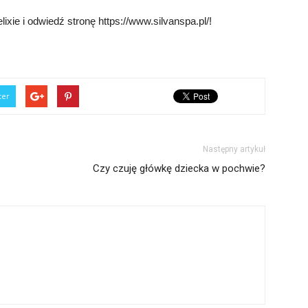
ixie i odwiedź stronę https://www.silvanspa.pl/!
ter
Następny artykuł
Czy czuję główkę dziecka w pochwie?