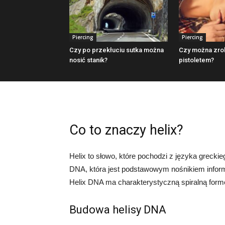
Piercing
Piercing
Czy po przekłuciu sutka można
Czy można zrob
nosić stanik?
pistoletem?
Co to znaczy helix?
Helix to słowo, które pochodzi z języka greckieg
DNA, która jest podstawowym nośnikiem infor
Helix DNA ma charakterystyczną spiralną formę
Budowa helisy DNA