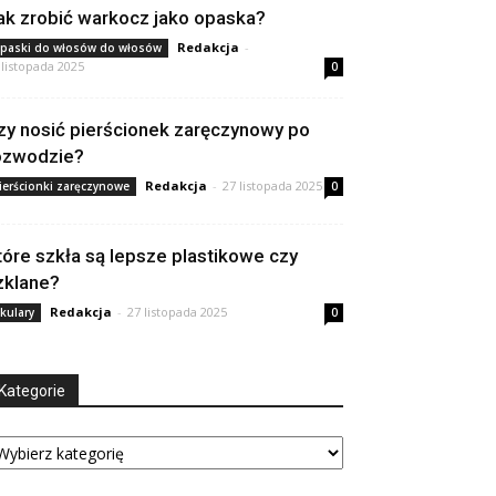
ak zrobić warkocz jako opaska?
Redakcja
-
paski do włosów do włosów
 listopada 2025
0
zy nosić pierścionek zaręczynowy po
ozwodzie?
Redakcja
-
27 listopada 2025
ierścionki zaręczynowe
0
tóre szkła są lepsze plastikowe czy
zklane?
Redakcja
-
27 listopada 2025
kulary
0
Kategorie
tegorie