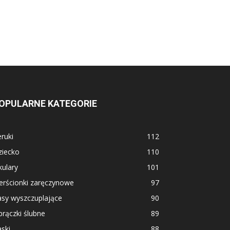
OPULARNE KATEGORIE
ruki
112
ziecko
110
ulary
101
erścionki zaręczynowe
97
asy wyszczuplające
90
rączki ślubne
89
ski
88