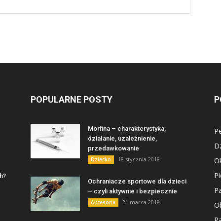
POPULARNE POSTY
P
Morfina – charakterystyka,
Pe
działanie, uzależnienie,
D
przedawkowanie
18 stycznia 2018
Dziecko
Ok
Pi
ch?
Ochraniacze sportowe dla dzieci
P
– czyli aktywnie i bezpiecznie
21 marca 2018
Akcesoria
Ob
Pa