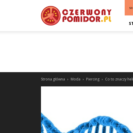
so
S
Strona główna
Moda
Piercing
Co to znaczy hel