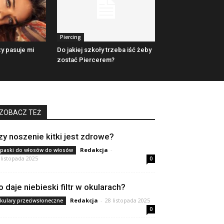
Piercing
y pasuje mi
Do jakiej szkoły trzeba iść żeby
zostać Piercerem?
ZOBACZ TEŻ
zy noszenie kitki jest zdrowe?
Redakcja
-
paski do włosów do włosów
 listopada 2025
0
o daje niebieski filtr w okularach?
Redakcja
-
28 listopada 2025
kulary przeciwsłoneczne
0