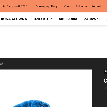
bota, Sierpień 8, 2026
Zaloguj się / Dołącz
O nas
Reklama
Kontakt
TRONA GŁÓWNA
DZIECKO
AKCESORIA
ZABAWKI
ix?
M
C
Pr