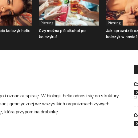
Piercing
Piercing
ić kolczyk helix
Czy można pić alkohol po
Jak sprawdzić cz
kolczyku?
kolczyk w nosie?
C
O
o i oznacza spiralę. W biologii, helix odnosi się do struktury
28
macji genetycznej we wszystkich organizmach żywych.
, która przypomina drabinkę.
C
O