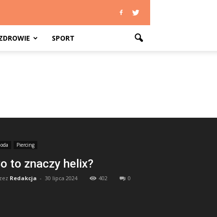
ZDROWIE
SPORT
oda
Piercing
o to znaczy helix?
zez
Redakcja
-
30 lipca 2024
402
0