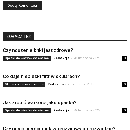
ZOBACZ TEŻ
Czy noszenie kitki jest zdrowe?
Redakcja
-
28 listopada 2025
Opaski do włosów do włosów
0
Co daje niebieski filtr w okularach?
Redakcja
-
28 listopada 2025
Okulary przeciwsłoneczne
0
Jak zrobić warkocz jako opaska?
Redakcja
-
28 listopada 2025
Opaski do włosów do włosów
0
Czy nosić pierścionek zaręczynowy po rozwodzie?