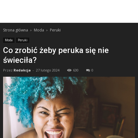
Strona główna
Moda
Peruki
Moda
Peruki
Co zrobić żeby peruka się nie
świeciła?
Przez
Redakcja
-
27 lutego 2024
630
0