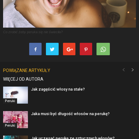
Co zrobić żeby peruka się nie świeciła?
POWIĄZANE ARTYKUŁY
WIĘCEJ OD AUTORA
Jak zagęścić włosy na stałe?
Peruki
Jaka musi być długość włosów na perukę?
Peruki
Jak uczesać perukę ze sztucznych włosów?