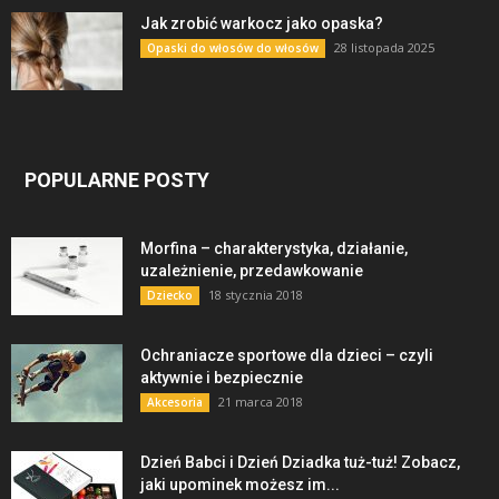
Jak zrobić warkocz jako opaska?
28 listopada 2025
Opaski do włosów do włosów
POPULARNE POSTY
Morfina – charakterystyka, działanie,
uzależnienie, przedawkowanie
18 stycznia 2018
Dziecko
Ochraniacze sportowe dla dzieci – czyli
aktywnie i bezpiecznie
21 marca 2018
Akcesoria
Dzień Babci i Dzień Dziadka tuż-tuż! Zobacz,
jaki upominek możesz im...