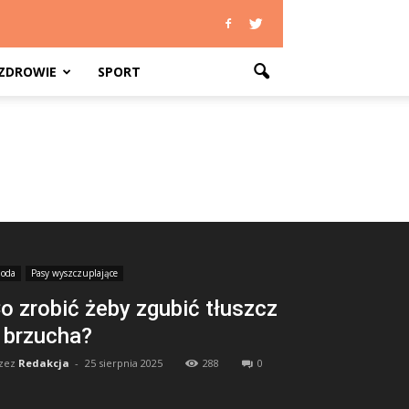
ZDROWIE
SPORT
oda
Pasy wyszczuplające
o zrobić żeby zgubić tłuszcz
 brzucha?
zez
Redakcja
-
25 sierpnia 2025
288
0