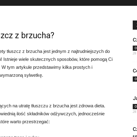
szcz z brzucha?
C
O
ety tłuszcz z brzucha jest jednym z najtrudniejszych do
28
! Istnieje wiele skutecznych sposobów, które pomogą Ci
. W tym artykule przedstawimy kilka prostych i
C
 wymarzoną sylwetkę.
O
J
ch na utratę tłuszczu z brzucha jest zdrowa dieta.
O
28
iednią ilość składników odżywczych, jednocześnie
 które warto przestrzegać:
C
r