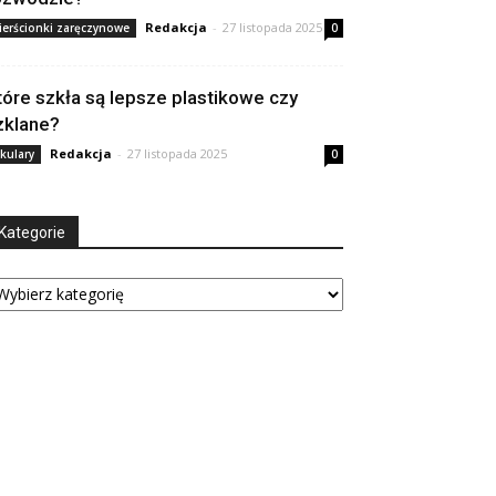
Redakcja
-
27 listopada 2025
ierścionki zaręczynowe
0
tóre szkła są lepsze plastikowe czy
zklane?
Redakcja
-
27 listopada 2025
kulary
0
Kategorie
tegorie