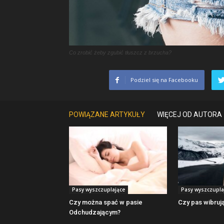
Co zrobić żeby zgubić tłuszcz z brzucha?
Podziel się na Facebooku
POWIĄZANE ARTYKUŁY
WIĘCEJ OD AUTORA
Pasy wyszczuplające
Pasy wyszczupla
Czy można spać w pasie
Czy pas wibruj
Odchudzającym?