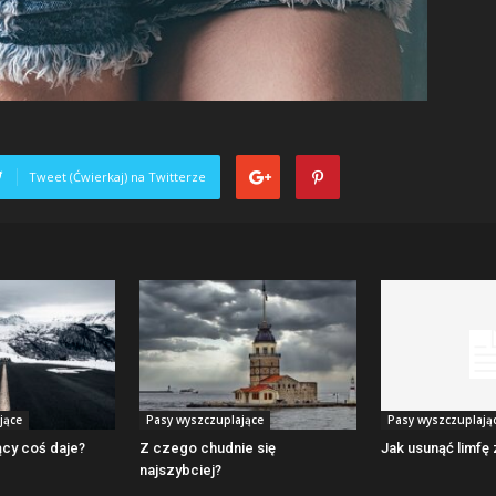
Tweet (Ćwierkaj) na Twitterze
jące
Pasy wyszczuplające
Pasy wyszczuplają
ący coś daje?
Z czego chudnie się
Jak usunąć limfę
najszybciej?