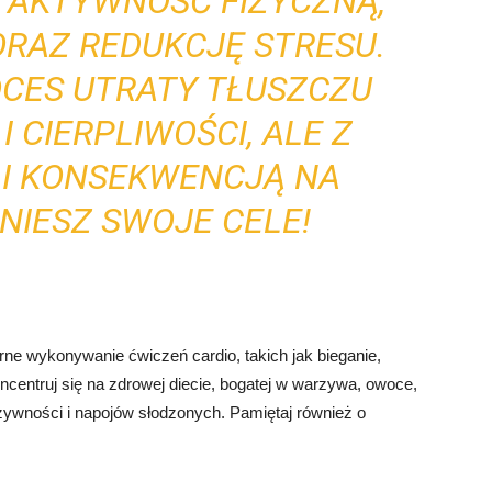
Ą AKTYWNOŚĆ FIZYCZNĄ,
ORAZ REDUKCJĘ STRESU.
OCES UTRATY TŁUSZCZU
 CIERPLIWOŚCI, ALE Z
 I KONSEKWENCJĄ NA
NIESZ SWOJE CELE!
rne wykonywanie ćwiczeń cardio, takich jak bieganie,
ncentruj się na zdrowej diecie, bogatej w warzywa, owoce,
 żywności i napojów słodzonych. Pamiętaj również o