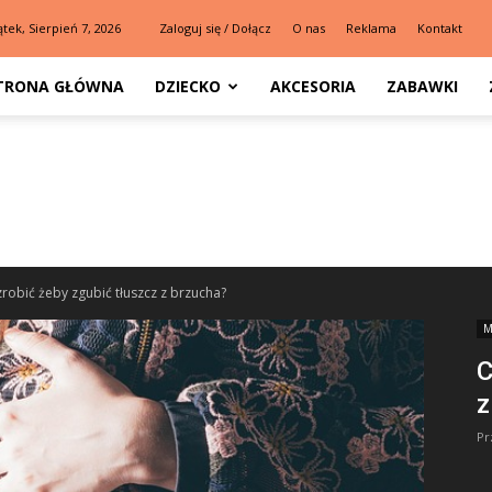
ątek, Sierpień 7, 2026
Zaloguj się / Dołącz
O nas
Reklama
Kontakt
TRONA GŁÓWNA
DZIECKO
AKCESORIA
ZABAWKI
robić żeby zgubić tłuszcz z brzucha?
M
C
z
Pr