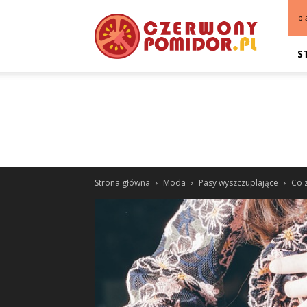
pi
S
Strona główna
Moda
Pasy wyszczuplające
Co z