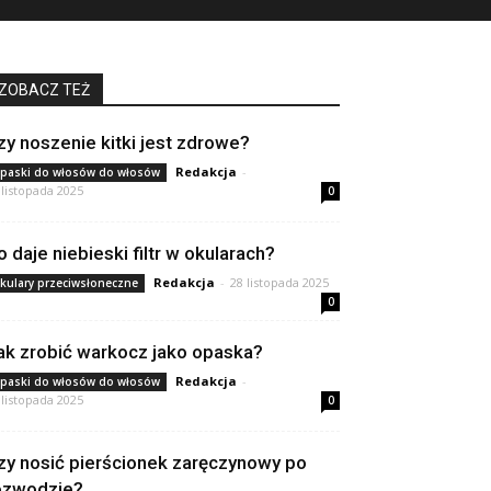
ZOBACZ TEŻ
zy noszenie kitki jest zdrowe?
Redakcja
-
paski do włosów do włosów
 listopada 2025
0
o daje niebieski filtr w okularach?
Redakcja
-
28 listopada 2025
kulary przeciwsłoneczne
0
ak zrobić warkocz jako opaska?
Redakcja
-
paski do włosów do włosów
 listopada 2025
0
zy nosić pierścionek zaręczynowy po
ozwodzie?