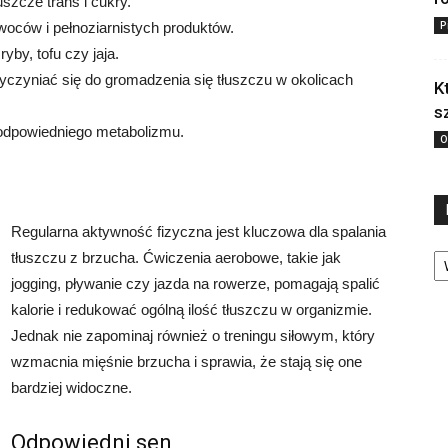
szcze trans i cukry.
P
woców i pełnoziarnistych produktów.
ryby, tofu czy jaja.
yczyniać się do gromadzenia się tłuszczu w okolicach
K
s
 odpowiedniego metabolizmu.
O
Regularna aktywność fizyczna jest kluczowa dla spalania
Ka
tłuszczu z brzucha. Ćwiczenia aerobowe, takie jak
jogging, pływanie czy jazda na rowerze, pomagają spalić
kalorie i redukować ogólną ilość tłuszczu w organizmie.
Jednak nie zapominaj również o treningu siłowym, który
wzmacnia mięśnie brzucha i sprawia, że stają się one
bardziej widoczne.
Odpowiedni sen