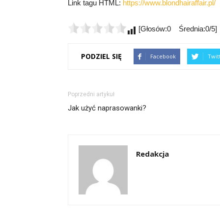
Link tagu HTML:
https://www.blondhairaffair.pl/
[Głosów:0 Średnia:0/5]
PODZIEL SIĘ
Facebook
Twit
Poprzedni artykuł
Jak użyć naprasowanki?
Redakcja