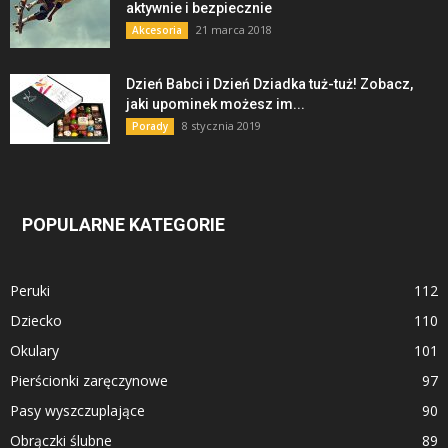
aktywnie i bezpiecznie
21 marca 2018
Akcesoria
Dzień Babci i Dzień Dziadka tuż-tuż! Zobacz,
jaki upominek możesz im...
8 stycznia 2019
Porady
POPULARNE KATEGORIE
Peruki
112
Dziecko
110
Okulary
101
Pierścionki zaręczynowe
97
Pasy wyszczuplające
90
Obrączki ślubne
89