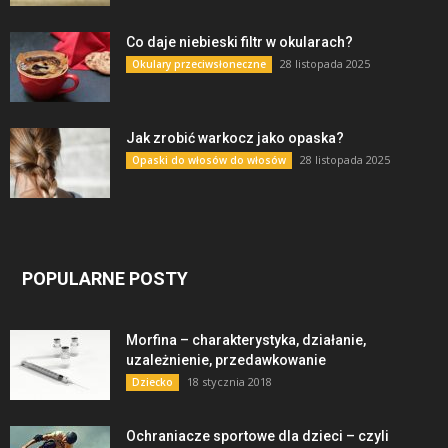
Co daje niebieski filtr w okularach?
28 listopada 2025
Okulary przeciwsłoneczne
Jak zrobić warkocz jako opaska?
28 listopada 2025
Opaski do włosów do włosów
POPULARNE POSTY
Morfina – charakterystyka, działanie,
uzależnienie, przedawkowanie
18 stycznia 2018
Dziecko
Ochraniacze sportowe dla dzieci – czyli