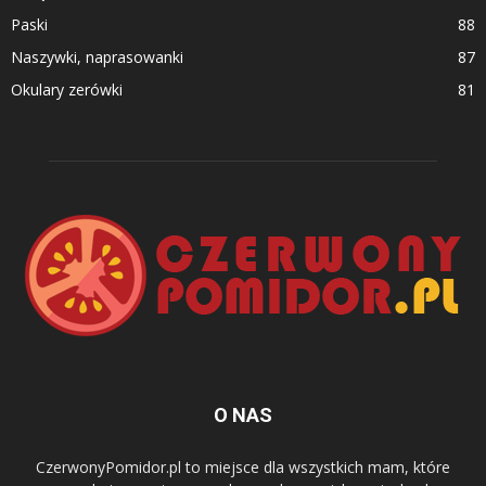
Paski
88
Naszywki, naprasowanki
87
Okulary zerówki
81
O NAS
CzerwonyPomidor.pl to miejsce dla wszystkich mam, które