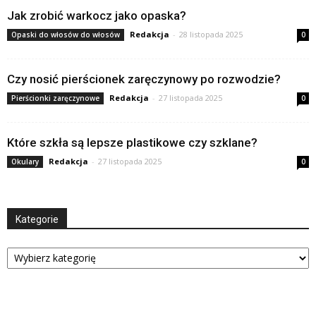
Jak zrobić warkocz jako opaska?
Redakcja
-
28 listopada 2025
Opaski do włosów do włosów
0
Czy nosić pierścionek zaręczynowy po rozwodzie?
Redakcja
-
27 listopada 2025
Pierścionki zaręczynowe
0
Które szkła są lepsze plastikowe czy szklane?
Redakcja
-
27 listopada 2025
Okulary
0
Kategorie
Kategorie