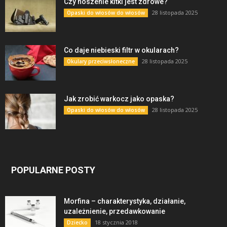
Czy noszenie kitki jest zdrowe?
28 listopada 2025
Opaski do włosów do włosów
Co daje niebieski filtr w okularach?
28 listopada 2025
Okulary przeciwsłoneczne
Jak zrobić warkocz jako opaska?
28 listopada 2025
Opaski do włosów do włosów
POPULARNE POSTY
Morfina – charakterystyka, działanie,
uzależnienie, przedawkowanie
18 stycznia 2018
Dziecko