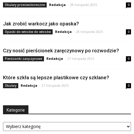
Redakcja
-
28 listopada 2025
Okulary przeciwsłoneczne
0
Jak zrobić warkocz jako opaska?
Redakcja
-
28 listopada 2025
Opaski do włosów do włosów
0
Czy nosić pierścionek zaręczynowy po rozwodzie?
Redakcja
-
27 listopada 2025
Pierścionki zaręczynowe
0
Które szkła są lepsze plastikowe czy szklane?
Redakcja
-
27 listopada 2025
Okulary
0
Kategorie
Kategorie