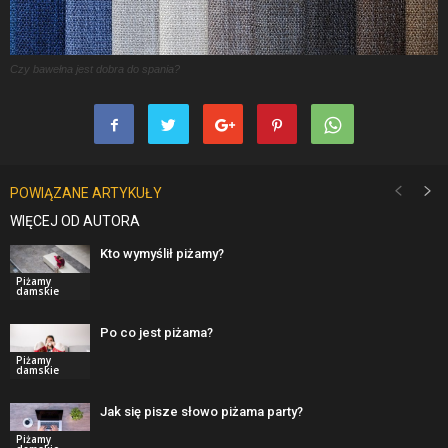
Czy bawełna jest dobra do spania?
POWIĄZANE ARTYKUŁY
WIĘCEJ OD AUTORA
Kto wymyślił piżamy?
Piżamy
damskie
Po co jest piżama?
Piżamy
damskie
Jak się pisze słowo piżama party?
Piżamy