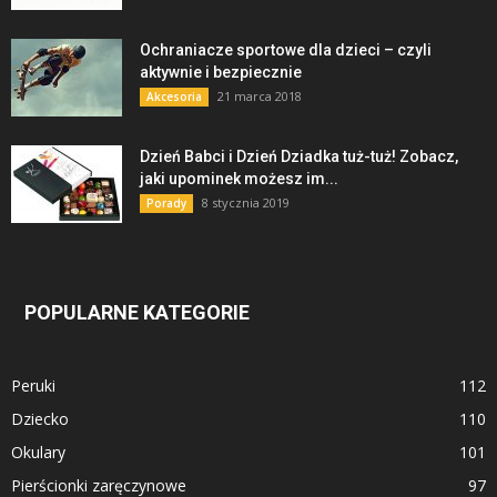
Ochraniacze sportowe dla dzieci – czyli
aktywnie i bezpiecznie
21 marca 2018
Akcesoria
Dzień Babci i Dzień Dziadka tuż-tuż! Zobacz,
jaki upominek możesz im...
8 stycznia 2019
Porady
POPULARNE KATEGORIE
Peruki
112
Dziecko
110
Okulary
101
Pierścionki zaręczynowe
97