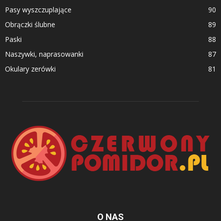
Pasy wyszczuplające
90
Obrączki ślubne
89
Paski
88
Naszywki, naprasowanki
87
Okulary zerówki
81
O NAS