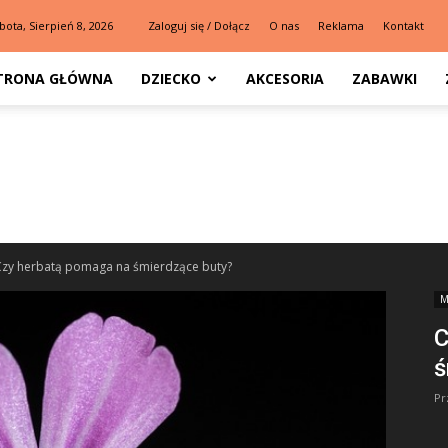
bota, Sierpień 8, 2026
Zaloguj się / Dołącz
O nas
Reklama
Kontakt
TRONA GŁÓWNA
DZIECKO
AKCESORIA
ZABAWKI
Czy herbatą pomaga na śmierdzące buty?
M
C
ś
Pr