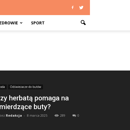
ZDROWIE
SPORT
oda
Odświeżacze do butów
zy herbatą pomaga na
mierdzące buty?
zez
Redakcja
-
8 marca 2025
289
0