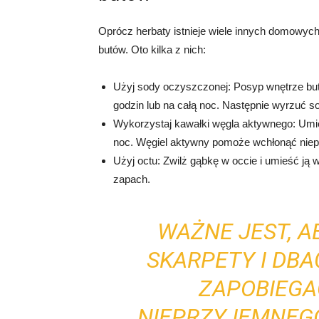
Oprócz herbaty istnieje wiele innych domowyc
butów. Oto kilka z nich:
Użyj sody oczyszczonej: Posyp wnętrze but
godzin lub na całą noc. Następnie wyrzuć so
Wykorzystaj kawałki węgla aktywnego: Umi
noc. Węgiel aktywny pomoże wchłonąć nie
Użyj octu: Zwilż gąbkę w occie i umieść ją
zapach.
WAŻNE JEST, A
SKARPETY I DBAĆ
ZAPOBIEG
NIEPRZYJEMNEG