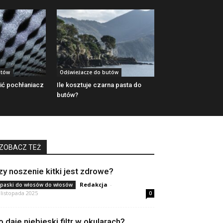
utów
Odświeżacze do butów
ić pochłaniacz
Ile kosztuje czarna pasta do
butów?
ZOBACZ TEŻ
zy noszenie kitki jest zdrowe?
Redakcja
-
paski do włosów do włosów
 listopada 2025
0
o daje niebieski filtr w okularach?