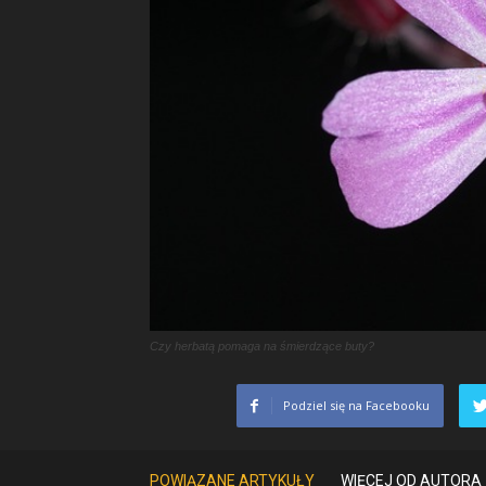
Czy herbatą pomaga na śmierdzące buty?
Podziel się na Facebooku
POWIĄZANE ARTYKUŁY
WIĘCEJ OD AUTORA