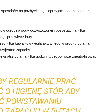
h sposobów na pozbycie się nieprzyjemnego zapachu z
ów odrobiną sody oczyszczonej i pozostaw na kilka
dę i przewietrz buty.
eść kilka kawałków węgla aktywnego w środku buta na
przyjemne zapachy.
 wewnątrz buta na kilka godzin. Ocet pomoże zneutralizować
BY REGULARNIE PRAĆ
 O HIGIENĘ STÓP, ABY
AĆ POWSTAWANIU
O ZAPACHU W BUTACH.