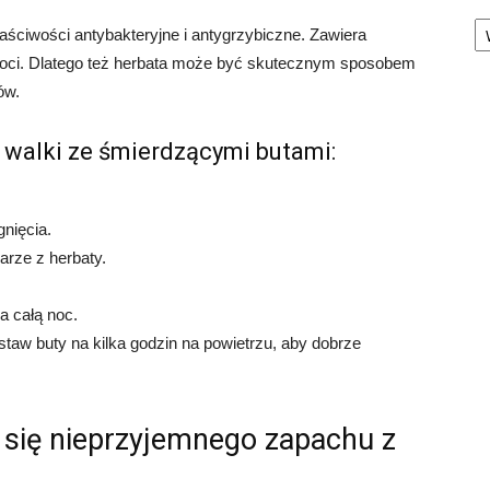
Ka
aściwości antybakteryjne i antygrzybiczne. Zawiera
ilgoci. Dlatego też herbata może być skutecznym sposobem
ów.
walki ze śmierdzącymi butami:
.
nięcia.
arze z herbaty.
na całą noc.
staw buty na kilka godzin na powietrzu, aby dobrze
 się nieprzyjemnego zapachu z