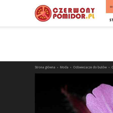
so
S
Strona główna
Moda
Odświeżacze do butów