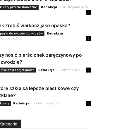
Redakcja
-
28 listopada 2025
kulary przeciwsłoneczne
0
ak zrobić warkocz jako opaska?
Redakcja
-
paski do włosów do włosów
 listopada 2025
0
zy nosić pierścionek zaręczynowy po
ozwodzie?
Redakcja
-
27 listopada 2025
ierścionki zaręczynowe
0
tóre szkła są lepsze plastikowe czy
zklane?
Redakcja
-
27 listopada 2025
kulary
0
Kategorie