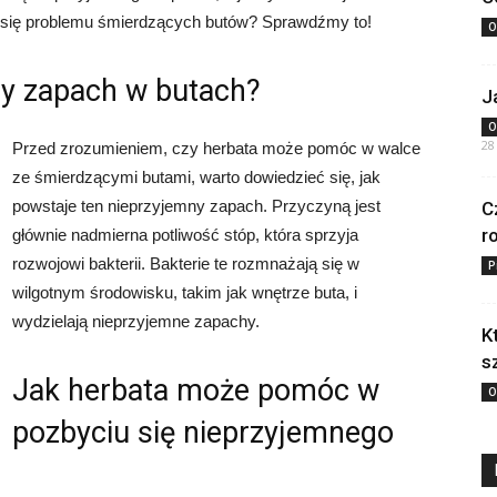
 się problemu śmierdzących butów? Sprawdźmy to!
O
ny zapach w butach?
J
O
28
Przed zrozumieniem, czy herbata może pomóc w walce
ze śmierdzącymi butami, warto dowiedzieć się, jak
powstaje ten nieprzyjemny zapach. Przyczyną jest
C
r
głównie nadmierna potliwość stóp, która sprzyja
rozwojowi bakterii. Bakterie te rozmnażają się w
P
wilgotnym środowisku, takim jak wnętrze buta, i
wydzielają nieprzyjemne zapachy.
K
s
Jak herbata może pomóc w
O
pozbyciu się nieprzyjemnego