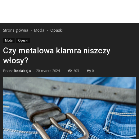
Strona główna
Moda
Opaski
Moda
Opaski
Czy metalowa klamra niszczy
włosy?
Przez
Redakcja
-
20 marca 2024
603
0