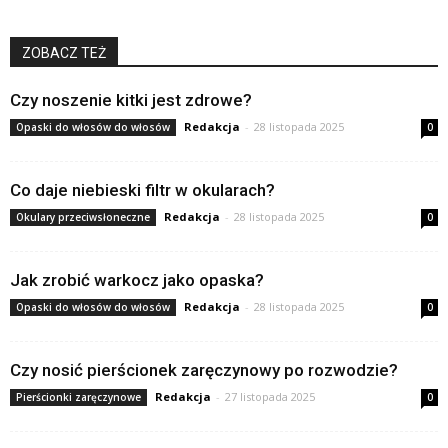
ZOBACZ TEŻ
Czy noszenie kitki jest zdrowe?
Redakcja
-
28 listopada 2025
Opaski do włosów do włosów
0
Co daje niebieski filtr w okularach?
Redakcja
-
28 listopada 2025
Okulary przeciwsłoneczne
0
Jak zrobić warkocz jako opaska?
Redakcja
-
28 listopada 2025
Opaski do włosów do włosów
0
Czy nosić pierścionek zaręczynowy po rozwodzie?
Redakcja
-
27 listopada 2025
Pierścionki zaręczynowe
0