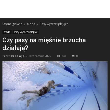
Strona główna
Moda
Pasy wyszczuplające
Moda
Pasy wyszczuplające
Czy pasy na mięśnie brzucha
działają?
Przez
Redakcja
-
30 września 2025
248
0