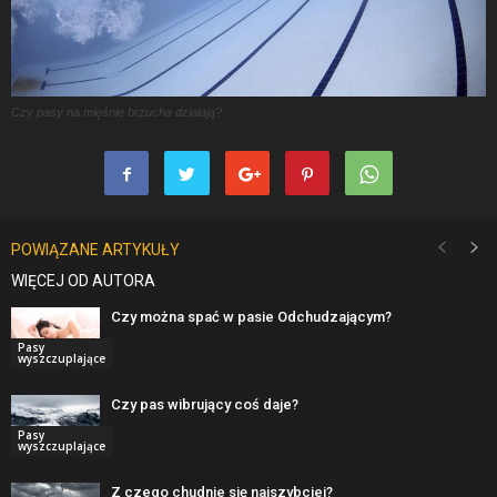
Czy pasy na mięśnie brzucha działają?
POWIĄZANE ARTYKUŁY
WIĘCEJ OD AUTORA
Czy można spać w pasie Odchudzającym?
Pasy
wyszczuplające
Czy pas wibrujący coś daje?
Pasy
wyszczuplające
Z czego chudnie się najszybciej?