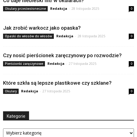
Co daje niebieski filtr w okularach?
Redakcja
-
28 listopada 2025
Okulary przeciwsłoneczne
0
Jak zrobić warkocz jako opaska?
Redakcja
-
28 listopada 2025
Opaski do włosów do włosów
0
Czy nosić pierścionek zaręczynowy po rozwodzie?
Redakcja
-
27 listopada 2025
Pierścionki zaręczynowe
0
Które szkła są lepsze plastikowe czy szklane?
Redakcja
-
27 listopada 2025
Okulary
0
Kategorie
Kategorie