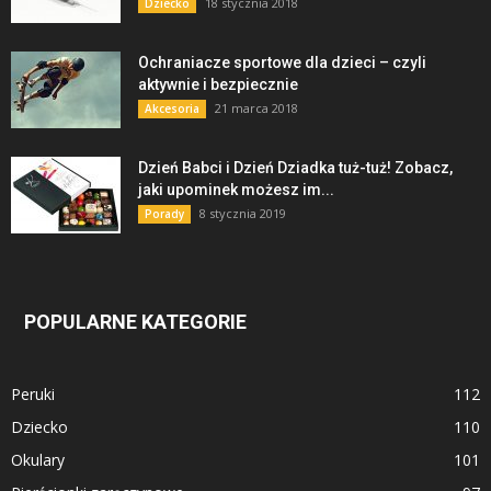
18 stycznia 2018
Dziecko
Ochraniacze sportowe dla dzieci – czyli
aktywnie i bezpiecznie
21 marca 2018
Akcesoria
Dzień Babci i Dzień Dziadka tuż-tuż! Zobacz,
jaki upominek możesz im...
8 stycznia 2019
Porady
POPULARNE KATEGORIE
Peruki
112
Dziecko
110
Okulary
101