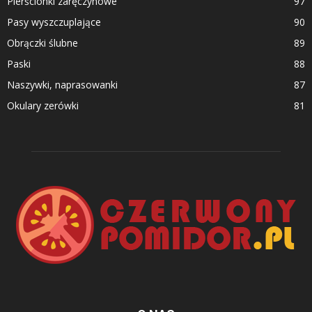
Pierścionki zaręczynowe
97
Pasy wyszczuplające
90
Obrączki ślubne
89
Paski
88
Naszywki, naprasowanki
87
Okulary zerówki
81