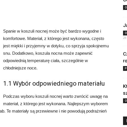
O
J
Spanie w koszuli nocnej może być bardzo wygodne i
O
28
komfortowe. Materiał, z którego jest wykonana, często
jest miękki i przyjemny w dotyku, co sprzyja spokojnemu
snu. Dodatkowo, koszula nocna może zapewnić
C
r
odpowiednią temperaturę ciała, szczególnie w
chłodniejsze noce.
P
1.1 Wybór odpowiedniego materiału
K
s
Podczas wyboru koszuli nocnej warto zwrócić uwagę na
O
materiał, z którego jest wykonana. Najlepszym wyborem
dwab. Te materiały są przewiewne i nie powodują podrażnień