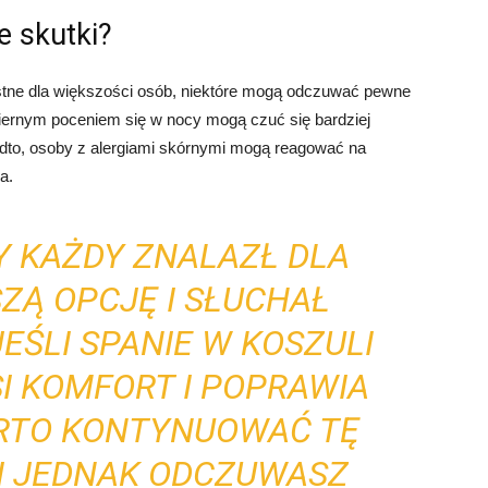
e skutki?
stne dla większości osób, niektóre mogą odczuwać pewne
iernym poceniem się w nocy mogą czuć się bardziej
adto, osoby z alergiami skórnymi mogą reagować na
a.
Y KAŻDY ZNALAZŁ DLA
SZĄ OPCJĘ I SŁUCHAŁ
EŚLI SPANIE W KOSZULI
I KOMFORT I POPRAWIA
ARTO KONTYNUOWAĆ TĘ
LI JEDNAK ODCZUWASZ