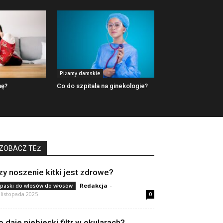
Piżamy damskie
mę?
Co do szpitala na ginekologie?
ZOBACZ TEŻ
zy noszenie kitki jest zdrowe?
Redakcja
-
paski do włosów do włosów
 listopada 2025
0
o daje niebieski filtr w okularach?