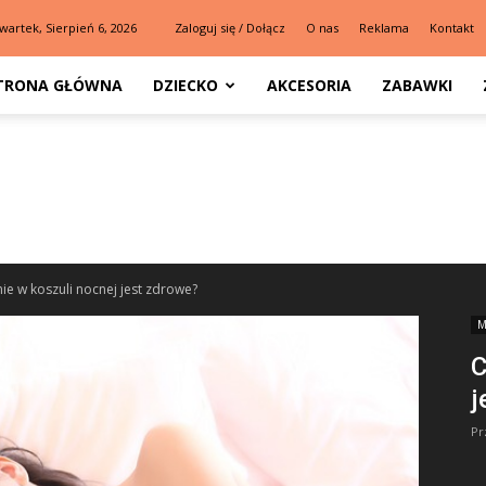
wartek, Sierpień 6, 2026
Zaloguj się / Dołącz
O nas
Reklama
Kontakt
TRONA GŁÓWNA
DZIECKO
AKCESORIA
ZABAWKI
ie w koszuli nocnej jest zdrowe?
M
C
j
Pr