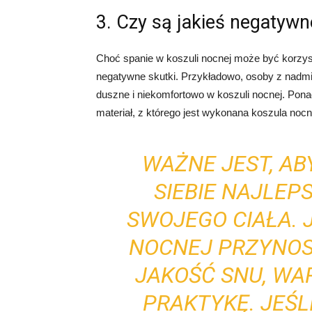
3. Czy są jakieś negatywn
Choć spanie w koszuli nocnej może być korzy
negatywne skutki. Przykładowo, osoby z nadm
duszne i niekomfortowo w koszuli nocnej. Pon
materiał, z którego jest wykonana koszula nocn
WAŻNE JEST, AB
SIEBIE NAJLEP
SWOJEGO CIAŁA. J
NOCNEJ PRZYNOS
JAKOŚĆ SNU, W
PRAKTYKĘ. JEŚ