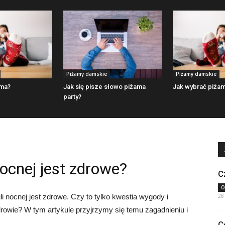
Piżamy damskie
Piżamy damskie
ama?
Jak się pisze słowo piżama
Jak wybrać piża
party?
ocnej jest zdrowe?
C
O
28
i nocnej jest zdrowe. Czy to tylko kwestia wygody i
rowie? W tym artykule przyjrzymy się temu zagadnieniu i
C