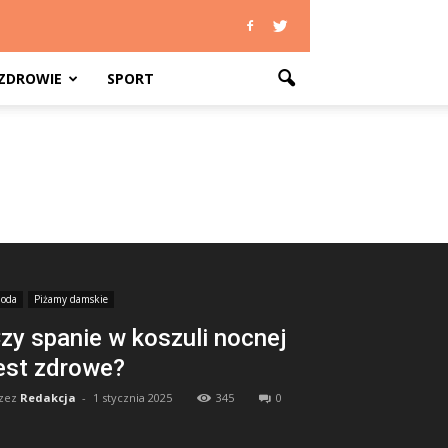
ZDROWIE
SPORT
oda
Piżamy damskie
zy spanie w koszuli nocnej
est zdrowe?
zez
Redakcja
-
1 stycznia 2025
345
0