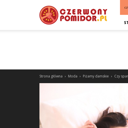
cz
S
Strona główna
Moda
Piżamy damskie
Czy span