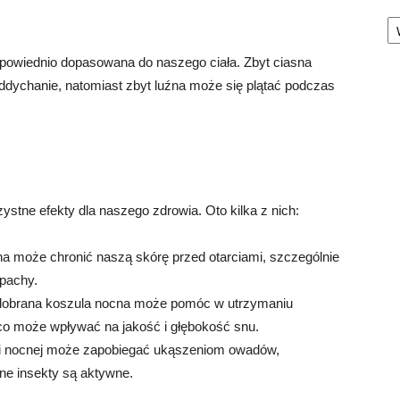
Ka
dpowiednio dopasowana do naszego ciała. Zbyt ciasna
ddychanie, natomiast zbyt luźna może się plątać podczas
stne efekty dla naszego zdrowia. Oto kilka z nich:
na może chronić naszą skórę przed otarciami, szczególnie
 pachy.
o dobrana koszula nocna może pomóc w utrzymaniu
 co może wpływać na jakość i głębokość snu.
li nocnej może zapobiegać ukąszeniom owadów,
nne insekty są aktywne.