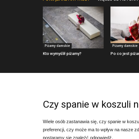
Piżamy damskie
Piżamy damskie
Kto wymyślił piżamy?
Po co jest piż
Czy spanie w koszuli n
Wiele osób zastanawia się, czy spanie w koszul
preferencji, czy może ma to wpływ na nasze zd
postaramy się znaleźć odpowiedź.