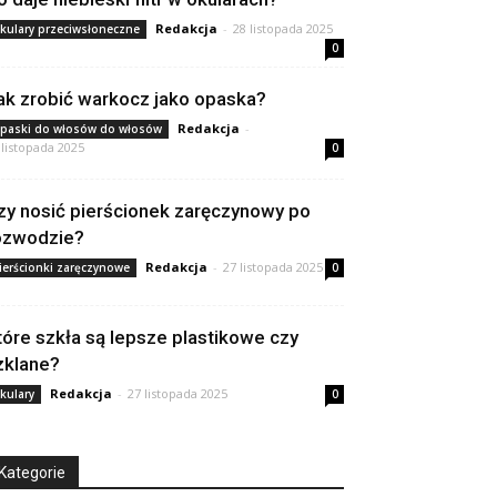
Redakcja
-
28 listopada 2025
kulary przeciwsłoneczne
0
ak zrobić warkocz jako opaska?
Redakcja
-
paski do włosów do włosów
 listopada 2025
0
zy nosić pierścionek zaręczynowy po
ozwodzie?
Redakcja
-
27 listopada 2025
ierścionki zaręczynowe
0
tóre szkła są lepsze plastikowe czy
zklane?
Redakcja
-
27 listopada 2025
kulary
0
Kategorie