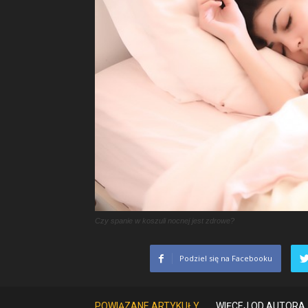
Czy spanie w koszuli nocnej jest zdrowe?
Podziel się na Facebooku
POWIĄZANE ARTYKUŁY
WIĘCEJ OD AUTORA