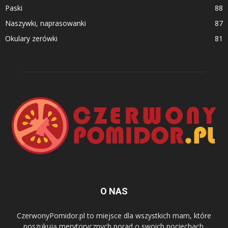
Paski
88
Naszywki, naprasowanki
87
Okulary zerówki
81
O NAS
CzerwonyPomidor.pl to miejsce dla wszystkich mam, które
poszukują merytorycznych porad o swoich pociechach.