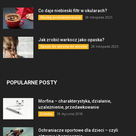
Co daje niebieski filtr w okularach?
28 listopada 2025
Okulary przeciwsłoneczne
Jak zrobić warkocz jako opaska?
28 listopada 2025
Opaski do włosów do włosów
POPULARNE POSTY
Morfina – charakterystyka, działanie,
uzależnienie, przedawkowanie
18 stycznia 2018
Dziecko
Ochraniacze sportowe dla dzieci – czyli