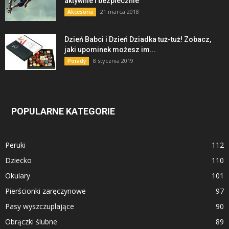
aktywnie i bezpiecznie
21 marca 2018
Akcesoria
Dzień Babci i Dzień Dziadka tuż-tuż! Zobacz,
jaki upominek możesz im...
8 stycznia 2019
Porady
POPULARNE KATEGORIE
Peruki
112
Dziecko
110
Okulary
101
Pierścionki zaręczynowe
97
Pasy wyszczuplające
90
Obrączki ślubne
89