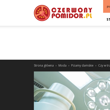
pi
S
Strona główna
Moda
Piżamy damskie
Czy w tr