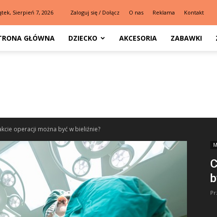
ątek, Sierpień 7, 2026
Zaloguj się / Dołącz
O nas
Reklama
Kontakt
TRONA GŁÓWNA
DZIECKO
AKCESORIA
ZABAWKI
akcie operacji można być w bieliźnie?
M
C
b
Pr