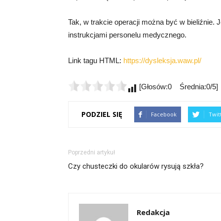
Tak, w trakcie operacji można być w bieliźnie.
instrukcjami personelu medycznego.
Link tagu HTML:
https://dysleksja.waw.pl/
[Głosów:0 Średnia:0/5]
PODZIEL SIĘ
Facebook
Twit
Poprzedni artykuł
Czy chusteczki do okularów rysują szkła?
Redakcja