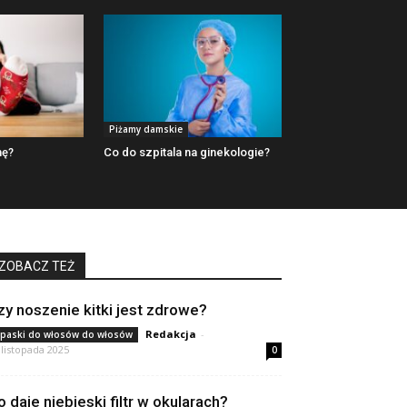
Piżamy damskie
mę?
Co do szpitala na ginekologie?
ZOBACZ TEŻ
zy noszenie kitki jest zdrowe?
Redakcja
-
paski do włosów do włosów
 listopada 2025
0
o daje niebieski filtr w okularach?