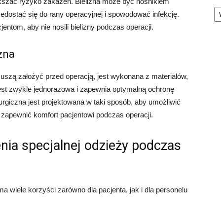
kszać ryzyko zakażeń. Bielizna może być nosnikiem
Ka
rzedostać się do rany operacyjnej i spowodować infekcję.
ntom, aby nie nosili bielizny podczas operacji.
zna
muszą założyć przed operacją, jest wykonana z materiałów,
jest zwykle jednorazowa i zapewnia optymalną ochronę
urgiczna jest projektowana w taki sposób, aby umożliwić
zapewnić komfort pacjentowi podczas operacji.
enia specjalnej odzieży podczas
a wiele korzyści zarówno dla pacjenta, jak i dla personelu