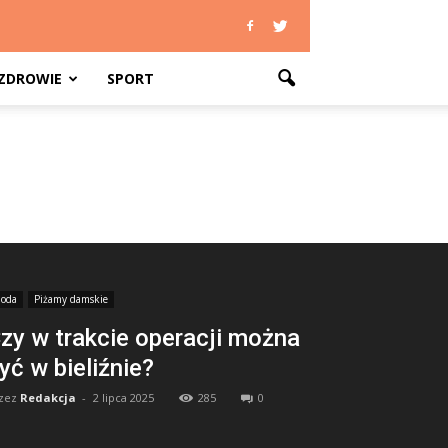
ZDROWIE
SPORT
oda
Piżamy damskie
zy w trakcie operacji można
yć w bieliźnie?
zez
Redakcja
-
2 lipca 2025
285
0