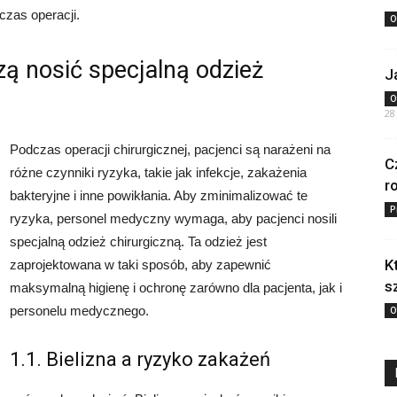
czas operacji.
O
ą nosić specjalną odzież
J
O
28
Podczas operacji chirurgicznej, pacjenci są narażeni na
C
różne czynniki ryzyka, takie jak infekcje, zakażenia
r
bakteryjne i inne powikłania. Aby zminimalizować te
P
ryzyka, personel medyczny wymaga, aby pacjenci nosili
specjalną odzież chirurgiczną. Ta odzież jest
K
zaprojektowana w taki sposób, aby zapewnić
s
maksymalną higienę i ochronę zarówno dla pacjenta, jak i
personelu medycznego.
O
1.1. Bielizna a ryzyko zakażeń