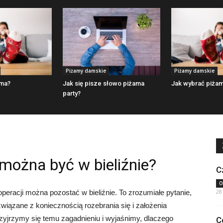
Piżamy damskie
Piżamy damskie
ama?
Jak się pisze słowo piżama
Jak wybrać piża
party?
 można być w bieliźnie?
C
O
28
operacji można pozostać w bieliźnie. To zrozumiałe pytanie,
wiązane z koniecznością rozebrania się i założenia
przyjrzymy się temu zagadnieniu i wyjaśnimy, dlaczego
C