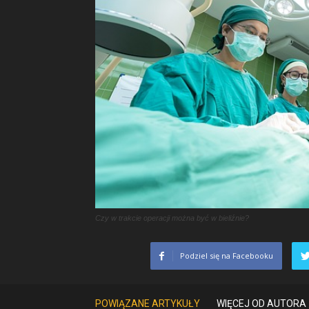
Czy w trakcie operacji można być w bieliźnie?
Podziel się na Facebooku
POWIĄZANE ARTYKUŁY
WIĘCEJ OD AUTORA