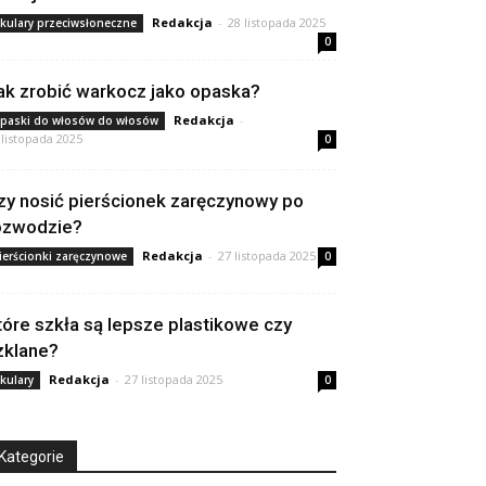
Redakcja
-
28 listopada 2025
kulary przeciwsłoneczne
0
ak zrobić warkocz jako opaska?
Redakcja
-
paski do włosów do włosów
 listopada 2025
0
zy nosić pierścionek zaręczynowy po
ozwodzie?
Redakcja
-
27 listopada 2025
ierścionki zaręczynowe
0
tóre szkła są lepsze plastikowe czy
zklane?
Redakcja
-
27 listopada 2025
kulary
0
Kategorie