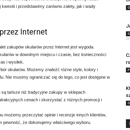
 kwestii i przedstawimy zarówno zalety, jak i wady
O
J
przez Internet
O
28
alet zakupów okularów przez Internet jest wygoda.
ularów w dowolnym miejscu i czasie, bez konieczności
C
r
s i wysiłek.
ybór okularów. Możemy znaleźć różne style, kolory i
P
ylu. Nie musimy ograniczać się do tego, co jest dostępne w
K
o są tańsze niż tradycyjne zakupy w sklepach
s
trakcyjnych cenach i skorzystać z różnych promocji i
O
u możemy przeczytać opinie i recenzje innych klientów,
 nam pewność, że dokonujemy właściwego wyboru.