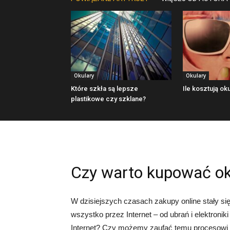
Okulary
Okulary
Które szkła są lepsze
Ile kosztują oku
plastikowe czy szklane?
Czy warto kupować oku
W dzisiejszych czasach zakupy online stały si
wszystko przez Internet – od ubrań i elektronik
Internet? Czy możemy zaufać temu procesowi i