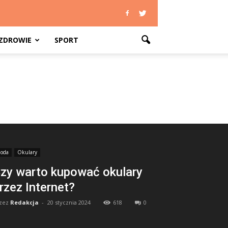
ZDROWIE
SPORT
oda
Okulary
zy warto kupować okulary
rzez Internet?
zez
Redakcja
-
20 stycznia 2024
618
0