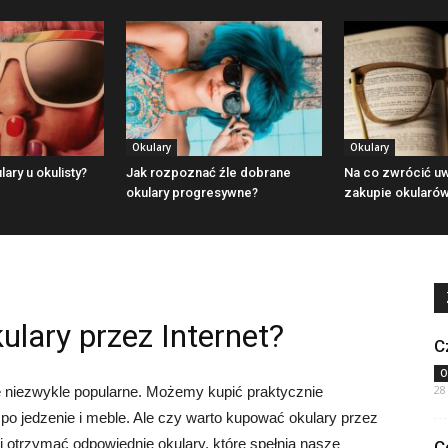
Okulary
Okulary
lary u okulisty?
Jak rozpoznać źle dobrane
Na co zwrócić u
okulary progresywne?
zakupie okularó
lary przez Internet?
C
O
28
ę niezwykle popularne. Możemy kupić praktycznie
i po jedzenie i meble. Ale czy warto kupować okulary przez
 otrzymać odpowiednie okulary, które spełnią nasze
C