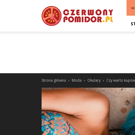
so
S
Strona główna
Moda
Okulary
Czy warto kupowa