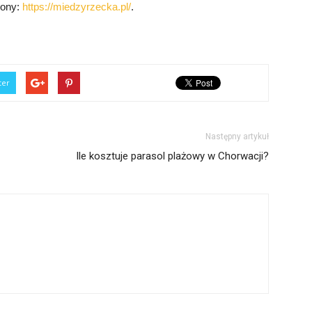
trony:
https://miedzyrzecka.pl/
.
ter
Następny artykuł
Ile kosztuje parasol plażowy w Chorwacji?