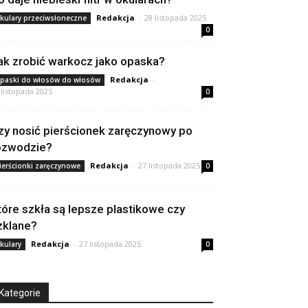
Redakcja
-
28 listopada 2025
kulary przeciwsłoneczne
0
ak zrobić warkocz jako opaska?
Redakcja
-
paski do włosów do włosów
 listopada 2025
0
zy nosić pierścionek zaręczynowy po
ozwodzie?
Redakcja
-
27 listopada 2025
ierścionki zaręczynowe
0
tóre szkła są lepsze plastikowe czy
zklane?
Redakcja
-
27 listopada 2025
kulary
0
Kategorie