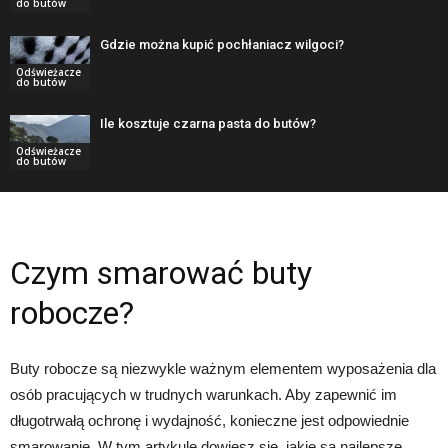
do butów
Gdzie można kupić pochłaniacz wilgoci?
Odświeżacze
do butów
Ile kosztuje czarna pasta do butów?
Odświeżacze
do butów
Czym smarować buty
robocze?
Buty robocze są niezwykle ważnym elementem wyposażenia dla
osób pracujących w trudnych warunkach. Aby zapewnić im
długotrwałą ochronę i wydajność, konieczne jest odpowiednie
smarowanie. W tym artykule dowiesz się, jakie są najlepsze