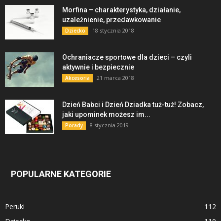
Morfina – charakterystyka, działanie,
uzależnienie, przedawkowanie
18 stycznia 2018
Dziecko
Ochraniacze sportowe dla dzieci – czyli
aktywnie i bezpiecznie
21 marca 2018
Akcesoria
Dzień Babci i Dzień Dziadka tuż-tuż! Zobacz,
jaki upominek możesz im...
8 stycznia 2019
Porady
POPULARNE KATEGORIE
Peruki
112