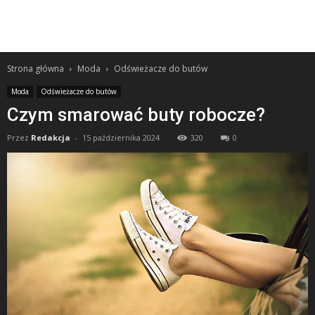
Strona główna
Moda
Odświeżacze do butów
Moda
Odświeżacze do butów
Czym smarować buty robocze?
Przez
Redakcja
-
15 października 2024
320
0