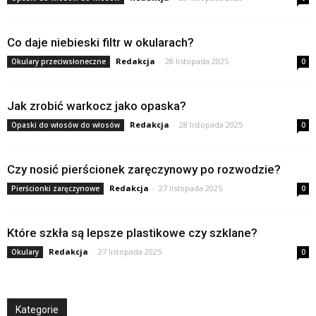
Co daje niebieski filtr w okularach?
Redakcja
-
28 listopada 2025
Okulary przeciwsłoneczne
0
Jak zrobić warkocz jako opaska?
Redakcja
-
28 listopada 2025
Opaski do włosów do włosów
0
Czy nosić pierścionek zaręczynowy po rozwodzie?
Redakcja
-
27 listopada 2025
Pierścionki zaręczynowe
0
Które szkła są lepsze plastikowe czy szklane?
Redakcja
-
27 listopada 2025
Okulary
0
Kategorie