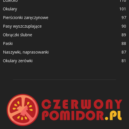
Dziecko
110
Okulary
101
Pierścionki zaręczynowe
97
Pasy wyszczuplające
90
Obrączki ślubne
89
Paski
88
Naszywki, naprasowanki
87
Okulary zerówki
81