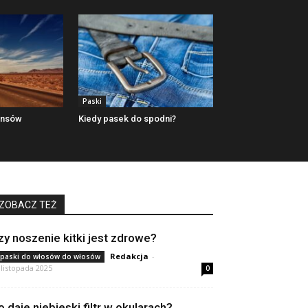
Paski
ansów
Kiedy pasek do spodni?
ZOBACZ TEŻ
zy noszenie kitki jest zdrowe?
Redakcja
-
paski do włosów do włosów
 listopada 2025
0
o daje niebieski filtr w okularach?