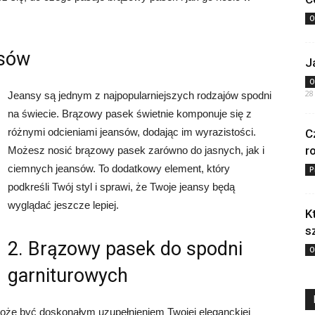
O
nsów
J
O
28
Jeansy są jednym z najpopularniejszych rodzajów spodni
na świecie. Brązowy pasek świetnie komponuje się z
różnymi odcieniami jeansów, dodając im wyrazistości.
C
r
Możesz nosić brązowy pasek zarówno do jasnych, jak i
ciemnych jeansów. To dodatkowy element, który
P
podkreśli Twój styl i sprawi, że Twoje jeansy będą
wyglądać jeszcze lepiej.
K
s
2. Brązowy pasek do spodni
O
garniturowych
może być doskonałym uzupełnieniem Twojej eleganckiej