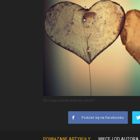
Do czego pasuje brązowy pasek?
Podziel się na Facebooku
POWIĄZANE ARTYKUŁY
WIĘCEJ OD AUTORA