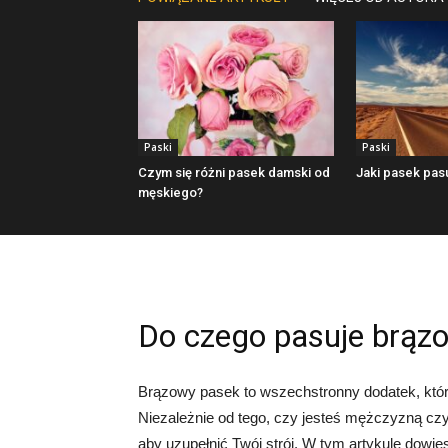
Paski
Paski
Czym się różni pasek damski od
Jaki pasek pas
męskiego?
Do czego pasuje brąz
Brązowy pasek to wszechstronny dodatek, który
Niezależnie od tego, czy jesteś mężczyzną c
aby uzupełnić Twój strój. W tym artykule dowie