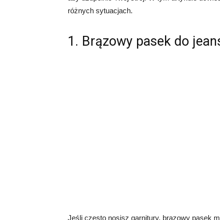
różnych sytuacjach.
1. Brązowy pasek do jea
Jeśli często nosisz garnitury, brązowy pasek 