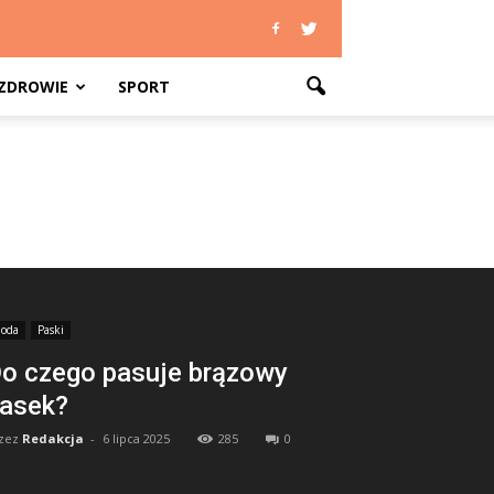
ZDROWIE
SPORT
oda
Paski
o czego pasuje brązowy
asek?
zez
Redakcja
-
6 lipca 2025
285
0