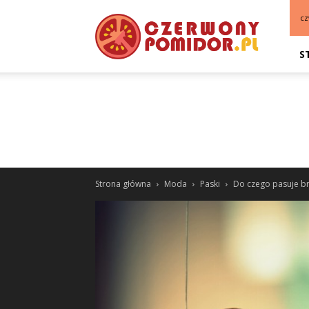
cz
S
Strona główna
Moda
Paski
Do czego pasuje b