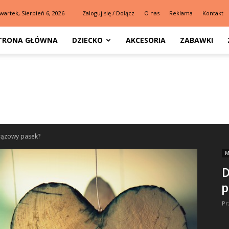
wartek, Sierpień 6, 2026
Zaloguj się / Dołącz
O nas
Reklama
Kontakt
TRONA GŁÓWNA
DZIECKO
AKCESORIA
ZABAWKI
rązowy pasek?
M
D
p
Pr