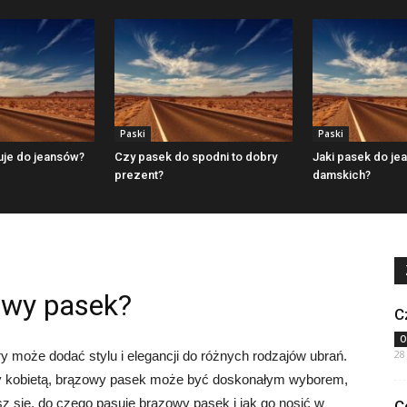
Paski
Paski
uje do jeansów?
Czy pasek do spodni to dobry
Jaki pasek do je
prezent?
damskich?
owy pasek?
C
O
28
 może dodać stylu i elegancji do różnych rodzajów ubrań.
zy kobietą, brązowy pasek może być doskonałym wyborem,
sz się, do czego pasuje brązowy pasek i jak go nosić w
C