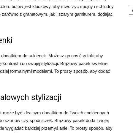
Ka
koloru butów jest kluczowy, aby stworzyć spójny i schludny
 zarówno z granatowym, jak i szarym garniturem, dodając
enki
odatkiem do sukienek. Możesz go nosić w talii, aby
ę kontrastu do swojej stylizacji. Brązowy pasek świetnie
ardziej formalnymi modelami. To prosty sposób, aby dodać
lowych stylizacji
sek może być idealnym dodatkiem do Twoich codziennych
 i do szortów czy spódniczek. Brązowy pasek doda Twojej
ędzie wyglądać bardziej przemyślanie. To prosty sposób, aby