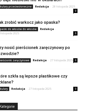
Redakcja
-
28 listopada 2025
kulary przeciwsłoneczne
0
ak zrobić warkocz jako opaska?
Redakcja
-
paski do włosów do włosów
 listopada 2025
0
zy nosić pierścionek zaręczynowy po
ozwodzie?
Redakcja
-
27 listopada 2025
ierścionki zaręczynowe
0
tóre szkła są lepsze plastikowe czy
zklane?
Redakcja
-
27 listopada 2025
kulary
0
Kategorie