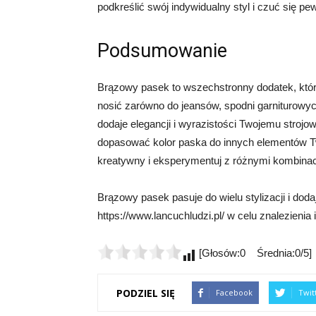
podkreślić swój indywidualny styl i czuć się p
Podsumowanie
Brązowy pasek to wszechstronny dodatek, któr
nosić zarówno do jeansów, spodni garniturowych
dodaje elegancji i wyrazistości Twojemu strojow
dopasować kolor paska do innych elementów Twoj
kreatywny i eksperymentuj z różnymi kombinacj
Brązowy pasek pasuje do wielu stylizacji i dod
https://www.lancuchludzi.pl/ w celu znalezienia
[Głosów:0 Średnia:0/5]
PODZIEL SIĘ
Facebook
Twit