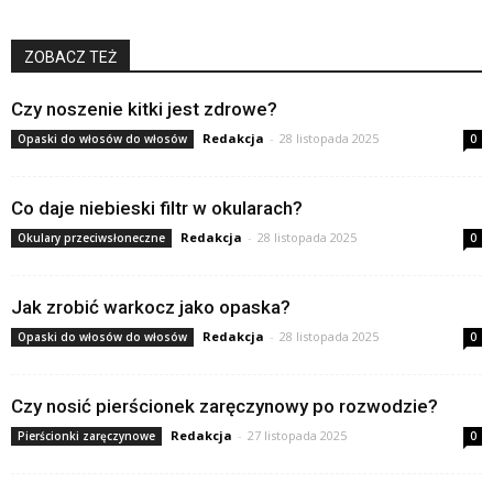
ZOBACZ TEŻ
Czy noszenie kitki jest zdrowe?
Redakcja
-
28 listopada 2025
Opaski do włosów do włosów
0
Co daje niebieski filtr w okularach?
Redakcja
-
28 listopada 2025
Okulary przeciwsłoneczne
0
Jak zrobić warkocz jako opaska?
Redakcja
-
28 listopada 2025
Opaski do włosów do włosów
0
Czy nosić pierścionek zaręczynowy po rozwodzie?
Redakcja
-
27 listopada 2025
Pierścionki zaręczynowe
0