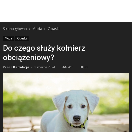
Strona główna
Moda
Opaski
Moda
Opaski
Do czego służy kołnierz
obciążeniowy?
Przez
Redakcja
-
3 marca 2024
413
0