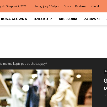
ątek, Sierpień 7, 2026
Zaloguj się / Dołącz
O nas
Reklama
Kontakt
TRONA GŁÓWNA
DZIECKO
AKCESORIA
ZABAWKI
ie można kupić pas odchudzający?
M
G
o
Pr