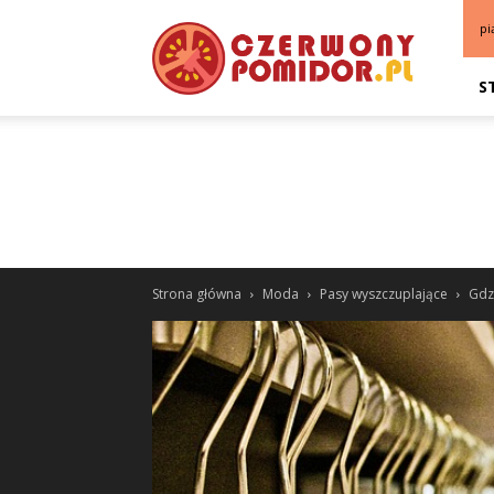
pi
S
Strona główna
Moda
Pasy wyszczuplające
Gdz