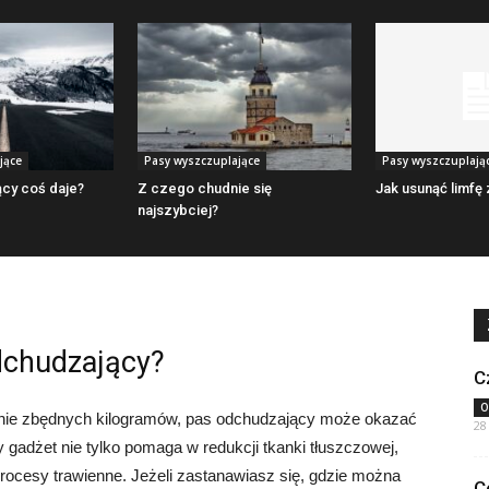
jące
Pasy wyszczuplające
Pasy wyszczuplają
ący coś daje?
Z czego chudnie się
Jak usunąć limfę
najszybciej?
dchudzający?
C
O
nie zbędnych kilogramów, pas odchudzający może okazać
28
gadżet nie tylko pomaga w redukcji tkanki tłuszczowej,
rocesy trawienne. Jeżeli zastanawiasz się, gdzie można
C