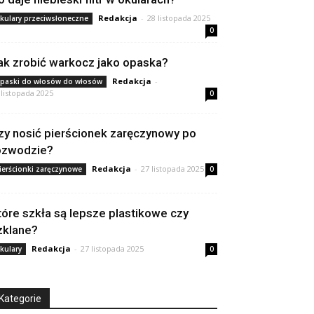
Redakcja
-
28 listopada 2025
kulary przeciwsłoneczne
0
ak zrobić warkocz jako opaska?
Redakcja
-
paski do włosów do włosów
 listopada 2025
0
zy nosić pierścionek zaręczynowy po
ozwodzie?
Redakcja
-
27 listopada 2025
ierścionki zaręczynowe
0
tóre szkła są lepsze plastikowe czy
zklane?
Redakcja
-
27 listopada 2025
kulary
0
Kategorie