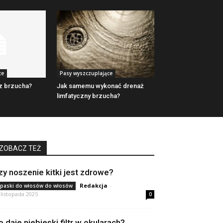
ce
Pasy wyszczuplające
 z brzucha?
Jak samemu wykonać drenaż
limfatyczny brzucha?
ZOBACZ TEŻ
zy noszenie kitki jest zdrowe?
Redakcja
-
paski do włosów do włosów
 listopada 2025
0
o daje niebieski filtr w okularach?