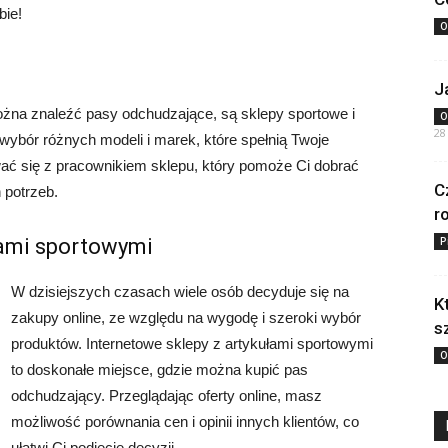
bie!
O
J
ożna znaleźć pasy odchudzające, są sklepy sportowe i
O
28
 wybór różnych modeli i marek, które spełnią Twoje
ć się z pracownikiem sklepu, który pomoże Ci dobrać
C
 potrzeb.
r
łami sportowymi
P
W dzisiejszych czasach wiele osób decyduje się na
K
zakupy online, ze względu na wygodę i szeroki wybór
s
produktów. Internetowe sklepy z artykułami sportowymi
O
to doskonałe miejsce, gdzie można kupić pas
odchudzający. Przeglądając oferty online, masz
możliwość porównania cen i opinii innych klientów, co
ułatwi Ci podjęcie decyzji.