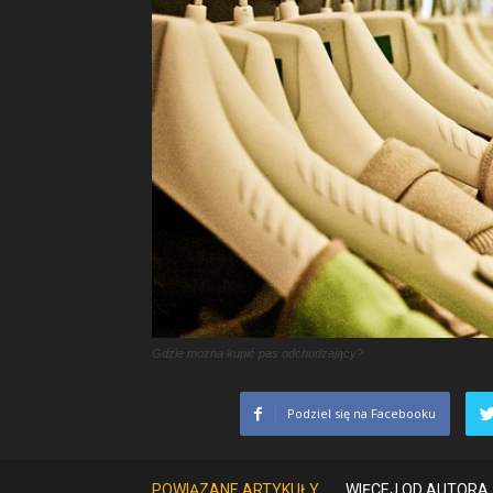
Gdzie można kupić pas odchudzający?
Podziel się na Facebooku
POWIĄZANE ARTYKUŁY
WIĘCEJ OD AUTORA