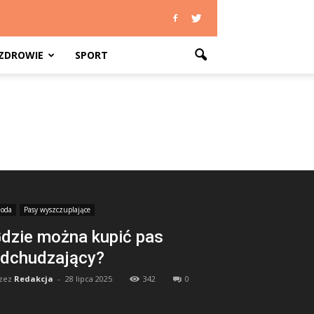
ZDROWIE
SPORT
oda
Pasy wyszczuplające
dzie można kupić pas
dchudzający?
zez
Redakcja
-
28 lipca 2025
342
0