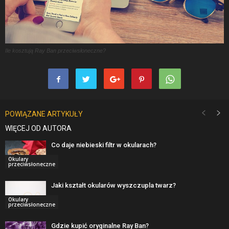
Ile kosztują Ray Ban przeciwsłoneczne?
POWIĄZANE ARTYKUŁY
WIĘCEJ OD AUTORA
Co daje niebieski filtr w okularach?
Okulary
przeciwsłoneczne
Jaki kształt okularów wyszczupla twarz?
Okulary
przeciwsłoneczne
Gdzie kupić oryginalne Ray Ban?