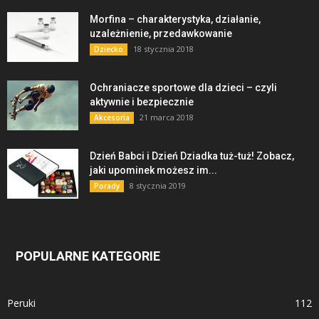
Morfina – charakterystyka, działanie,
uzależnienie, przedawkowanie
18 stycznia 2018
Dziecko
Ochraniacze sportowe dla dzieci – czyli
aktywnie i bezpiecznie
21 marca 2018
Akcesoria
Dzień Babci i Dzień Dziadka tuż-tuż! Zobacz,
jaki upominek możesz im...
8 stycznia 2019
Porady
POPULARNE KATEGORIE
Peruki
112