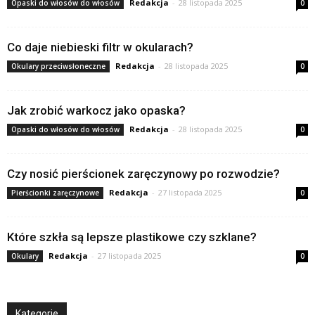
Redakcja
-
28 listopada 2025
Opaski do włosów do włosów
0
Co daje niebieski filtr w okularach?
Redakcja
-
28 listopada 2025
Okulary przeciwsłoneczne
0
Jak zrobić warkocz jako opaska?
Redakcja
-
28 listopada 2025
Opaski do włosów do włosów
0
Czy nosić pierścionek zaręczynowy po rozwodzie?
Redakcja
-
27 listopada 2025
Pierścionki zaręczynowe
0
Które szkła są lepsze plastikowe czy szklane?
Redakcja
-
27 listopada 2025
Okulary
0
Kategorie