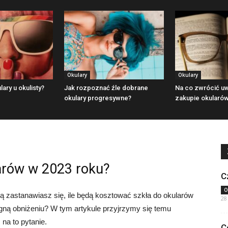
Okulary
Okulary
lary u okulisty?
Jak rozpoznać źle dobrane
Na co zwrócić u
okulary progresywne?
zakupie okularó
larów w 2023 roku?
C
O
ią zastanawiasz się, ile będą kosztować szkła do okularów
28
ną obniżeniu? W tym artykule przyjrzymy się temu
na to pytanie.
C