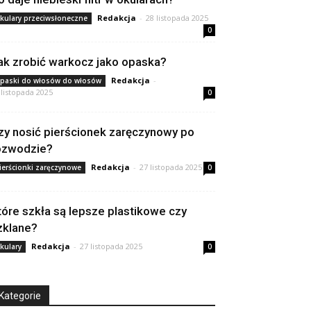
Redakcja
-
28 listopada 2025
kulary przeciwsłoneczne
0
ak zrobić warkocz jako opaska?
Redakcja
-
paski do włosów do włosów
 listopada 2025
0
zy nosić pierścionek zaręczynowy po
ozwodzie?
Redakcja
-
27 listopada 2025
ierścionki zaręczynowe
0
tóre szkła są lepsze plastikowe czy
zklane?
Redakcja
-
27 listopada 2025
kulary
0
Kategorie