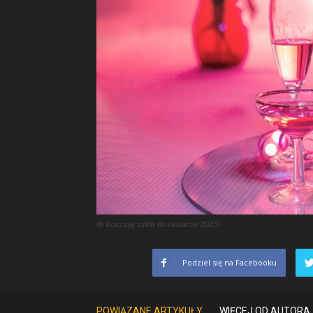
Ile kosztują szkła do okularów 2023?
Podziel się na Facebooku
POWIĄZANE ARTYKUŁY
WIĘCEJ OD AUTORA