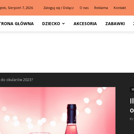
ątek, Sierpień 7, 2026
Zaloguj się / Dołącz
O nas
Reklama
Kontakt
TRONA GŁÓWNA
DZIECKO
AKCESORIA
ZABAWKI
ła do okularów 2023?
M
I
o
Pr