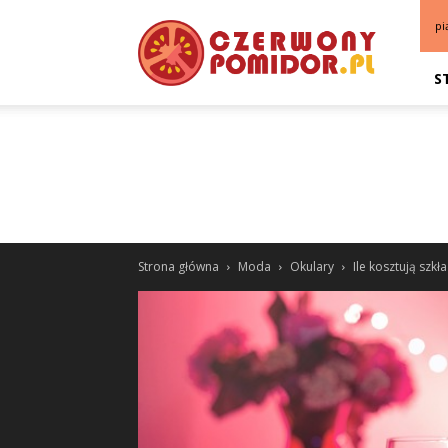
pi
S
Strona główna
Moda
Okulary
Ile kosztują szk