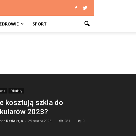
ZDROWIE
SPORT
oda
Okulary
le kosztują szkła do
kularów 2023?
zez
Redakcja
-
25 marca 2025
281
0