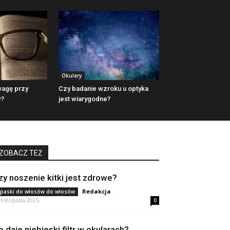
Okulary
wagę przy
Czy badanie wzroku u optyka
w?
jest wiarygodne?
ZOBACZ TEŻ
zy noszenie kitki jest zdrowe?
Redakcja
-
paski do włosów do włosów
 listopada 2025
0
o daje niebieski filtr w okularach?