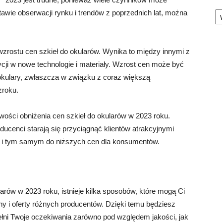
Ka
wie obserwacji rynku i trendów z poprzednich lat, można
wzrostu cen szkieł do okularów. Wynika to między innymi z
ycji w nowe technologie i materiały. Wzrost cen może być
ulary, zwłaszcza w związku z coraz większą
zroku.
ości obniżenia cen szkieł do okularów w 2023 roku.
ducenci starają się przyciągnąć klientów atrakcyjnymi
ż i tym samym do niższych cen dla konsumentów.
larów w 2023 roku, istnieje kilka sposobów, które mogą Ci
 i oferty różnych producentów. Dzięki temu będziesz
pełni Twoje oczekiwania zarówno pod względem jakości, jak