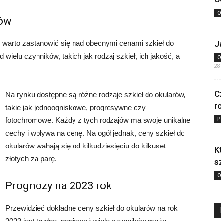
O
rów
, warto zastanowić się nad obecnymi cenami szkieł do
J
wielu czynników, takich jak rodzaj szkieł, ich jakość, a
O
28
C
Na rynku dostępne są różne rodzaje szkieł do okularów,
r
takie jak jednoogniskowe, progresywne czy
P
fotochromowe. Każdy z tych rodzajów ma swoje unikalne
cechy i wpływa na cenę. Na ogół jednak, ceny szkieł do
okularów wahają się od kilkudziesięciu do kilkuset
K
złotych za parę.
s
O
Prognozy na 2023 rok
Przewidzieć dokładne ceny szkieł do okularów na rok
2023 jest trudne, ponieważ wiele czynników może