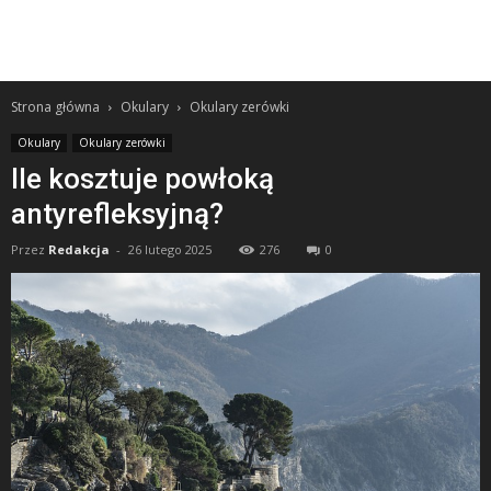
Strona główna
Okulary
Okulary zerówki
Okulary
Okulary zerówki
Ile kosztuje powłoką
antyrefleksyjną?
Przez
Redakcja
-
26 lutego 2025
276
0