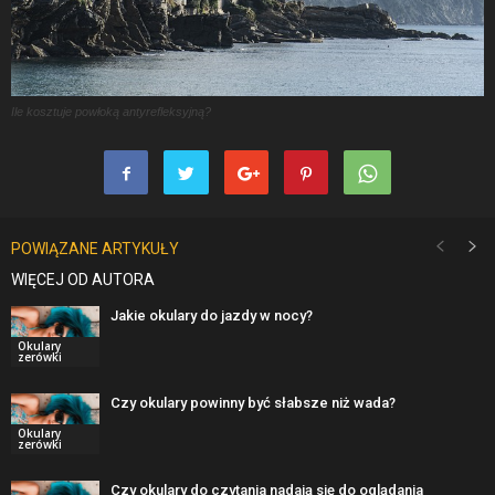
Ile kosztuje powłoką antyrefleksyjną?
POWIĄZANE ARTYKUŁY
WIĘCEJ OD AUTORA
Jakie okulary do jazdy w nocy?
Okulary
zerówki
Czy okulary powinny być słabsze niż wada?
Okulary
zerówki
Czy okulary do czytania nadają się do oglądania