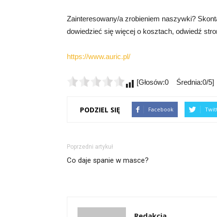
Zainteresowany/a zrobieniem naszywki? Skontaktu
dowiedzieć się więcej o kosztach, odwiedź str
https://www.auric.pl/
[Głosów:0 Średnia:0/5]
PODZIEL SIĘ
Facebook
Twit
Poprzedni artykuł
Co daje spanie w masce?
Redakcja