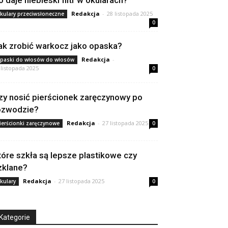
o daje niebieski filtr w okularach?
Redakcja
-
28 listopada 2025
kulary przeciwsłoneczne
0
ak zrobić warkocz jako opaska?
Redakcja
-
paski do włosów do włosów
 listopada 2025
0
zy nosić pierścionek zaręczynowy po
ozwodzie?
Redakcja
-
27 listopada 2025
ierścionki zaręczynowe
0
tóre szkła są lepsze plastikowe czy
zklane?
Redakcja
-
27 listopada 2025
kulary
0
Kategorie