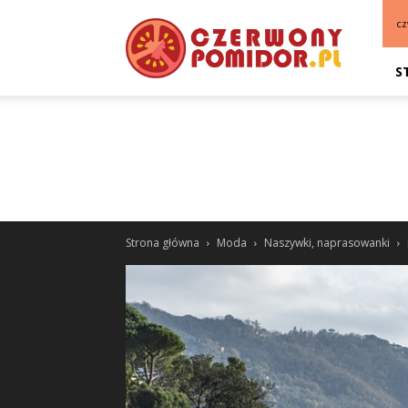
cz
S
Strona główna
Moda
Naszywki, naprasowanki