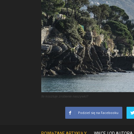
Ile kosztuje zrobienie naszywki?
Podziel się na Facebooku
POWIĄZANE ARTYKUŁY
WIĘCEJ OD AUTORA