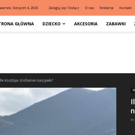
wartek, Sierpień 6, 2026
Zaloguj się / Dołącz
O nas
Reklama
Kontakt
TRONA GŁÓWNA
DZIECKO
AKCESORIA
ZABAWKI
Ile kosztuje zrobienie naszywki?
M
I
n
Pr