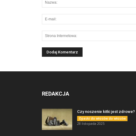
REDAKCJA
Czy noszenie kitki jest zdrowe?
Opaski do włosów do włosów
28 listopada 2025