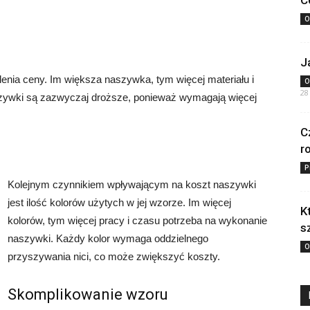
C
O
J
enia ceny. Im większa naszywka, tym więcej materiału i
O
28
szywki są zazwyczaj droższe, ponieważ wymagają więcej
C
r
P
Kolejnym czynnikiem wpływającym na koszt naszywki
jest ilość kolorów użytych w jej wzorze. Im więcej
K
kolorów, tym więcej pracy i czasu potrzeba na wykonanie
s
naszywki. Każdy kolor wymaga oddzielnego
O
przyszywania nici, co może zwiększyć koszty.
Skomplikowanie wzoru