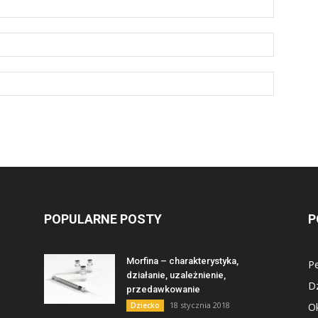
POPULARNE POSTY
P
Morfina – charakterystyka,
Pe
działanie, uzależnienie,
D
przedawkowanie
18 stycznia 2018
Dziecko
Ok