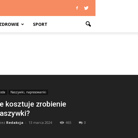
ZDROWIE
SPORT
oda
Naszywki, naprasowanki
le kosztuje zrobienie
aszywki?
zez
Redakcja
-
13 marca 2024
465
0