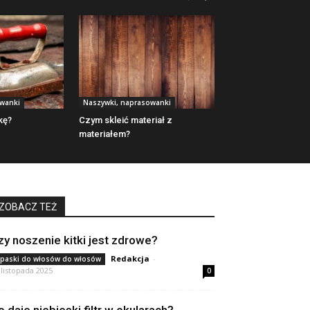
owanki
Naszywki, naprasowanki
kę?
Czym skleić materiał z
materiałem?
ZOBACZ TEŻ
zy noszenie kitki jest zdrowe?
Redakcja
-
paski do włosów do włosów
 listopada 2025
0