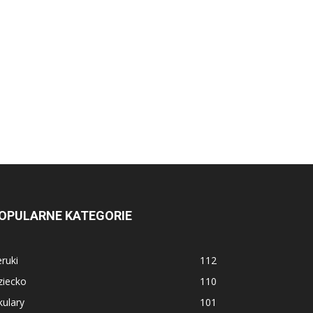
OPULARNE KATEGORIE
ruki
112
ziecko
110
ulary
101