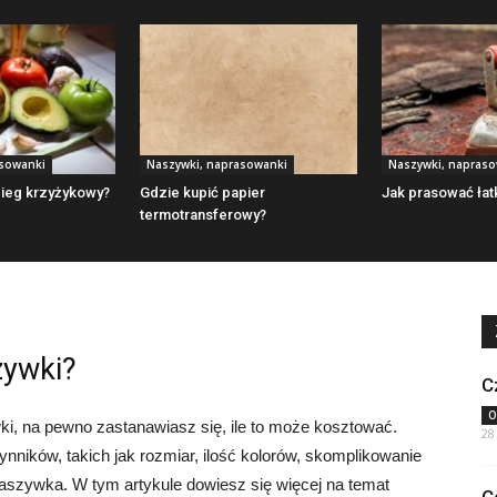
asowanki
Naszywki, naprasowanki
Naszywki, napras
ścieg krzyżykowy?
Gdzie kupić papier
Jak prasować łat
termotransferowy?
zywki?
C
O
ki, na pewno zastanawiasz się, ile to może kosztować.
28
nników, takich jak rozmiar, ilość kolorów, skomplikowanie
aszywka. W tym artykule dowiesz się więcej na temat