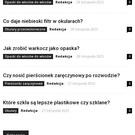
Redakcja
-
28 listopada 2025
Opaski do włosów do włosów
0
Co daje niebieski filtr w okularach?
Redakcja
-
28 listopada 2025
Okulary przeciwsłoneczne
0
Jak zrobić warkocz jako opaska?
Redakcja
-
28 listopada 2025
Opaski do włosów do włosów
0
Czy nosić pierścionek zaręczynowy po rozwodzie?
Redakcja
-
27 listopada 2025
Pierścionki zaręczynowe
0
Które szkła są lepsze plastikowe czy szklane?
Redakcja
-
27 listopada 2025
Okulary
0