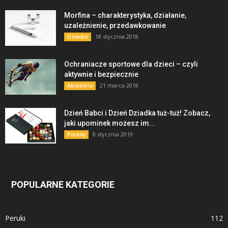
Morfina – charakterystyka, działanie,
uzależnienie, przedawkowanie
18 stycznia 2018
Dziecko
Ochraniacze sportowe dla dzieci – czyli
aktywnie i bezpiecznie
21 marca 2018
Akcesoria
Dzień Babci i Dzień Dziadka tuż-tuż! Zobacz,
jaki upominek możesz im...
8 stycznia 2019
Porady
POPULARNE KATEGORIE
Peruki
112