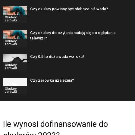
Czy okulary powinny być słabsze niż wada?
Okulary
zerówki
Czy okulary do czytania nadają się do oglądania
telewizji?
Okulary
zerówki
Czy 0.5 to duża wada wzroku?
Okulary
zerówki
Czy zerówka uzależnia?
Okulary
zerówki
Ile wynosi dofinansowanie do