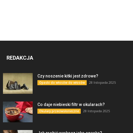
REDAKCJA
Czy noszenie kitki jest zdrowe?
28 listopada 2025
Opaski do włosów do włosów
Co daje niebieski filtr w okularach?
28 listopada 2025
Okulary przeciwsłoneczne
Jak zrobić warkocz jako opaska?