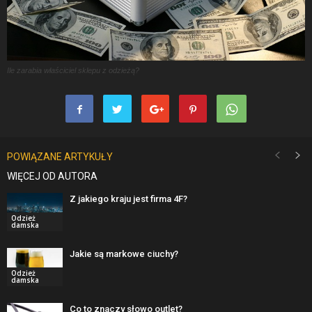
Ile zarabia właściciel sklepu z odzieżą?
POWIĄZANE ARTYKUŁY
WIĘCEJ OD AUTORA
Z jakiego kraju jest firma 4F?
Odzież
damska
Jakie są markowe ciuchy?
Odzież
damska
Co to znaczy słowo outlet?