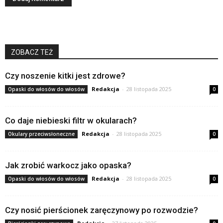
ZOBACZ TEŻ
Czy noszenie kitki jest zdrowe?
Redakcja
-
28 listopada 2025
Opaski do włosów do włosów
0
Co daje niebieski filtr w okularach?
Redakcja
-
28 listopada 2025
Okulary przeciwsłoneczne
0
Jak zrobić warkocz jako opaska?
Redakcja
-
28 listopada 2025
Opaski do włosów do włosów
0
Czy nosić pierścionek zaręczynowy po rozwodzie?