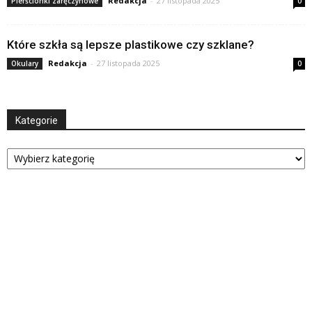
Redakcja
-
27 listopada 2025
Pierścionki zaręczynowe
0
Które szkła są lepsze plastikowe czy szklane?
Redakcja
-
27 listopada 2025
Okulary
0
Kategorie
Kategorie