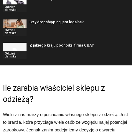
Odzież
damska
Czy dropshipping jest legalne?
Odzież
damska
Z jakiego kraju pochodzi firma C&A?
Odzież
damska
Ile zarabia właściciel sklepu z
odzieżą?
Wielu z nas marzy o posiadaniu własnego sklepu z odzieżą. Jest
to branża, która przyciąga wiele osób ze względu na jej potencjał
zarobkowy. Jednak zanim podejmiemy decyzję o otwarciu