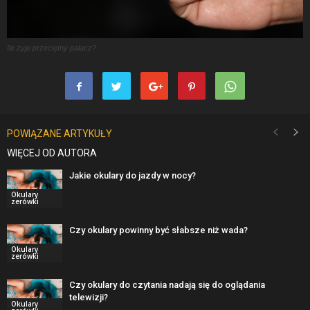
Ile żyje przeciętny palacz?
POWIĄZANE ARTYKUŁY
WIĘCEJ OD AUTORA
Jakie okulary do jazdy w nocy?
Okulary
zerówki
Czy okulary powinny być słabsze niż wada?
Okulary
zerówki
Czy okulary do czytania nadają się do oglądania
telewizji?
Okulary