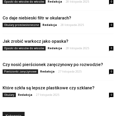
Redakcja
-
28 listopada 2025
Opaski do włosów do włosów
0
Co daje niebieski filtr w okularach?
Redakcja
-
28 listopada 2025
Okulary przeciwsłoneczne
0
Jak zrobić warkocz jako opaska?
Redakcja
-
28 listopada 2025
Opaski do włosów do włosów
0
Czy nosić pierścionek zaręczynowy po rozwodzie?
Redakcja
-
27 listopada 2025
Pierścionki zaręczynowe
0
Które szkła są lepsze plastikowe czy szklane?
Redakcja
-
27 listopada 2025
Okulary
0
Kategorie