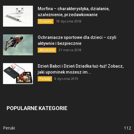
Morfina – charakterystyka, działanie,
uzależnienie, przedawkowanie
18 stycznia 2018
Dziecko
Ochraniacze sportowe dla dzieci – czyli
aktywnie i bezpiecznie
21 marca 2018
Akcesoria
Dzień Babci i Dzień Dziadka tuż-tuż! Zobacz,
jaki upominek możesz im...
8 stycznia 2019
Porady
POPULARNE KATEGORIE
Peruki
112