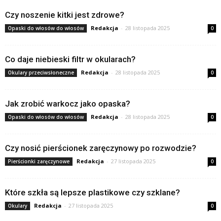
Czy noszenie kitki jest zdrowe?
Redakcja
-
28 listopada 2025
Opaski do włosów do włosów
0
Co daje niebieski filtr w okularach?
Redakcja
-
28 listopada 2025
Okulary przeciwsłoneczne
0
Jak zrobić warkocz jako opaska?
Redakcja
-
28 listopada 2025
Opaski do włosów do włosów
0
Czy nosić pierścionek zaręczynowy po rozwodzie?
Redakcja
-
27 listopada 2025
Pierścionki zaręczynowe
0
Które szkła są lepsze plastikowe czy szklane?
Redakcja
-
27 listopada 2025
Okulary
0