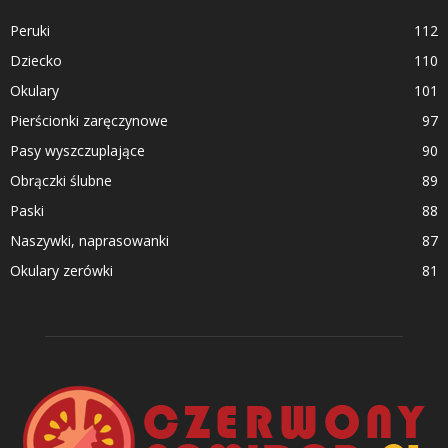
Peruki
112
Dziecko
110
Okulary
101
Pierścionki zaręczynowe
97
Pasy wyszczuplające
90
Obrączki ślubne
89
Paski
88
Naszywki, naprasowanki
87
Okulary zerówki
81