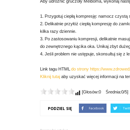
Aby udrożnić gruczoły Meiboma, wykonaj nastę
1. Przygotuj ciepłą kompresję: namocz czystą s
2. Delikatnie przyłóż ciepłą kompresję do zamk
kilka razy dziennie.
3. Po zastosowaniu kompresji, delikatnie mas
do zewnętrznego kącika oka. Unikaj zbyt duże
4. Jeśli problem nie ustępuje, skonsultuj się z 
Link tagu HTML
do strony https://www.zdrowedz
Kliknij tutaj
aby uzyskać więcej informacji na t
[Głosów:0 Średnia:0/5]
PODZIEL SIĘ
Facebook
Twit