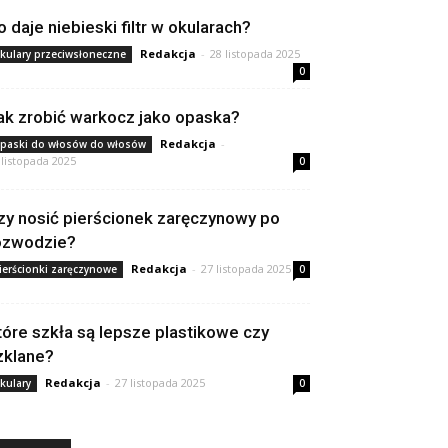
o daje niebieski filtr w okularach?
Redakcja
-
28 listopada 2025
kulary przeciwsłoneczne
0
ak zrobić warkocz jako opaska?
Redakcja
-
paski do włosów do włosów
 listopada 2025
0
zy nosić pierścionek zaręczynowy po
ozwodzie?
Redakcja
-
27 listopada 2025
ierścionki zaręczynowe
0
tóre szkła są lepsze plastikowe czy
zklane?
Redakcja
-
27 listopada 2025
kulary
0