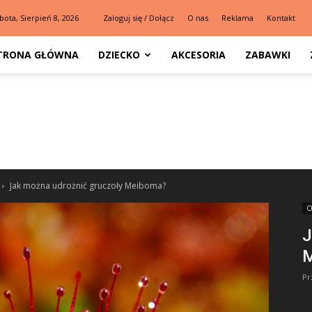
bota, Sierpień 8, 2026
Zaloguj się / Dołącz
O nas
Reklama
Kontakt
TRONA GŁÓWNA
DZIECKO
AKCESORIA
ZABAWKI
Jak można udrożnić gruczoły Meiboma?
O
J
Pr