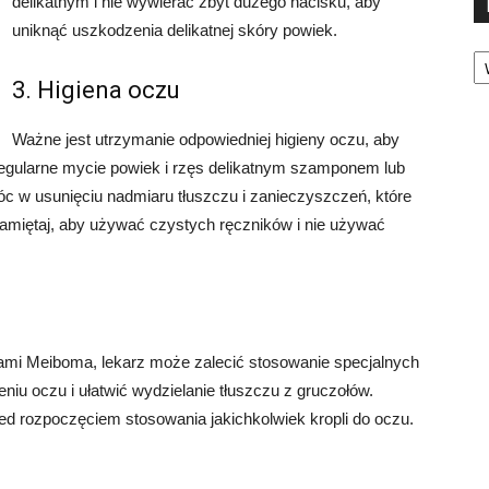
delikatnym i nie wywierać zbyt dużego nacisku, aby
uniknąć uszkodzenia delikatnej skóry powiek.
Ka
3. Higiena oczu
Ważne jest utrzymanie odpowiedniej higieny oczu, aby
gularne mycie powiek i rzęs delikatnym szamponem lub
 w usunięciu nadmiaru tłuszczu i zanieczyszczeń, które
amiętaj, aby używać czystych ręczników i nie używać
ami Meiboma, lekarz może zalecić stosowanie specjalnych
niu oczu i ułatwić wydzielanie tłuszczu z gruczołów.
ed rozpoczęciem stosowania jakichkolwiek kropli do oczu.