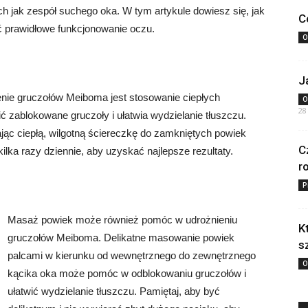
 jak zespół suchego oka. W tym artykule dowiesz się, jak
C
 prawidłowe funkcjonowanie oczu.
O
J
nie gruczołów Meiboma jest stosowanie ciepłych
O
28
 zablokowane gruczoły i ułatwia wydzielanie tłuszczu.
ąc ciepłą, wilgotną ściereczkę do zamkniętych powiek
C
ilka razy dziennie, aby uzyskać najlepsze rezultaty.
r
P
Masaż powiek może również pomóc w udrożnieniu
K
gruczołów Meiboma. Delikatne masowanie powiek
s
palcami w kierunku od wewnętrznego do zewnętrznego
O
kącika oka może pomóc w odblokowaniu gruczołów i
ułatwić wydzielanie tłuszczu. Pamiętaj, aby być