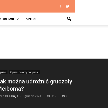
ZDROWIE
SPORT
paski
Opaski na oczy do spania
ak można udrożnić gruczoły
Meiboma?
zez
Redakcja
-
1 grudnia 2024
415
0