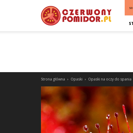
so
S
Strona główna
Opaski
Opaski na oczy do spania