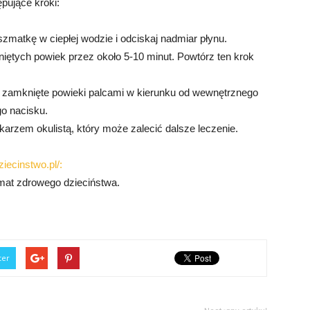
pujące kroki:
zmatkę w ciepłej wodzie i odciskaj nadmiar płynu.
niętych powiek przez około 5-10 minut. Powtórz ten krok
uj zamknięte powieki palcami w kierunku od wewnętrznego
go nacisku.
lekarzem okulistą, który może zalecić dalsze leczenie.
iecinstwo.pl/:
emat zdrowego dzieciństwa.
ter