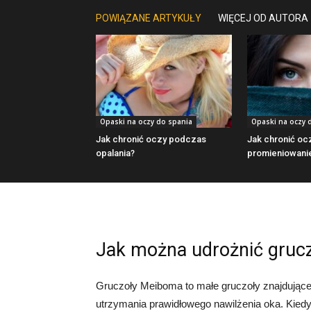
POWIĄZANE ARTYKUŁY
WIĘCEJ OD AUTORA
Opaski na oczy do spania
Opaski na oczy 
Jak chronić oczy podczas
Jak chronić oc
opalania?
promieniowani
Jak można udrożnić gruc
Gruczoły Meiboma to małe gruczoły znajdujące 
utrzymania prawidłowego nawilżenia oka. Kiedy