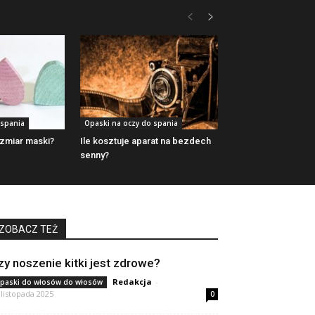
 spania
Opaski na oczy do spania
zmiar maski?
Ile kosztuje aparat na bezdech
senny?
ZOBACZ TEŻ
zy noszenie kitki jest zdrowe?
Redakcja
-
paski do włosów do włosów
 listopada 2025
0