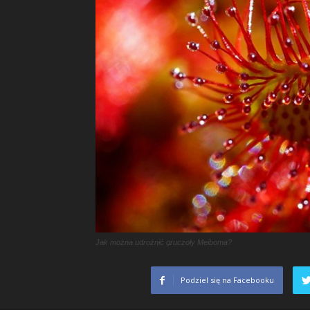
Jak można udrożnić gruczoły Meiboma?
Podziel się na Facebooku