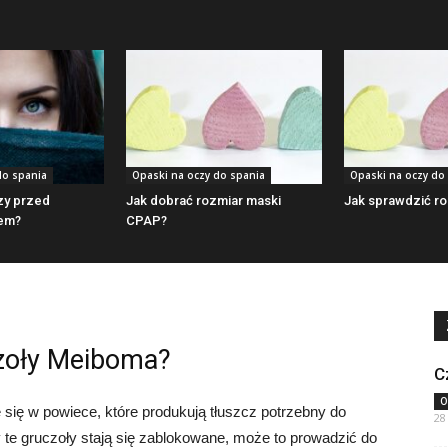
do spania
Opaski na oczy do spania
Opaski na oczy do
zy przed
Jak dobrać rozmiar maski
Jak sprawdzić ro
em?
CPAP?
zoły Meiboma?
C
O
się w powiece, które produkują tłuszcz potrzebny do
28
 te gruczoły stają się zablokowane, może to prowadzić do