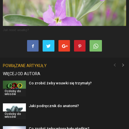
Jak nosić woalkę?
POWIĄZANE ARTYKUŁY
WIĘCEJ OD AUTORA
Co zrobić żeby wsuwki się trzymały?
Ozdoby do
włosów
Jaki podręcznik do anatomii?
Ozdoby do
włosów
Co zrobić żeby włosy były gładkie?