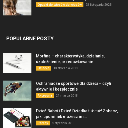
28 listopada 2025
Opaski do włosów do włosów
POPULARNE POSTY
Morfina – charakterystyka, działanie,
uzależnienie, przedawkowanie
18 stycznia 2018
Dziecko
Ochraniacze sportowe dla dzieci – czyli
aktywnie i bezpiecznie
21 marca 2018
Akcesoria
Dzień Babci i Dzień Dziadka tuż-tuż! Zobacz,
jaki upominek możesz im...
8 stycznia 2019
Porady