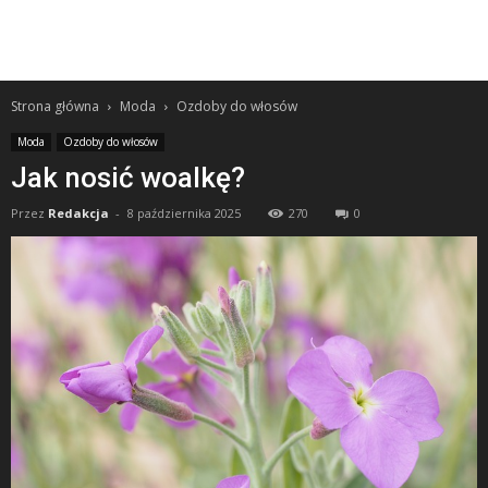
Strona główna
Moda
Ozdoby do włosów
Moda
Ozdoby do włosów
Jak nosić woalkę?
Przez
Redakcja
-
8 października 2025
270
0