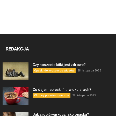
REDAKCJA
Czy noszenie kitki jest zdrowe?
28 listopada 2025
Opaski do włosów do włosów
Co daje niebieski filtr w okularach?
28 listopada 2025
Okulary przeciwsłoneczne
Jak zrobić warkocz jako opaska?