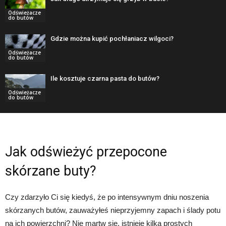
Odświeżacze
do butów
Gdzie można kupić pochłaniacz wilgoci?
Odświeżacze
do butów
Ile kosztuje czarna pasta do butów?
Odświeżacze
do butów
Jak odświeżyć przepocone
skórzane buty?
Czy zdarzyło Ci się kiedyś, że po intensywnym dniu noszenia
skórzanych butów, zauważyłeś nieprzyjemny zapach i ślady potu
na ich powierzchni? Nie martw się, istnieje kilka prostych