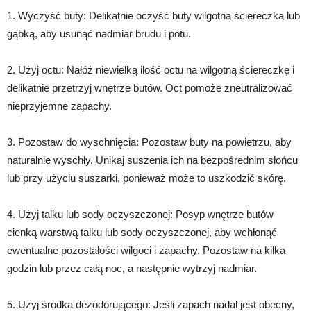
1. Wyczyść buty: Delikatnie oczyść buty wilgotną ściereczką lub
gąbką, aby usunąć nadmiar brudu i potu.
2. Użyj octu: Nałóż niewielką ilość octu na wilgotną ściereczkę i
delikatnie przetrzyj wnętrze butów. Oct pomoże zneutralizować
nieprzyjemne zapachy.
3. Pozostaw do wyschnięcia: Pozostaw buty na powietrzu, aby
naturalnie wyschły. Unikaj suszenia ich na bezpośrednim słońcu
lub przy użyciu suszarki, ponieważ może to uszkodzić skórę.
4. Użyj talku lub sody oczyszczonej: Posyp wnętrze butów
cienką warstwą talku lub sody oczyszczonej, aby wchłonąć
ewentualne pozostałości wilgoci i zapachy. Pozostaw na kilka
godzin lub przez całą noc, a następnie wytrzyj nadmiar.
5. Użyj środka dezodorującego: Jeśli zapach nadal jest obecny,