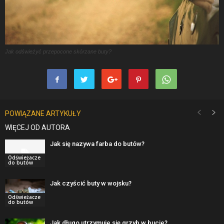
Jak odświeżyć przepocone skórzane buty?
POWIĄZANE ARTYKUŁY
WIĘCEJ OD AUTORA
Jak się nazywa farba do butów?
Odświeżacze
do butów
Jak czyścić buty w wojsku?
Odświeżacze
do butów
Jak długo utrzymuje się grzyb w bucie?