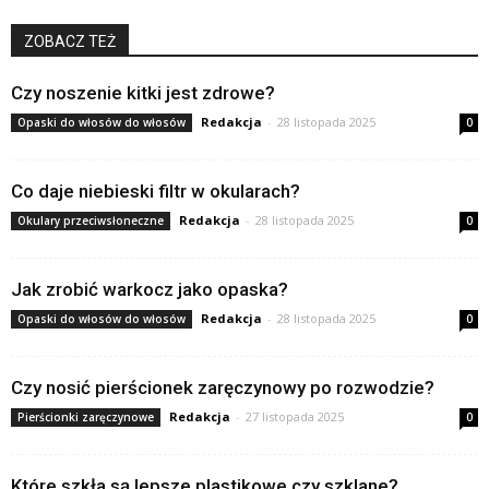
ZOBACZ TEŻ
Czy noszenie kitki jest zdrowe?
Redakcja
-
28 listopada 2025
Opaski do włosów do włosów
0
Co daje niebieski filtr w okularach?
Redakcja
-
28 listopada 2025
Okulary przeciwsłoneczne
0
Jak zrobić warkocz jako opaska?
Redakcja
-
28 listopada 2025
Opaski do włosów do włosów
0
Czy nosić pierścionek zaręczynowy po rozwodzie?
Redakcja
-
27 listopada 2025
Pierścionki zaręczynowe
0
Które szkła są lepsze plastikowe czy szklane?