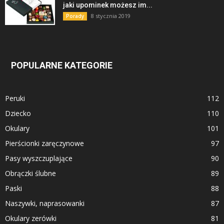
jaki upominek możesz im...
8 stycznia 2019
Porady
POPULARNE KATEGORIE
Peruki
112
Dziecko
110
Okulary
101
Pierścionki zaręczynowe
97
Pasy wyszczuplające
90
Obrączki ślubne
89
Paski
88
Naszywki, naprasowanki
87
Okulary zerówki
81