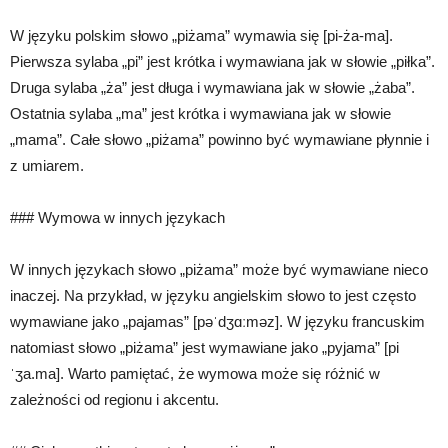
W języku polskim słowo „piżama” wymawia się [pi-ża-ma].
Pierwsza sylaba „pi” jest krótka i wymawiana jak w słowie „piłka”.
Druga sylaba „ża” jest długa i wymawiana jak w słowie „żaba”.
Ostatnia sylaba „ma” jest krótka i wymawiana jak w słowie
„mama”. Całe słowo „piżama” powinno być wymawiane płynnie i
z umiarem.
### Wymowa w innych językach
W innych językach słowo „piżama” może być wymawiane nieco
inaczej. Na przykład, w języku angielskim słowo to jest często
wymawiane jako „pajamas” [pəˈdʒɑːməz]. W języku francuskim
natomiast słowo „piżama” jest wymawiane jako „pyjama” [pi
ˈʒa.ma]. Warto pamiętać, że wymowa może się różnić w
zależności od regionu i akcentu.