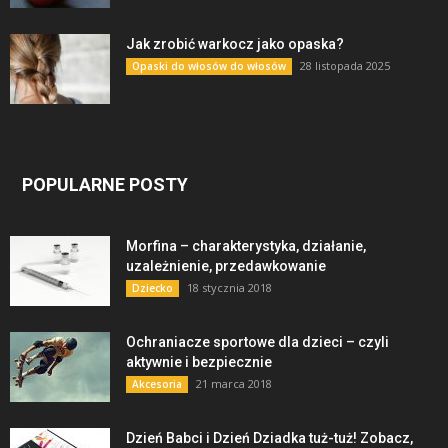
Jak zrobić warkocz jako opaska?
28 listopada 2025
Opaski do włosów do włosów
POPULARNE POSTY
Morfina – charakterystyka, działanie,
uzależnienie, przedawkowanie
18 stycznia 2018
Dziecko
Ochraniacze sportowe dla dzieci – czyli
aktywnie i bezpiecznie
21 marca 2018
Akcesoria
Dzień Babci i Dzień Dziadka tuż-tuż! Zobacz,