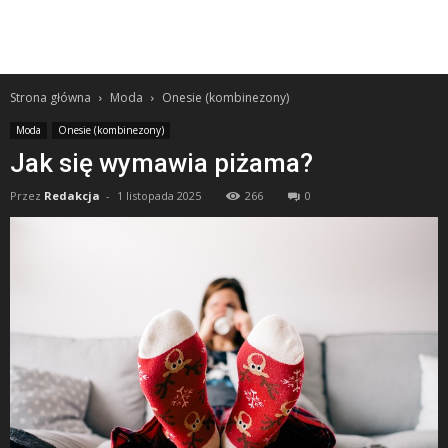
Strona główna
Moda
Onesie (kombinezony)
Moda
Onesie (kombinezony)
Jak się wymawia piżama?
Przez
Redakcja
-
1 listopada 2025
266
0