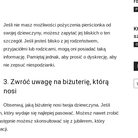
r
P
Jeśli nie masz możliwości pożyczenia pierścionka od
K
swojej dziewczyny, możesz zapytać jej bliskich o ten
s
szczegół. Jeśli jesteś blisko z jej rodzeństwem,
O
przyjaciółmi lub rodzicami, mogą oni posiadać taką
informację. Pamiętaj jednak, aby prosić o dyskrecję, aby
nie zepsuć niespodzianki.
Ka
3. Zwróć uwagę na biżuterię, którą
nosi
Obserwuj, jaką biżuterię nosi twoja dziewczyna. Jeśli
n, który wydaje się najlepiej pasować. Możesz nawet zrobić
astępnie możesz skonsultować się z jubilerem, który
cji.