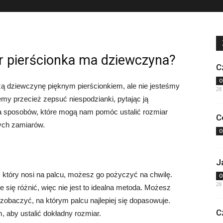
ar pierścionka ma dziewczyna?
C
O
ą dziewczynę pięknym pierścionkiem, ale nie jesteśmy
28
emy przecież zepsuć niespodzianki, pytając ją
kilka sposobów, które mogą nam pomóc ustalić rozmiar
C
ych zamiarów.
O
J
, który nosi na palcu, możesz go pożyczyć na chwilę.
O
28
się różnić, więc nie jest to idealna metoda. Możesz
zobaczyć, na którym palcu najlepiej się dopasowuje.
C
, aby ustalić dokładny rozmiar.