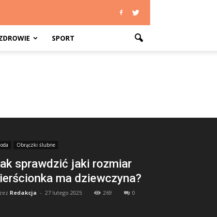
ZDROWIE
SPORT
oda
Obrączki ślubne
ak sprawdzić jaki rozmiar
ierścionka ma dziewczyna?
zez
Redakcja
-
27 lutego 2025
269
0