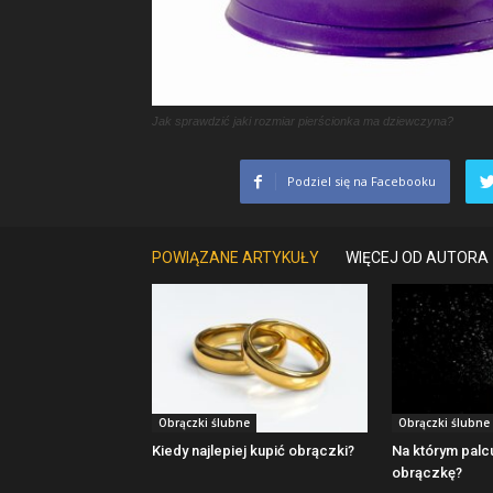
Jak sprawdzić jaki rozmiar pierścionka ma dziewczyna?
Podziel się na Facebooku
POWIĄZANE ARTYKUŁY
WIĘCEJ OD AUTORA
Obrączki ślubne
Obrączki ślubne
Kiedy najlepiej kupić obrączki?
Na którym palcu
obrączkę?