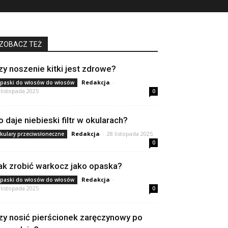
ZOBACZ TEŻ
zy noszenie kitki jest zdrowe?
Redakcja
-
paski do włosów do włosów
 listopada 2025
0
o daje niebieski filtr w okularach?
Redakcja
-
28 listopada 2025
kulary przeciwsłoneczne
0
ak zrobić warkocz jako opaska?
Redakcja
-
paski do włosów do włosów
 listopada 2025
0
zy nosić pierścionek zaręczynowy po