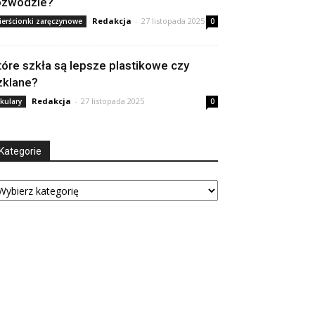
ozwodzie?
Redakcja
-
27 listopada 2025
ierścionki zaręczynowe
0
tóre szkła są lepsze plastikowe czy
zklane?
Redakcja
-
27 listopada 2025
kulary
0
Kategorie
tegorie