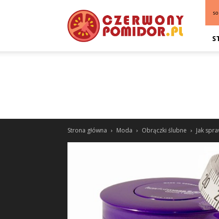
so
S
Strona główna
Moda
Obrączki ślubne
Jak spra