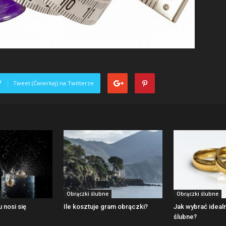
Tweet (Ćwierkaj) na Twitterze
Obrączki ślubne
Obrączki ślubne
 nosi się
Ile kosztuje gram obrączki?
Jak wybrać ideal
ślubne?