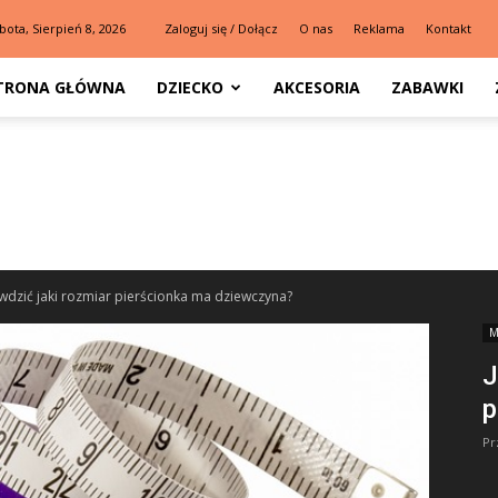
bota, Sierpień 8, 2026
Zaloguj się / Dołącz
O nas
Reklama
Kontakt
TRONA GŁÓWNA
DZIECKO
AKCESORIA
ZABAWKI
wdzić jaki rozmiar pierścionka ma dziewczyna?
M
J
p
Pr