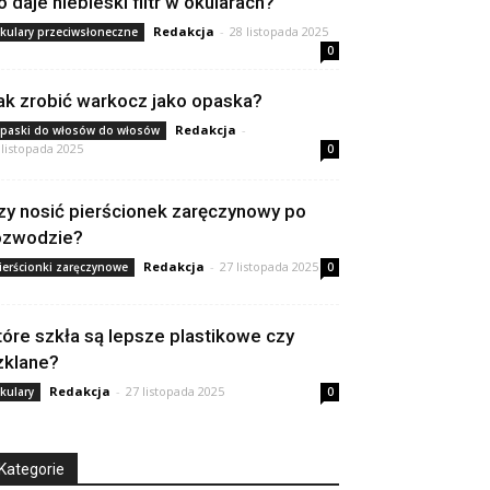
o daje niebieski filtr w okularach?
Redakcja
-
28 listopada 2025
kulary przeciwsłoneczne
0
ak zrobić warkocz jako opaska?
Redakcja
-
paski do włosów do włosów
 listopada 2025
0
zy nosić pierścionek zaręczynowy po
ozwodzie?
Redakcja
-
27 listopada 2025
ierścionki zaręczynowe
0
tóre szkła są lepsze plastikowe czy
zklane?
Redakcja
-
27 listopada 2025
kulary
0
Kategorie