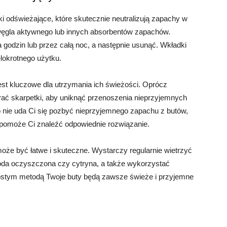
i odświeżające, które skutecznie neutralizują zapachy w
węgla aktywnego lub innych absorbentów zapachów.
 godzin lub przez całą noc, a następnie usunąć. Wkładki
lokrotnego użytku.
jest kluczowe dla utrzymania ich świeżości. Oprócz
rać skarpetki, aby uniknąć przenoszenia nieprzyjemnych
 nie uda Ci się pozbyć nieprzyjemnego zapachu z butów,
y pomoże Ci znaleźć odpowiednie rozwiązanie.
e być łatwe i skuteczne. Wystarczy regularnie wietrzyć
soda oczyszczona czy cytryna, a także wykorzystać
rostym metodą Twoje buty będą zawsze świeże i przyjemne