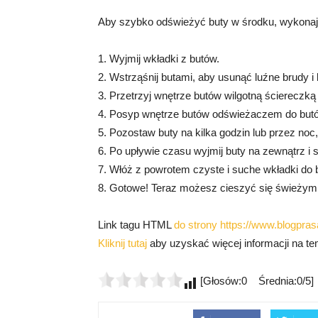
Aby szybko odświeżyć buty w środku, wykonaj 
1. Wyjmij wkładki z butów.
2. Wstrząśnij butami, aby usunąć luźne brudy i 
3. Przetrzyj wnętrze butów wilgotną ściereczk
4. Posyp wnętrze butów odświeżaczem do butó
5. Pozostaw buty na kilka godzin lub przez noc
6. Po upływie czasu wyjmij buty na zewnątrz i 
7. Włóż z powrotem czyste i suche wkładki do 
8. Gotowe! Teraz możesz cieszyć się świeżymi
Link tagu HTML
do strony https://www.blogprasa
Kliknij tutaj
aby uzyskać więcej informacji na tem
[Głosów:0 Średnia:0/5]