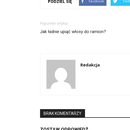
PODZIEL SIĘ
Facebook
Twit
Poprzedni artykuł
Jak ładnie upiąć włosy do ramion?
Redakcja
BRAK KOMENTARZY
ZOSTAW ODPOWIEDŹ