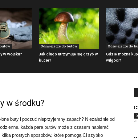
 butów
Odświeżacze do butów
Odświeżacze do b
ty w wojsku?
Jak długo utrzymuje się grzyb w
Gdzie można kup
bucie?
wilgoci?
ty w środku?
C
O
bione buty i poczuć nieprzyjemny zapach? Niezależnie od
28
y codzienne, każda para butów może z czasem nabierać
e kilka prostych sposobów, które pomogą Ci szybko