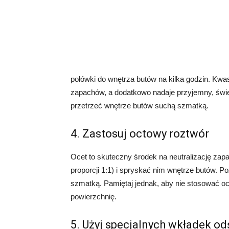
połówki do wnętrza butów na kilka godzin. Kw
zapachów, a dodatkowo nadaje przyjemny, świe
przetrzeć wnętrze butów suchą szmatką.
4. Zastosuj octowy roztwór
Ocet to skuteczny środek na neutralizację za
proporcji 1:1) i spryskać nim wnętrze butów. Po
szmatką. Pamiętaj jednak, aby nie stosować o
powierzchnię.
5. Użyj specjalnych wkładek o