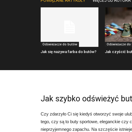
POWIĄZANE ARTYKUŁY
WIĘCEJ OD AUTORA
Odświeżacze do butów
Odświeżacze do
Jak się nazywa farba do butów?
Jak czyścić bu
Jak szybko odświeżyć bu
Czy zdarzyło Ci się kiedyś otworzyć swoje ulu
tego, czy są to buty sportowe, eleganckie cz
nieprzyjemnego zapachu. Na szczęście istniej