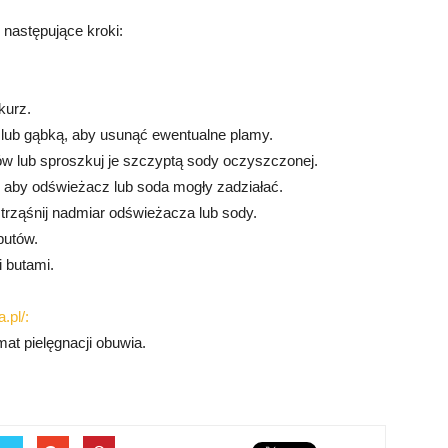
następujące kroki:
kurz.
ą lub gąbką, aby usunąć ewentualne plamy.
w lub sproszkuj je szczyptą sody oczyszczonej.
, aby odświeżacz lub soda mogły zadziałać.
strząśnij nadmiar odświeżacza lub sody.
butów.
 butami.
.pl/:
at pielęgnacji obuwia.