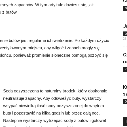
C
jemnych zapachów. W tym artykule dowiesz się, jak
O
 z butów.
J
O
28
ie butów jest regularne ich wietrzenie. Po każdym użyciu
wentylowanym miejscu, aby wilgoć i zapach mogły się
C
a słońcu, ponieważ promienie słoneczne pomogą pozbyć się
r
P
K
Soda oczyszczona to naturalny środek, który doskonale
s
neutralizuje zapachy. Aby odświeżyć buty, wystarczy
O
wsypać niewielką ilość sody oczyszczonej do wnętrza
buta i pozostawić na kilka godzin lub przez całą noc.
Następnie wystarczy wytrzepać sodę z butów i gotowe!