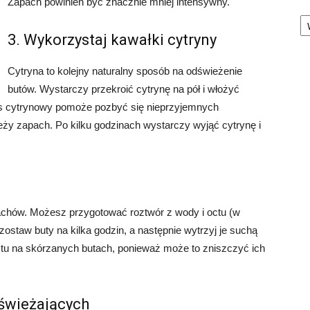
Zapach powinien być znacznie mniej intensywny.
Ka
3. Wykorzystaj kawałki cytryny
Cytryna to kolejny naturalny sposób na odświeżenie
butów. Wystarczy przekroić cytrynę na pół i włożyć
as cytrynowy pomoże pozbyć się nieprzyjemnych
ży zapach. Po kilku godzinach wystarczy wyjąć cytrynę i
pachów. Możesz przygotować roztwór z wody i octu (w
zostaw buty na kilka godzin, a następnie wytrzyj je suchą
ctu na skórzanych butach, ponieważ może to zniszczyć ich
dświeżających