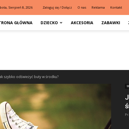
bota, Sierpień 8, 2026
Zaloguj się / Dołącz
O nas
Reklama
Kontakt
TRONA GŁÓWNA
DZIECKO
AKCESORIA
ZABAWKI
ak szybko odświeżyć buty w środku?
M
J
ś
Pr