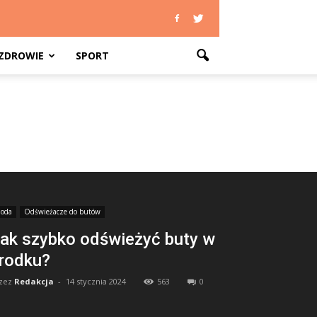
ZDROWIE
SPORT
oda
Odświeżacze do butów
ak szybko odświeżyć buty w
rodku?
zez
Redakcja
-
14 stycznia 2024
563
0