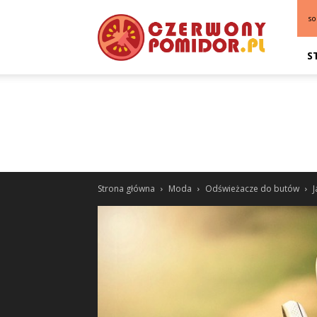
so
S
Strona główna
Moda
Odświeżacze do butów
J