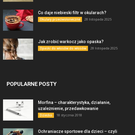
Co daje niebieski filtr w okularach?
28 listopada 2025
Okulary przeciwsłoneczne
Jak zrobić warkocz jako opaska?
28 listopada 2025
Opaski do włosów do włosów
POPULARNE POSTY
Morfina – charakterystyka, działanie,
uzależnienie, przedawkowanie
18 stycznia 2018
Dziecko
Ochraniacze sportowe dla dzieci – czyli