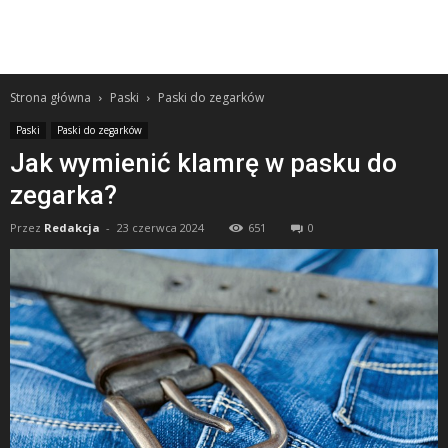
Strona główna
Paski
Paski do zegarków
Paski
Paski do zegarków
Jak wymienić klamrę w pasku do
zegarka?
Przez
Redakcja
-
23 czerwca 2024
651
0