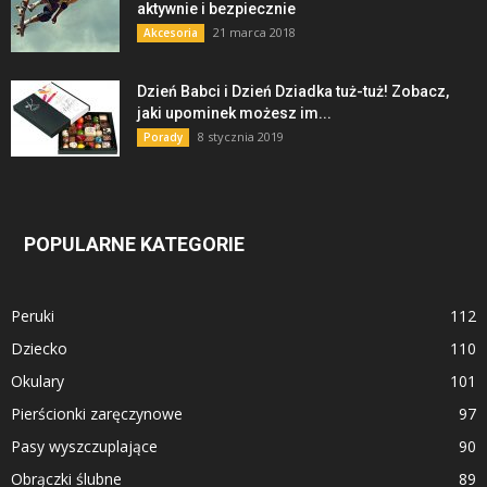
aktywnie i bezpiecznie
21 marca 2018
Akcesoria
Dzień Babci i Dzień Dziadka tuż-tuż! Zobacz,
jaki upominek możesz im...
8 stycznia 2019
Porady
POPULARNE KATEGORIE
Peruki
112
Dziecko
110
Okulary
101
Pierścionki zaręczynowe
97
Pasy wyszczuplające
90
Obrączki ślubne
89