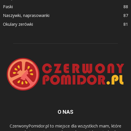
Paski
88
Naszywki, naprasowanki
87
Okulary zerówki
81
O NAS
CzerwonyPomidor.pl to miejsce dla wszystkich mam, które