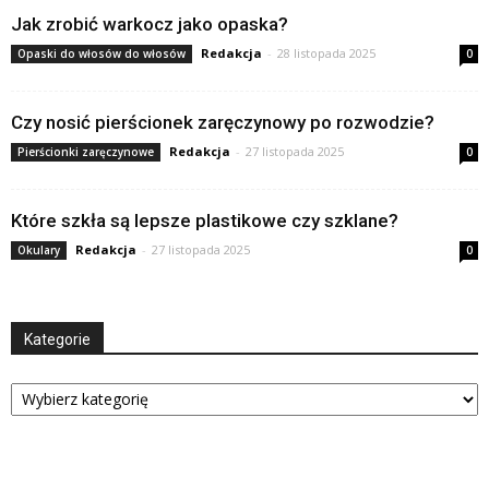
Jak zrobić warkocz jako opaska?
Redakcja
-
28 listopada 2025
Opaski do włosów do włosów
0
Czy nosić pierścionek zaręczynowy po rozwodzie?
Redakcja
-
27 listopada 2025
Pierścionki zaręczynowe
0
Które szkła są lepsze plastikowe czy szklane?
Redakcja
-
27 listopada 2025
Okulary
0
Kategorie
Kategorie