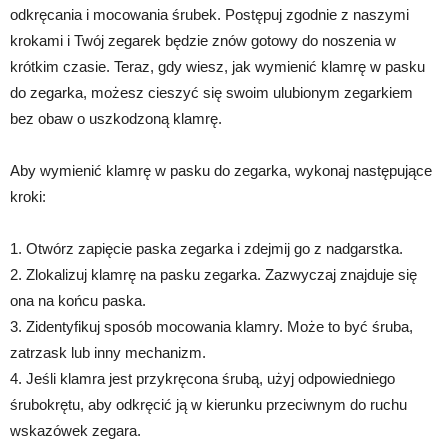
odkręcania i mocowania śrubek. Postępuj zgodnie z naszymi
krokami i Twój zegarek będzie znów gotowy do noszenia w
krótkim czasie. Teraz, gdy wiesz, jak wymienić klamrę w pasku
do zegarka, możesz cieszyć się swoim ulubionym zegarkiem
bez obaw o uszkodzoną klamrę.
Aby wymienić klamrę w pasku do zegarka, wykonaj następujące
kroki:
1. Otwórz zapięcie paska zegarka i zdejmij go z nadgarstka.
2. Zlokalizuj klamrę na pasku zegarka. Zazwyczaj znajduje się
ona na końcu paska.
3. Zidentyfikuj sposób mocowania klamry. Może to być śruba,
zatrzask lub inny mechanizm.
4. Jeśli klamra jest przykręcona śrubą, użyj odpowiedniego
śrubokrętu, aby odkręcić ją w kierunku przeciwnym do ruchu
wskazówek zegara.