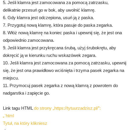
5. Jeśli klamra jest zamocowana za pomocą zatrzasku,
delikatnie przesuń go w bok, aby uwolnić klamrę.
6. Gdy klamra jest odczepiona, usuń ją z paska.
7. Przygotuj nową klamrę, która pasuje do paska zegarka.
8. Włóż nową klamrę na koniec paska i upewnij się, że jest ona
odpowiednio zamocowana.
9. Jeśli klamra jest przykręcana śrubą, użyj śrubokrętu, aby
dokręcić ją w kierunku ruchu wskazówek zegara.
10. Jeśli klamra jest zamocowana za pomocą zatrzasku, upewnij
się, że jest ona prawidłowo wciśnięta i trzyma pasek zegarka na
miejscu.
11. Przymocuj pasek zegarka z nową klamrą z powrotem do
nadgarstka i zapięcie go.
Link tagu HTML
do strony „https://tytuurzadzisz.pl/”:
„`html
Tytuł, na który klikniesz