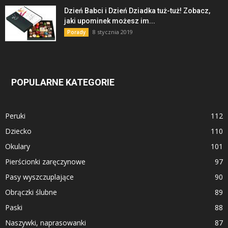
Dzień Babci i Dzień Dziadka tuż-tuż! Zobacz,
jaki upominek możesz im...
8 stycznia 2019
Porady
POPULARNE KATEGORIE
Peruki
112
Dziecko
110
Okulary
101
Pierścionki zaręczynowe
97
Pasy wyszczuplające
90
Obrączki ślubne
89
Paski
88
Naszywki, naprasowanki
87