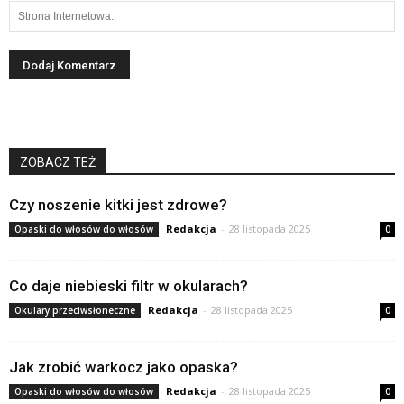
ZOBACZ TEŻ
Czy noszenie kitki jest zdrowe?
Redakcja
-
28 listopada 2025
Opaski do włosów do włosów
0
Co daje niebieski filtr w okularach?
Redakcja
-
28 listopada 2025
Okulary przeciwsłoneczne
0
Jak zrobić warkocz jako opaska?
Redakcja
-
28 listopada 2025
Opaski do włosów do włosów
0