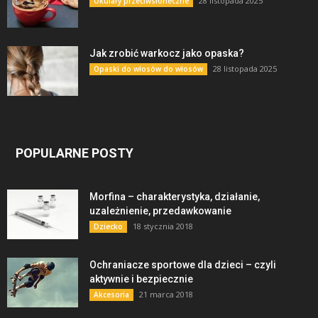
28 listopada 2025
Okulary przeciwsłoneczne
Jak zrobić warkocz jako opaska?
28 listopada 2025
Opaski do włosów do włosów
POPULARNE POSTY
Morfina – charakterystyka, działanie,
uzależnienie, przedawkowanie
18 stycznia 2018
Dziecko
Ochraniacze sportowe dla dzieci – czyli
aktywnie i bezpiecznie
21 marca 2018
Akcesoria