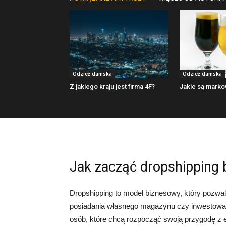
Odzież damska
Odzież damska
Z jakiego kraju jest firma 4F?
Jakie są marko
Jak zacząć dropshipping 
Dropshipping to model biznesowy, który pozwa
posiadania własnego magazynu czy inwestowania
osób, które chcą rozpocząć swoją przygodę z e