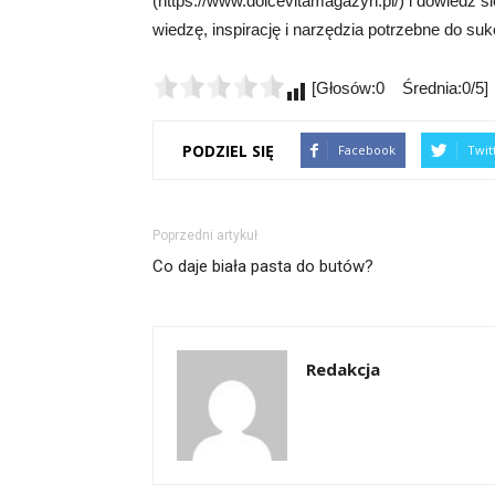
(https://www.dolcevitamagazyn.pl/) i dowiedz 
wiedzę, inspirację i narzędzia potrzebne do sukc
[Głosów:0 Średnia:0/5]
PODZIEL SIĘ
Facebook
Twit
Poprzedni artykuł
Co daje biała pasta do butów?
Redakcja