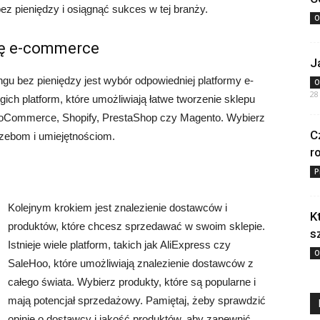
bez pieniędzy i osiągnąć sukces w tej branży.
O
mę e-commerce
J
u bez pieniędzy jest wybór odpowiedniej platformy e-
O
28
ich platform, które umożliwiają łatwe tworzenie sklepu
WooCommerce, Shopify, PrestaShop czy Magento. Wybierz
C
rzebom i umiejętnościom.
r
P
Kolejnym krokiem jest znalezienie dostawców i
K
produktów, które chcesz sprzedawać w swoim sklepie.
s
Istnieje wiele platform, takich jak AliExpress czy
O
SaleHoo, które umożliwiają znalezienie dostawców z
całego świata. Wybierz produkty, które są popularne i
mają potencjał sprzedażowy. Pamiętaj, żeby sprawdzić
opinie o dostawcy i jakość produktów, aby zapewnić