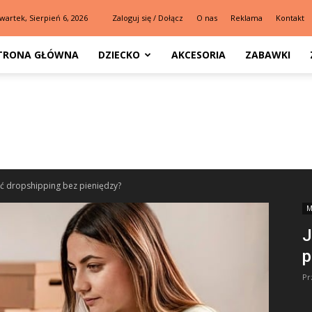
wartek, Sierpień 6, 2026
Zaloguj się / Dołącz
O nas
Reklama
Kontakt
TRONA GŁÓWNA
DZIECKO
AKCESORIA
ZABAWKI
ąć dropshipping bez pieniędzy?
M
J
p
Pr