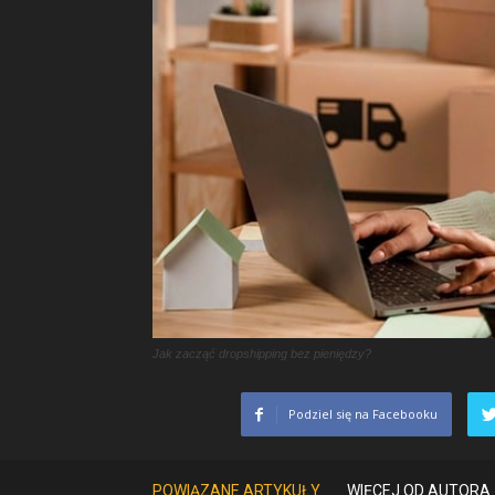
Jak zacząć dropshipping bez pieniędzy?
Podziel się na Facebooku
POWIĄZANE ARTYKUŁY
WIĘCEJ OD AUTORA