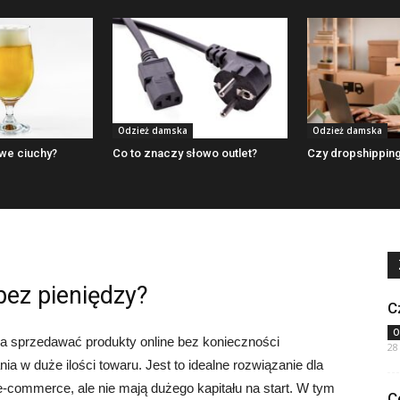
Odzież damska
Odzież damska
we ciuchy?
Co to znaczy słowo outlet?
Czy dropshipping
bez pieniędzy?
C
O
la sprzedawać produkty online bez konieczności
28
 w duże ilości towaru. Jest to idealne rozwiązanie dla
-commerce, ale nie mają dużego kapitału na start. W tym
C