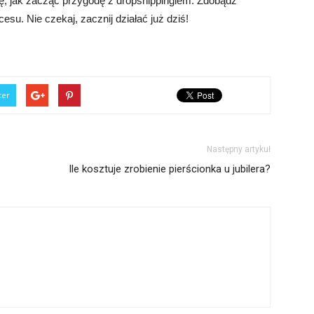
się, jak zacząć przygodę z dropshippingiem. Zdobądź
esu. Nie czekaj, zacznij działać już dziś!
ter
Następny artykuł
Ile kosztuje zrobienie pierścionka u jubilera?