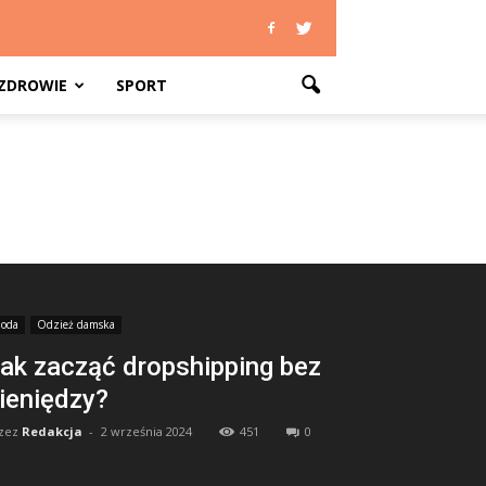
ZDROWIE
SPORT
oda
Odzież damska
ak zacząć dropshipping bez
ieniędzy?
zez
Redakcja
-
2 września 2024
451
0