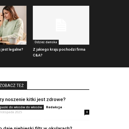
Odzież damska
 jest legalne?
Z jakiego kraju pochodzi firma
C&A?
ZOBACZ TEŻ
zy noszenie kitki jest zdrowe?
Redakcja
-
paski do włosów do włosów
 listopada 2025
0
o daje niebieski filtr w okularach?