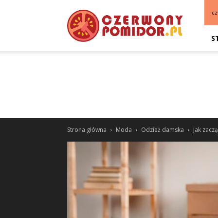
cz
S
Strona główna
Moda
Odzież damska
Jak zacz