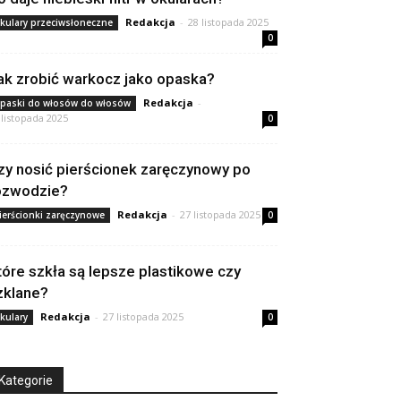
Redakcja
-
28 listopada 2025
kulary przeciwsłoneczne
0
ak zrobić warkocz jako opaska?
Redakcja
-
paski do włosów do włosów
 listopada 2025
0
zy nosić pierścionek zaręczynowy po
ozwodzie?
Redakcja
-
27 listopada 2025
ierścionki zaręczynowe
0
tóre szkła są lepsze plastikowe czy
zklane?
Redakcja
-
27 listopada 2025
kulary
0
Kategorie