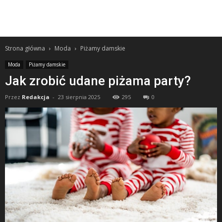
Strona główna
Moda
Piżamy damskie
Moda
Piżamy damskie
Jak zrobić udane piżama party?
Przez
Redakcja
-
23 sierpnia 2025
295
0