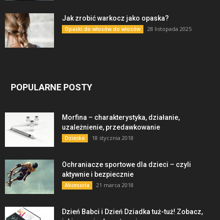
Jak zrobić warkocz jako opaska?
28 listopada 2025
Opaski do włosów do włosów
POPULARNE POSTY
Morfina – charakterystyka, działanie,
uzależnienie, przedawkowanie
18 stycznia 2018
Dziecko
Ochraniacze sportowe dla dzieci – czyli
aktywnie i bezpiecznie
21 marca 2018
Akcesoria
Dzień Babci i Dzień Dziadka tuż-tuż! Zobacz,