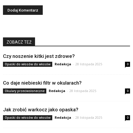
ZOBACZ TEŻ
Czy noszenie kitki jest zdrowe?
Redakcja
-
28 listopada 2025
Opaski do włosów do włosów
0
Co daje niebieski filtr w okularach?
Redakcja
-
28 listopada 2025
Okulary przeciwsłoneczne
0
Jak zrobić warkocz jako opaska?
Redakcja
-
28 listopada 2025
Opaski do włosów do włosów
0