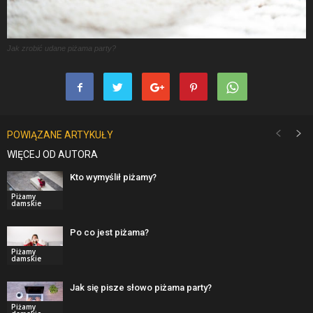
Jak zrobić udane piżama party?
POWIĄZANE ARTYKUŁY
WIĘCEJ OD AUTORA
Kto wymyślił piżamy?
Piżamy
damskie
Po co jest piżama?
Piżamy
damskie
Jak się pisze słowo piżama party?
Piżamy