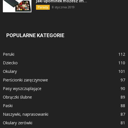
jaki upominek możesz im...
8 stycznia 2019
Porady
POPULARNE KATEGORIE
Peruki
112
Dziecko
110
Okulary
101
Pierścionki zaręczynowe
97
Pasy wyszczuplające
90
Obrączki ślubne
89
Paski
88
Naszywki, naprasowanki
87
Okulary zerówki
81