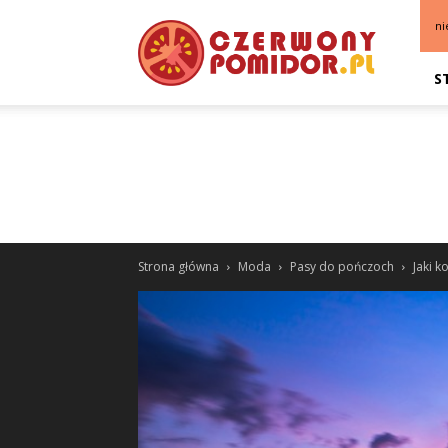
ni
S
Strona główna
Moda
Pasy do pończoch
Jaki k