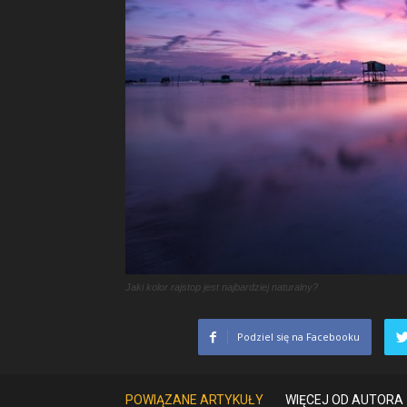
Jaki kolor rajstop jest najbardziej naturalny?
Podziel się na Facebooku
POWIĄZANE ARTYKUŁY
WIĘCEJ OD AUTORA