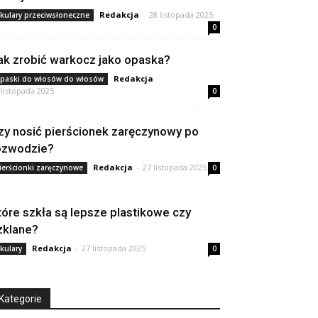
Redakcja
-
28 listopada 2025
kulary przeciwsłoneczne
0
ak zrobić warkocz jako opaska?
Redakcja
-
paski do włosów do włosów
 listopada 2025
0
zy nosić pierścionek zaręczynowy po
ozwodzie?
Redakcja
-
27 listopada 2025
ierścionki zaręczynowe
0
tóre szkła są lepsze plastikowe czy
zklane?
Redakcja
-
27 listopada 2025
kulary
0
Kategorie