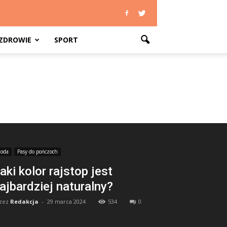
ZDROWIE
SPORT
oda
Pasy do pończoch
aki kolor rajstop jest
ajbardziej naturalny?
zez
Redakcja
-
29 marca 2024
534
0