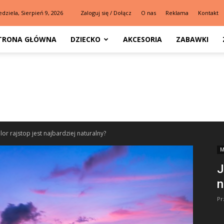
edziela, Sierpień 9, 2026
Zaloguj się / Dołącz
O nas
Reklama
Kontakt
TRONA GŁÓWNA
DZIECKO
AKCESORIA
ZABAWKI
olor rajstop jest najbardziej naturalny?
M
J
n
Pr