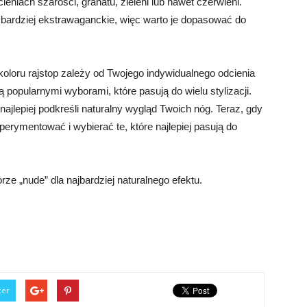
eniach szarości, granatu, zieleni lub nawet czerwieni.
i bardziej ekstrawaganckie, więc warto je dopasować do
oloru rajstop zależy od Twojego indywidualnego odcienia
ą popularnymi wyborami, które pasują do wielu stylizacji.
najlepiej podkreśli naturalny wygląd Twoich nóg. Teraz, gdy
erymentować i wybierać te, które najlepiej pasują do
ze „nude” dla najbardziej naturalnego efektu.
ter