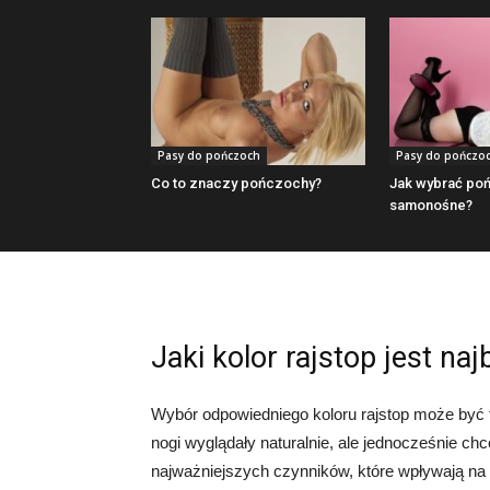
Pasy do pończoch
Pasy do pończo
Co to znaczy pończochy?
Jak wybrać po
samonośne?
Jaki kolor rajstop jest naj
Wybór odpowiedniego koloru rajstop może być 
nogi wyglądały naturalnie, ale jednocześnie ch
najważniejszych czynników, które wpływają na nat