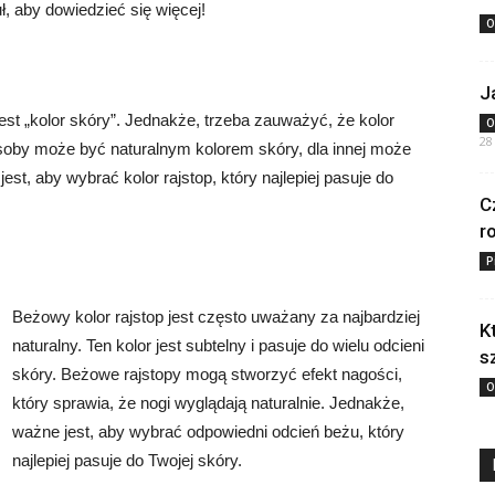
uł, aby dowiedzieć się więcej!
O
J
est „kolor skóry”. Jednakże, trzeba zauważyć, że kolor
O
28
 osoby może być naturalnym kolorem skóry, dla innej może
est, aby wybrać kolor rajstop, który najlepiej pasuje do
C
r
P
Beżowy kolor rajstop jest często uważany za najbardziej
K
naturalny. Ten kolor jest subtelny i pasuje do wielu odcieni
s
skóry. Beżowe rajstopy mogą stworzyć efekt nagości,
O
który sprawia, że nogi wyglądają naturalnie. Jednakże,
ważne jest, aby wybrać odpowiedni odcień beżu, który
najlepiej pasuje do Twojej skóry.