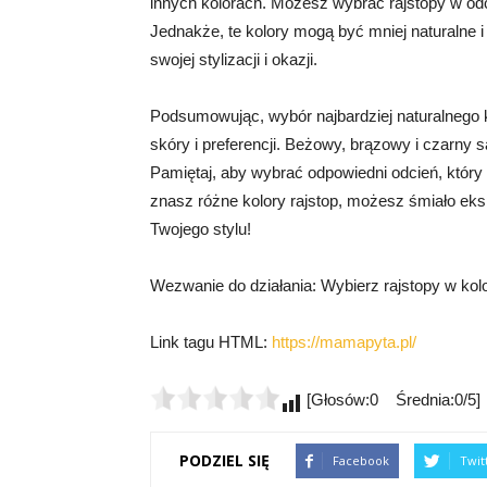
innych kolorach. Możesz wybrać rajstopy w odci
Jednakże, te kolory mogą być mniej naturalne 
swojej stylizacji i okazji.
Podsumowując, wybór najbardziej naturalnego k
skóry i preferencji. Beżowy, brązowy i czarny s
Pamiętaj, aby wybrać odpowiedni odcień, który 
znasz różne kolory rajstop, możesz śmiało eksp
Twojego stylu!
Wezwanie do działania: Wybierz rajstopy w kolor
Link tagu HTML:
https://mamapyta.pl/
[Głosów:0 Średnia:0/5]
PODZIEL SIĘ
Facebook
Twit