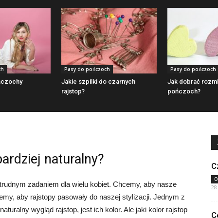
ch
Pasy do pończoch
Pasy do pończoch
ńczochy
Jakie szpilki do czarnych
Jak dobrać rozmi
rajstop?
pończoch?
bardziej naturalny?
C
O
trudnym zadaniem dla wielu kobiet. Chcemy, aby nasze
28
cemy, aby rajstopy pasowały do naszej stylizacji. Jednym z
uralny wygląd rajstop, jest ich kolor. Ale jaki kolor rajstop
C