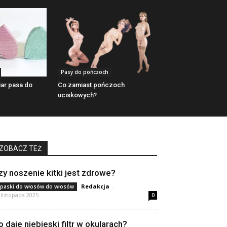
Pasy do pończoch
ar pasa do
Co zamiast pończoch
uciskowych?
ZOBACZ TEŻ
zy noszenie kitki jest zdrowe?
Redakcja
-
paski do włosów do włosów
 listopada 2025
0
o daje niebieski filtr w okularach?