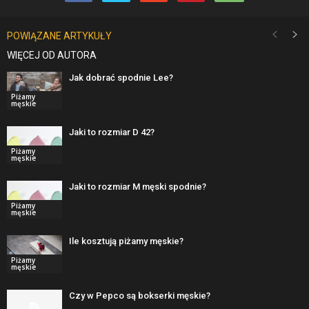
POWIĄZANE ARTYKUŁY
WIĘCEJ OD AUTORA
Jak dobrać spodnie Lee?
Piżamy
męskie
Jaki to rozmiar D 42?
Piżamy
męskie
Jaki to rozmiar M męski spodnie?
Piżamy
męskie
Ile kosztują piżamy męskie?
Piżamy
męskie
Czy w Pepco są bokserki męskie?