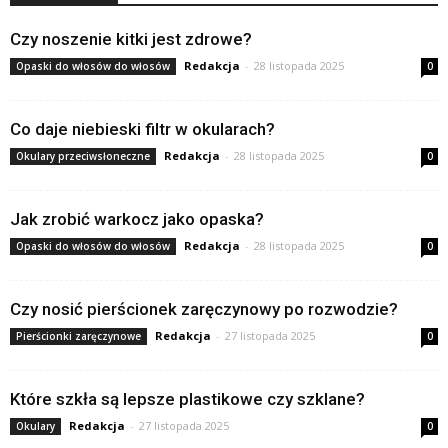
Czy noszenie kitki jest zdrowe?
Redakcja
-
28 listopada 2025
Opaski do włosów do włosów
0
Co daje niebieski filtr w okularach?
Redakcja
-
28 listopada 2025
Okulary przeciwsłoneczne
0
Jak zrobić warkocz jako opaska?
Redakcja
-
28 listopada 2025
Opaski do włosów do włosów
0
Czy nosić pierścionek zaręczynowy po rozwodzie?
Redakcja
-
27 listopada 2025
Pierścionki zaręczynowe
0
Które szkła są lepsze plastikowe czy szklane?
Redakcja
-
27 listopada 2025
Okulary
0