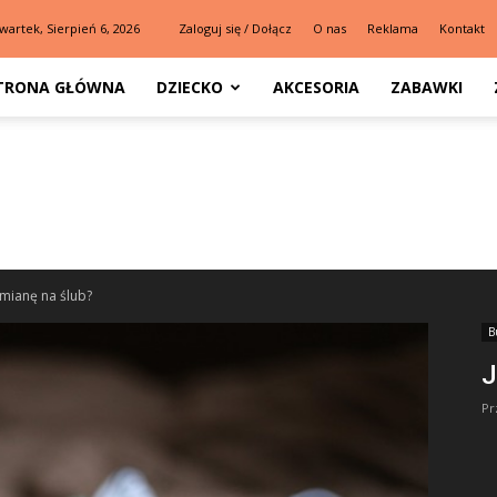
wartek, Sierpień 6, 2026
Zaloguj się / Dołącz
O nas
Reklama
Kontakt
TRONA GŁÓWNA
DZIECKO
AKCESORIA
ZABAWKI
zmianę na ślub?
B
J
Pr