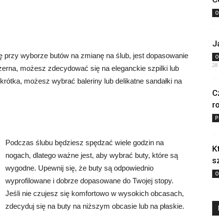
O
J
ę przy wyborze butów na zmianę na ślub, jest dopasowanie
O
28
bszerna, możesz zdecydować się na eleganckie szpilki lub
 krótka, możesz wybrać baleriny lub delikatne sandałki na
C
r
P
Podczas ślubu będziesz spędzać wiele godzin na
K
nogach, dlatego ważne jest, aby wybrać buty, które są
s
wygodne. Upewnij się, że buty są odpowiednio
O
wyprofilowane i dobrze dopasowane do Twojej stopy.
Jeśli nie czujesz się komfortowo w wysokich obcasach,
zdecyduj się na buty na niższym obcasie lub na płaskie.