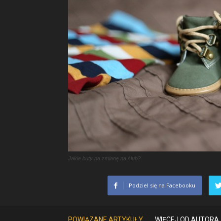
Jakie buty na zmianę na ślub?
Podziel się na Facebooku
POWIĄZANE ARTYKUŁY
WIĘCEJ OD AUTORA