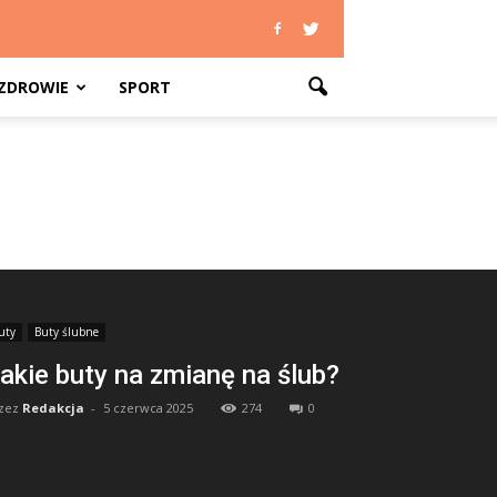
ZDROWIE
SPORT
uty
Buty ślubne
akie buty na zmianę na ślub?
zez
Redakcja
-
5 czerwca 2025
274
0