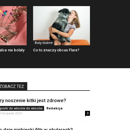
Buty ślubne
lce nie bolały
Co to znaczy obcas Flare?
ZOBACZ TEŻ
zy noszenie kitki jest zdrowe?
Redakcja
-
paski do włosów do włosów
 listopada 2025
0
o daje niebieski filtr w okularach?