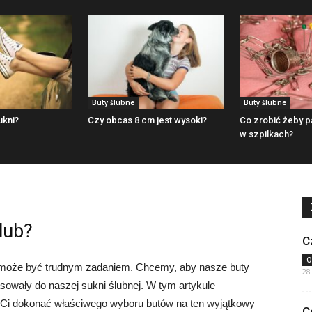
Buty ślubne
Buty ślubne
ukni?
Czy obcas 8 cm jest wysoki?
Co zrobić żeby pa
w szpilkach?
lub?
C
O
 może być trudnym zadaniem. Chcemy, aby nasze buty
28
sowały do naszej sukni ślubnej. W tym artykule
Ci dokonać właściwego wyboru butów na ten wyjątkowy
C