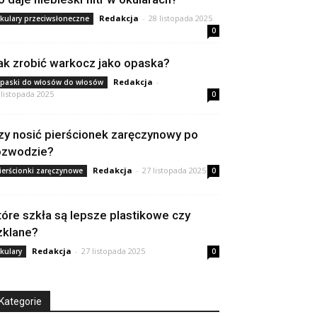
Redakcja
-
28 listopada 2025
kulary przeciwsłoneczne
0
ak zrobić warkocz jako opaska?
Redakcja
-
paski do włosów do włosów
 listopada 2025
0
zy nosić pierścionek zaręczynowy po
ozwodzie?
Redakcja
-
27 listopada 2025
ierścionki zaręczynowe
0
tóre szkła są lepsze plastikowe czy
zklane?
Redakcja
-
27 listopada 2025
kulary
0
Kategorie