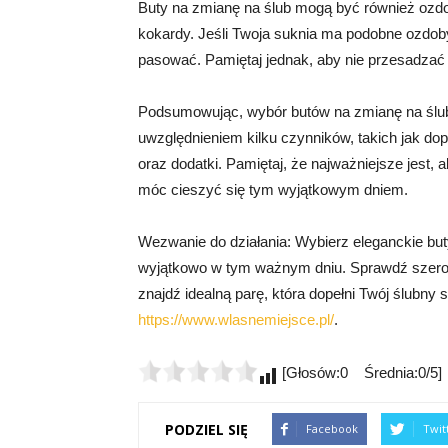
Buty na zmianę na ślub mogą być również ozdob
kokardy. Jeśli Twoja suknia ma podobne ozdob
pasować. Pamiętaj jednak, aby nie przesadzać 
Podsumowując, wybór butów na zmianę na ślub 
uwzględnieniem kilku czynników, takich jak dop
oraz dodatki. Pamiętaj, że najważniejsze jest,
móc cieszyć się tym wyjątkowym dniem.
Wezwanie do działania: Wybierz eleganckie buty
wyjątkowo w tym ważnym dniu. Sprawdź szeroki
znajdź idealną parę, która dopełni Twój ślubny st
https://www.wlasnemiejsce.pl/
.
[Głosów:0 Średnia:0/5]
PODZIEL SIĘ
Facebook
Twit