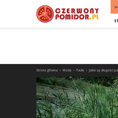
pi
S
Strona główna
Moda
Paski
Jakie są długości 