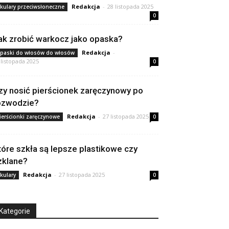
Redakcja
-
28 listopada 2025
kulary przeciwsłoneczne
0
ak zrobić warkocz jako opaska?
Redakcja
-
paski do włosów do włosów
 listopada 2025
0
zy nosić pierścionek zaręczynowy po
ozwodzie?
Redakcja
-
27 listopada 2025
ierścionki zaręczynowe
0
tóre szkła są lepsze plastikowe czy
zklane?
Redakcja
-
27 listopada 2025
kulary
0
Kategorie