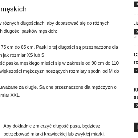
O
 męskich
w różnych długościach, aby dopasować się do różnych
J
ych długości pasków męskich:
O
28
75 cm do 85 cm. Paski o tej długości są przeznaczone dla
C
h jak rozmiar XS lub S.
r
ść paska męskiego mieści się w zakresie od 90 cm do 110
P
la większości mężczyzn noszących rozmiary spodni od M do
 uważane za długie. Są one przeznaczone dla mężczyzn o
K
zmiar XXL.
s
O
Aby dokładnie zmierzyć długość pasa, będziesz
potrzebować miarki krawieckiej lub zwykłej miarki.