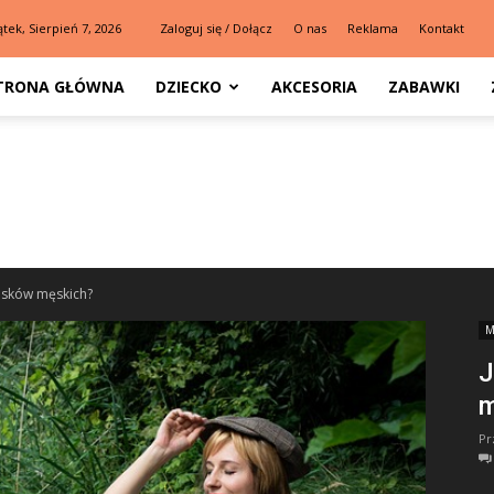
ątek, Sierpień 7, 2026
Zaloguj się / Dołącz
O nas
Reklama
Kontakt
TRONA GŁÓWNA
DZIECKO
AKCESORIA
ZABAWKI
pasków męskich?
M
J
m
Pr