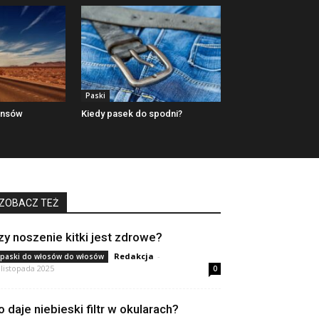
Paski
ansów
Kiedy pasek do spodni?
ZOBACZ TEŻ
zy noszenie kitki jest zdrowe?
Redakcja
-
paski do włosów do włosów
 listopada 2025
0
o daje niebieski filtr w okularach?