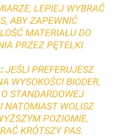
IARZE, LEPIEJ WYBRAĆ
S, ABY ZAPEWNIĆ
ILOŚĆ MATERIAŁU DO
IA PRZEZ PĘTELKI.
:
JEŚLI PREFERUJESZ
NA WYSOKOŚCI BIODER,
S O STANDARDOWEJ
LI NATOMIAST WOLISZ
WYŻSZYM POZIOMIE,
RAĆ KRÓTSZY PAS.