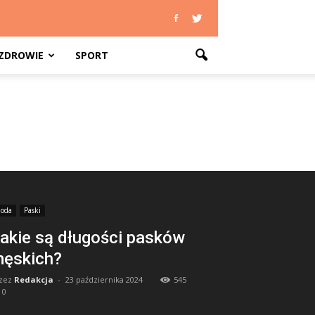
ZDROWIE
SPORT
oda
Paski
akie są długości pasków
ęskich?
zez
Redakcja
-
23 października 2024
545
0