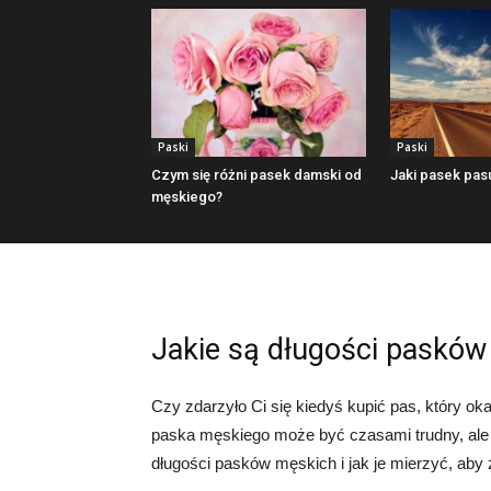
Paski
Paski
Czym się różni pasek damski od
Jaki pasek pas
męskiego?
Jakie są długości paskó
Czy zdarzyło Ci się kiedyś kupić pas, który oka
paska męskiego może być czasami trudny, ale n
długości pasków męskich i jak je mierzyć, aby z