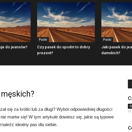
Paski
Paski
uje do jeansów?
Czy pasek do spodni to dobry
Jaki pasek do je
prezent?
damskich?
w męskich?
C
O
zał się za krótki lub za długi? Wybór odpowiedniej długości
28
ie martw się! W tym artykule dowiesz się, jakie są typowe
naleźć idealny pas dla siebie.
C