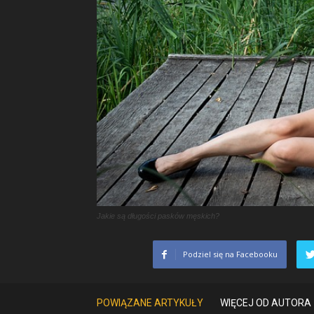
Jakie są długości pasków męskich?
Podziel się na Facebooku
POWIĄZANE ARTYKUŁY
WIĘCEJ OD AUTORA