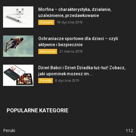
Morfina – charakterystyka, działanie,
uzależnienie, przedawkowanie
18 stycznia 2018
Dziecko
Ochraniacze sportowe dla dzieci – czyli
aktywnie i bezpiecznie
21 marca 2018
Akcesoria
Dzień Babci i Dzień Dziadka tuż-tuż! Zobacz,
jaki upominek możesz im...
8 stycznia 2019
Porady
POPULARNE KATEGORIE
Peruki
112