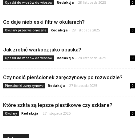
Redakcja
-
28 listopada 2025
Opaski do włosów do włosów
0
Co daje niebieski filtr w okularach?
Redakcja
-
28 listopada 2025
Okulary przeciwsłoneczne
0
Jak zrobić warkocz jako opaska?
Redakcja
-
28 listopada 2025
Opaski do włosów do włosów
0
Czy nosić pierścionek zaręczynowy po rozwodzie?
Redakcja
-
27 listopada 2025
Pierścionki zaręczynowe
0
Które szkła są lepsze plastikowe czy szklane?
Redakcja
-
27 listopada 2025
Okulary
0