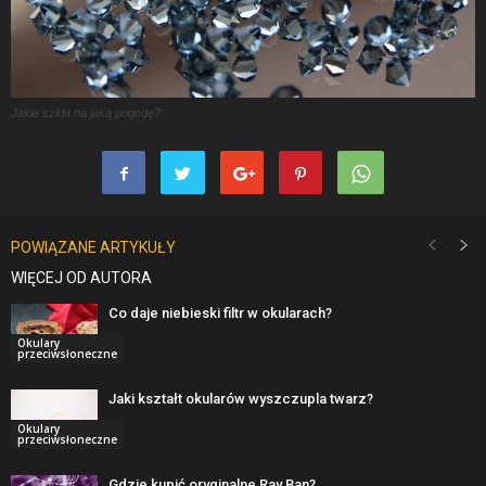
Jakie szkła na jaką pogodę?
POWIĄZANE ARTYKUŁY
WIĘCEJ OD AUTORA
Co daje niebieski filtr w okularach?
Okulary
przeciwsłoneczne
Jaki kształt okularów wyszczupla twarz?
Okulary
przeciwsłoneczne
Gdzie kupić oryginalne Ray Ban?