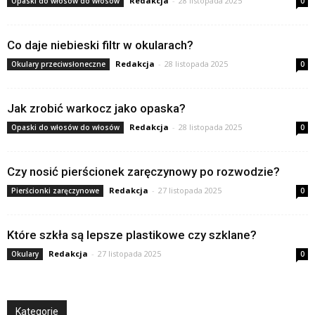
Redakcja
-
28 listopada 2025
Opaski do włosów do włosów
0
Co daje niebieski filtr w okularach?
Redakcja
-
28 listopada 2025
Okulary przeciwsłoneczne
0
Jak zrobić warkocz jako opaska?
Redakcja
-
28 listopada 2025
Opaski do włosów do włosów
0
Czy nosić pierścionek zaręczynowy po rozwodzie?
Redakcja
-
27 listopada 2025
Pierścionki zaręczynowe
0
Które szkła są lepsze plastikowe czy szklane?
Redakcja
-
27 listopada 2025
Okulary
0
Kategorie