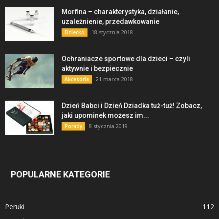
Morfina – charakterystyka, działanie,
uzależnienie, przedawkowanie
18 stycznia 2018
Dziecko
Ochraniacze sportowe dla dzieci – czyli
aktywnie i bezpiecznie
21 marca 2018
Akcesoria
Dzień Babci i Dzień Dziadka tuż-tuż! Zobacz,
jaki upominek możesz im...
8 stycznia 2019
Porady
POPULARNE KATEGORIE
Peruki
112