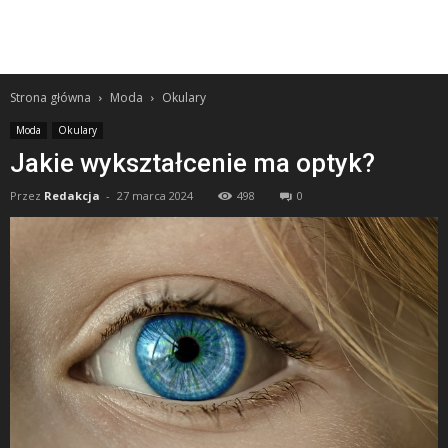
Strona główna
Moda
Okulary
Moda
Okulary
Jakie wykształcenie ma optyk?
Przez
Redakcja
-
27 marca 2024
498
0