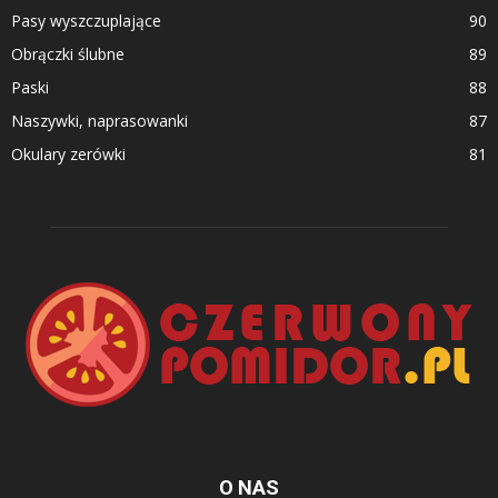
Pasy wyszczuplające
90
Obrączki ślubne
89
Paski
88
Naszywki, naprasowanki
87
Okulary zerówki
81
O NAS