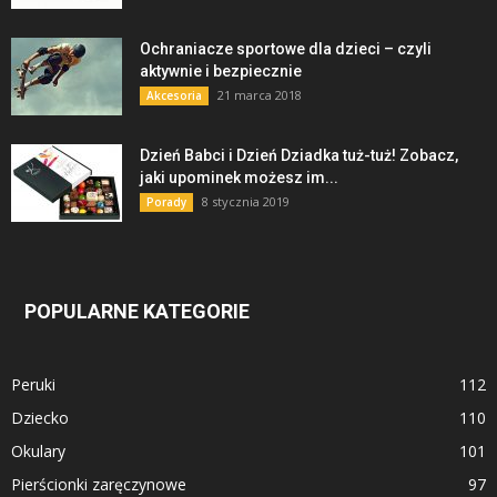
Ochraniacze sportowe dla dzieci – czyli
aktywnie i bezpiecznie
21 marca 2018
Akcesoria
Dzień Babci i Dzień Dziadka tuż-tuż! Zobacz,
jaki upominek możesz im...
8 stycznia 2019
Porady
POPULARNE KATEGORIE
Peruki
112
Dziecko
110
Okulary
101
Pierścionki zaręczynowe
97