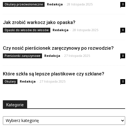
Redakcja
-
28 listopada 2025
Okulary przeciwsłoneczne
0
Jak zrobić warkocz jako opaska?
Redakcja
-
28 listopada 2025
Opaski do włosów do włosów
0
Czy nosić pierścionek zaręczynowy po rozwodzie?
Redakcja
-
27 listopada 2025
Pierścionki zaręczynowe
0
Które szkła są lepsze plastikowe czy szklane?
Redakcja
-
27 listopada 2025
Okulary
0
Kategorie
Kategorie