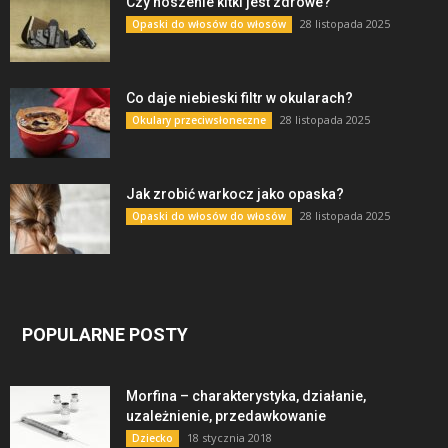
Czy noszenie kitki jest zdrowe?
28 listopada 2025
Opaski do włosów do włosów
Co daje niebieski filtr w okularach?
28 listopada 2025
Okulary przeciwsłoneczne
Jak zrobić warkocz jako opaska?
28 listopada 2025
Opaski do włosów do włosów
POPULARNE POSTY
Morfina – charakterystyka, działanie,
uzależnienie, przedawkowanie
18 stycznia 2018
Dziecko