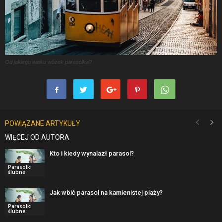
Od jakiego wieku wózek parasolka?
POWIĄZANE ARTYKUŁY
WIĘCEJ OD AUTORA
Kto i kiedy wynalazł parasol?
Parasolki
ślubne
Jak wbić parasol na kamienistej plaży?
Parasolki
ślubne