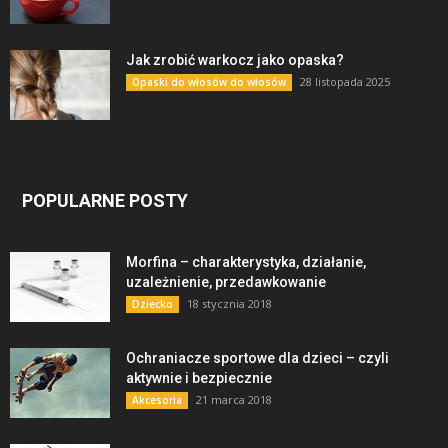
Jak zrobić warkocz jako opaska?
28 listopada 2025
Opaski do włosów do włosów
POPULARNE POSTY
Morfina – charakterystyka, działanie,
uzależnienie, przedawkowanie
18 stycznia 2018
Dziecko
Ochraniacze sportowe dla dzieci – czyli
aktywnie i bezpiecznie
21 marca 2018
Akcesoria