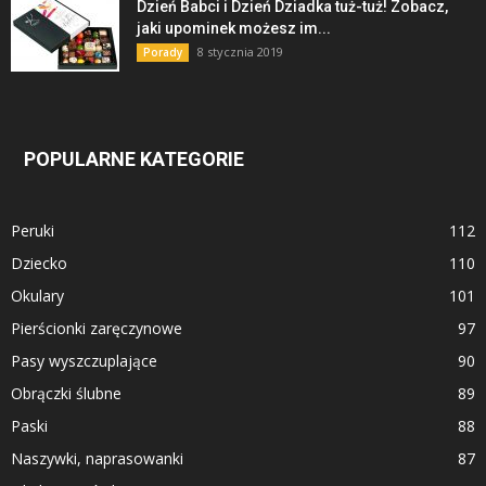
Dzień Babci i Dzień Dziadka tuż-tuż! Zobacz,
jaki upominek możesz im...
8 stycznia 2019
Porady
POPULARNE KATEGORIE
Peruki
112
Dziecko
110
Okulary
101
Pierścionki zaręczynowe
97
Pasy wyszczuplające
90
Obrączki ślubne
89
Paski
88
Naszywki, naprasowanki
87