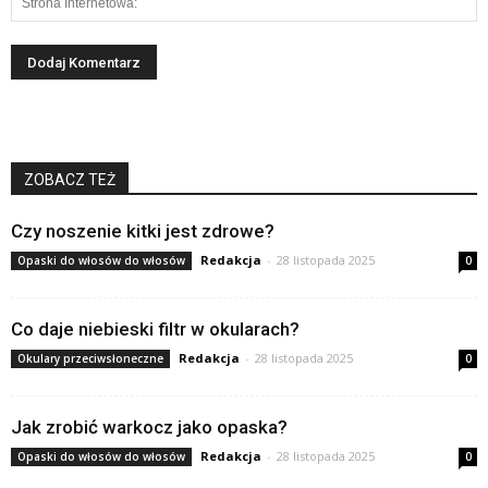
ZOBACZ TEŻ
Czy noszenie kitki jest zdrowe?
Redakcja
-
28 listopada 2025
Opaski do włosów do włosów
0
Co daje niebieski filtr w okularach?
Redakcja
-
28 listopada 2025
Okulary przeciwsłoneczne
0
Jak zrobić warkocz jako opaska?
Redakcja
-
28 listopada 2025
Opaski do włosów do włosów
0