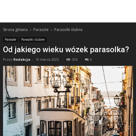
Strona główna
Parasole
Parasolki ślubne
Parasole
Parasolki ślubne
Od jakiego wieku wózek parasolka?
Przez
Redakcja
-
10 marca 2025
326
0