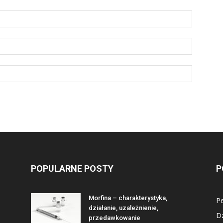
POPULARNE POSTY
P
Morfina – charakterystyka,
Pe
działanie, uzależnienie,
D
przedawkowanie