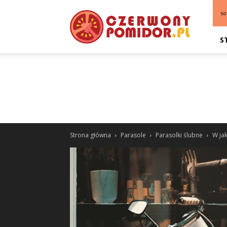
so
S
Strona główna
Parasole
Parasolki ślubne
W ja