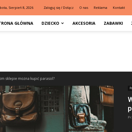
bota, Sierpień 8, 2026
Zaloguj się / Dołącz
O nas
Reklama
Kontakt
TRONA GŁÓWNA
DZIECKO
AKCESORIA
ZABAWKI
kim sklepie można kupić parasol?
P
W
p
Pr