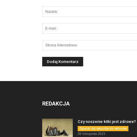
REDAKCJA
Czy noszenie kitki jest zdrowe?
Opaski do włosów do włosów
28 listopada 2025