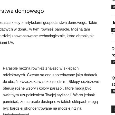
O
darstwa domowego
e, są sklepy z artykułami gospodarstwa domowego. Takie
J
ydatnych w domu, w tym również parasole. Można tam
O
28
ardziej zaawansowane technologicznie, które chronią nie
iami UV.
C
r
P
Parasole można również znaleźć w sklepach
odzieżowych. Często są one sprzedawane jako dodatek
K
do ubrań, zwłaszcza w sezonie letnim. Sklepy odzieżowe
s
oferują różne wzory i kolory parasoli, które mogą być
O
świetnym uzupełnieniem Twojej stylizacji. Warto jednak
pamiętać, że parasole dostępne w takich sklepach mogą
być bardziej skoncentrowane na modzie niż na
funkcjonalności.