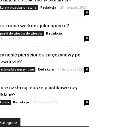
Redakcja
-
28 listopada 2025
kulary przeciwsłoneczne
0
ak zrobić warkocz jako opaska?
Redakcja
-
paski do włosów do włosów
 listopada 2025
0
zy nosić pierścionek zaręczynowy po
ozwodzie?
Redakcja
-
27 listopada 2025
ierścionki zaręczynowe
0
tóre szkła są lepsze plastikowe czy
zklane?
Redakcja
-
27 listopada 2025
kulary
0
Kategorie