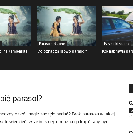
Parasolki ślubne
Parasolki ślubne
l na kamienistej
Co oznacza słowo parasol?
Kto naprawia par
pić parasol?
C
O
neczny dzień i nagle zaczęło padać? Brak parasola w takiej
28
warto wiedzieć, w jakim sklepie można go kupić, aby być
C