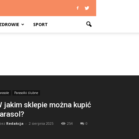
ZDROWIE
SPORT
arasole
Parasolki ślubne
 jakim sklepie można kupić
arasol?
zez
Redakcja
-
2 sierpnia 2025
254
0