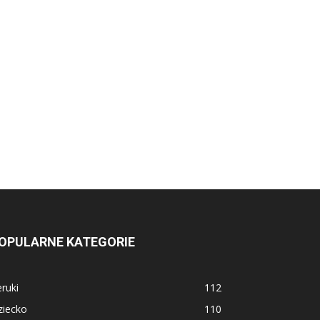
OPULARNE KATEGORIE
ruki
112
ziecko
110