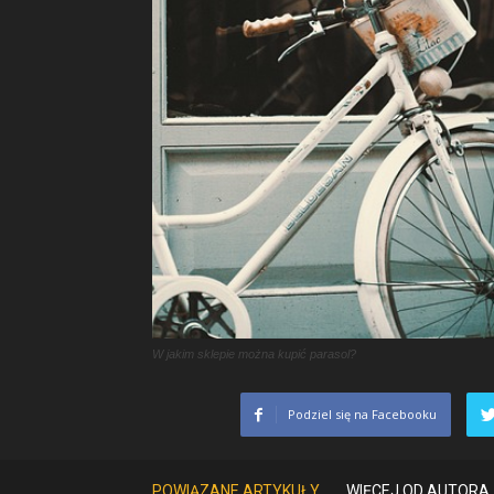
W jakim sklepie można kupić parasol?
Podziel się na Facebooku
POWIĄZANE ARTYKUŁY
WIĘCEJ OD AUTORA