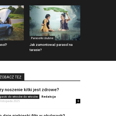
Parasolki ślubne
asol?
Jak zamontować parasol na
tarasie?
ZOBACZ TEŻ
zy noszenie kitki jest zdrowe?
Redakcja
-
paski do włosów do włosów
 listopada 2025
0
o daje niebieski filtr w okularach?