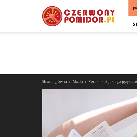
pi
S
Strona główna
Moda
Peruki
Z jakiego języka 