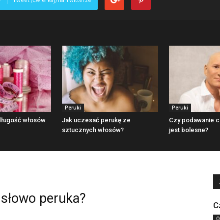
Peruki
Peruki
 długość włosów
Jak uczesać perukę ze
Czy podawanie c
sztucznych włosów?
jest bolesne?
i słowo peruka?
C
O