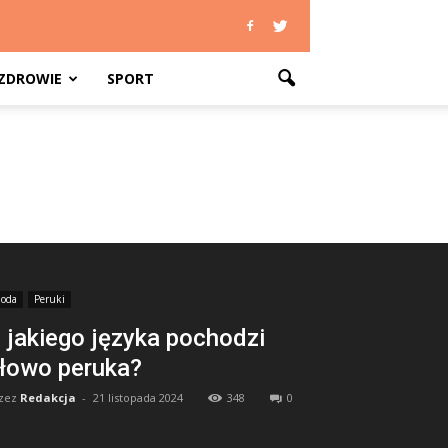
ZDROWIE
SPORT
oda
Peruki
 jakiego języka pochodzi
łowo peruka?
zez
Redakcja
-
21 listopada 2024
348
0