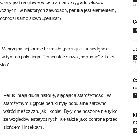
oszony jest na głowie w celu zmiany wyglądu włosów.
28
rycznych i w niektórych zawodach, peruka jest elementem,
 pochodzi samo słowo „peruka”?
C
O
 W oryginalnej formie brzmiało „perruque”, a następnie
J
 w tym do polskiego. Francuskie słowo „perruque” z kolei
O
28
włos”.
C
r
Peruki mają długą historię, sięgającą starożytności. W
P
starożytnym Egipcie peruki były popularne zarówno
wśród mężczyzn, jak i kobiet. Były one noszone nie tylko
K
ze względów estetycznych, ale także jako ochrona przed
s
słońcem i insektami.
O