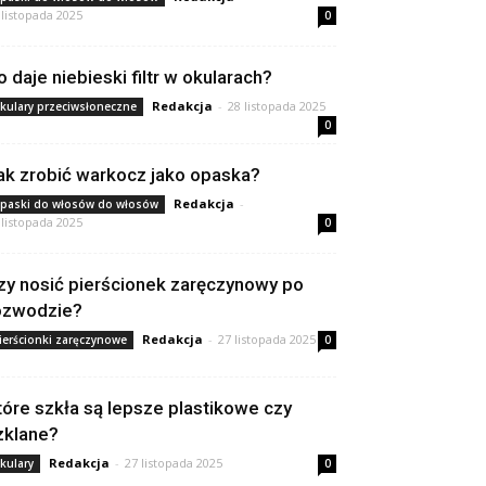
 listopada 2025
0
o daje niebieski filtr w okularach?
Redakcja
-
28 listopada 2025
kulary przeciwsłoneczne
0
ak zrobić warkocz jako opaska?
Redakcja
-
paski do włosów do włosów
 listopada 2025
0
zy nosić pierścionek zaręczynowy po
ozwodzie?
Redakcja
-
27 listopada 2025
ierścionki zaręczynowe
0
tóre szkła są lepsze plastikowe czy
zklane?
Redakcja
-
27 listopada 2025
kulary
0