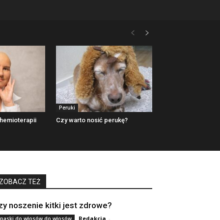
Peruki
hemioterapii
Czy warto nosić perukę?
ZOBACZ TEŻ
zy noszenie kitki jest zdrowe?
Redakcja
-
paski do włosów do włosów