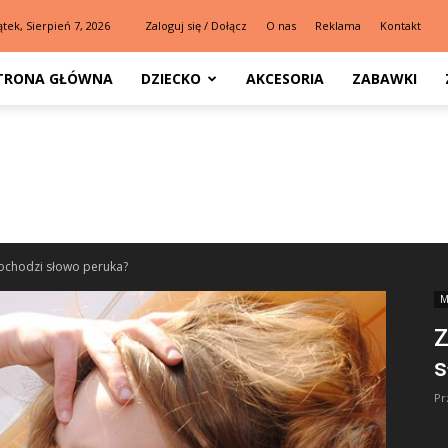
ątek, Sierpień 7, 2026
Zaloguj się / Dołącz
O nas
Reklama
Kontakt
TRONA GŁÓWNA
DZIECKO
AKCESORIA
ZABAWKI
pochodzi słowo peruka?
M
Z
s
Pr