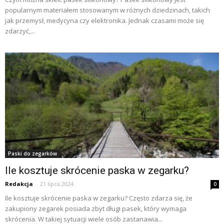
popularnym materiałem stosowanym w różnych dziedzinach, takich
jak przemysł, medycyna czy elektronika. Jednak czasami może się
zdarzyć,...
Paski do zegarków
Ile kosztuje skrócenie paska w zegarku?
Redakcja
-
21 lipca 2024
0
Ile kosztuje skrócenie paska w zegarku? Często zdarza się, że
zakupiony zegarek posiada zbyt długi pasek, który wymaga
skrócenia. W takiej sytuacji wiele osób zastanawia...