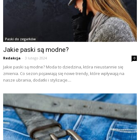
Paski do zegarków
Jakie paski są modne?
Redakcja
-
3 lutego 2024
0
Jakie paski są modne? Moda to dziedzina, która nieustannie się
zmienia. Co sezon pojawiają się nowe trendy, które wpływają na
nasze ubrania, dodatki i stylizacje....