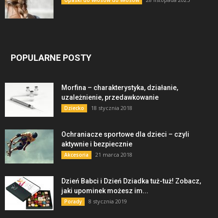
Opaski do włosów do włosów
POPULARNE POSTY
Morfina – charakterystyka, działanie,
uzależnienie, przedawkowanie
18 stycznia 2018
Dziecko
Ochraniacze sportowe dla dzieci – czyli
aktywnie i bezpiecznie
21 marca 2018
Akcesoria
Dzień Babci i Dzień Dziadka tuż-tuż! Zobacz,
jaki upominek możesz im...
8 stycznia 2019
Porady