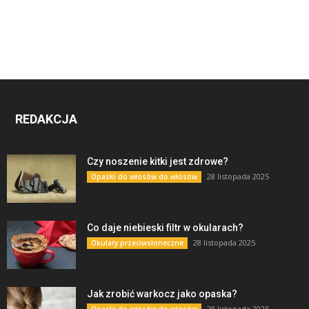
REDAKCJA
Czy noszenie kitki jest zdrowe?
28 listopada 2025
Opaski do włosów do włosów
Co daje niebieski filtr w okularach?
28 listopada 2025
Okulary przeciwsłoneczne
Jak zrobić warkocz jako opaska?
28 listopada 2025