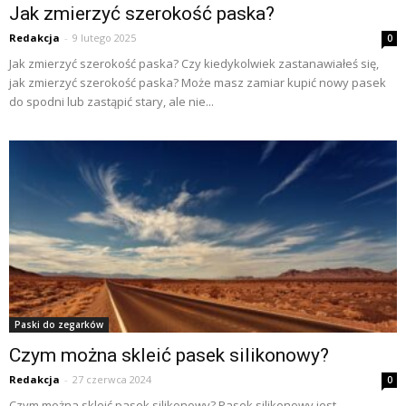
Jak zmierzyć szerokość paska?
Redakcja
-
9 lutego 2025
0
Jak zmierzyć szerokość paska? Czy kiedykolwiek zastanawiałeś się,
jak zmierzyć szerokość paska? Może masz zamiar kupić nowy pasek
do spodni lub zastąpić stary, ale nie...
Paski do zegarków
Czym można skleić pasek silikonowy?
Redakcja
-
27 czerwca 2024
0
Czym można skleić pasek silikonowy? Pasek silikonowy jest