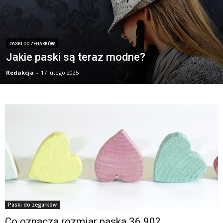
PASKI DO ZEGARKÓW
Jakie paski są teraz modne?
Redakcja
-
17 lutego 2025
Paski do zegarków
Co oznacza rozmiar paska 36 90?