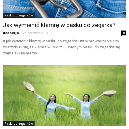
Paski do zegarków
Jak wymienić klamrę w pasku do zegarka?
Redakcja
-
23 czerwca 2024
0
# Jak wymienić klamrę w pasku do zegarka? ## Wprowadzenie Czy
zdarzyło Ci się, że klamra w Twoim ulubionym pasku do zegarka się
złamała? Nie martw...
Paski do zegarków