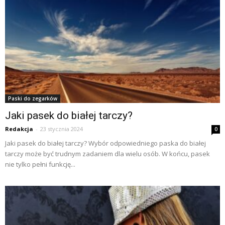
Paski do zegarków
Jaki pasek do białej tarczy?
Redakcja
-
23 stycznia 2024
0
Jaki pasek do białej tarczy? Wybór odpowiedniego paska do białej
tarczy może być trudnym zadaniem dla wielu osób. W końcu, pasek
nie tylko pełni funkcję...