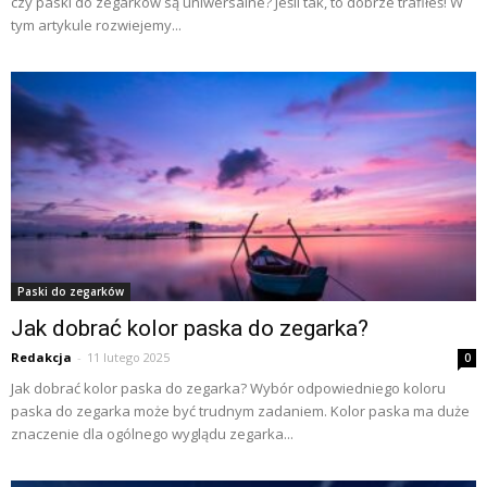
czy paski do zegarków są uniwersalne? Jeśli tak, to dobrze trafiłeś! W
tym artykule rozwiejemy...
Paski do zegarków
Jak dobrać kolor paska do zegarka?
Redakcja
-
11 lutego 2025
0
Jak dobrać kolor paska do zegarka? Wybór odpowiedniego koloru
paska do zegarka może być trudnym zadaniem. Kolor paska ma duże
znaczenie dla ogólnego wyglądu zegarka...