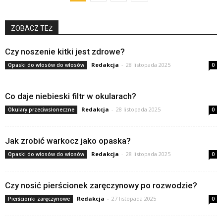
ZOBACZ TEŻ
Czy noszenie kitki jest zdrowe?
Redakcja
-
28 listopada 2025
Opaski do włosów do włosów
0
Co daje niebieski filtr w okularach?
Redakcja
-
28 listopada 2025
Okulary przeciwsłoneczne
0
Jak zrobić warkocz jako opaska?
Redakcja
-
28 listopada 2025
Opaski do włosów do włosów
0
Czy nosić pierścionek zaręczynowy po rozwodzie?
Redakcja
-
27 listopada 2025
Pierścionki zaręczynowe
0